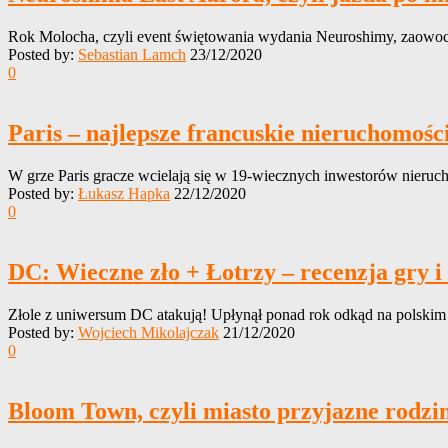
Rok Molocha, czyli event świętowania wydania Neuroshimy, zaowocowa
Posted by:
Sebastian Lamch
23/12/2020
0
Paris – najlepsze francuskie nieruchomośc
W grze Paris gracze wcielają się w 19-wiecznych inwestorów nieruchom
Posted by:
Łukasz Hapka
22/12/2020
0
DC: Wieczne zło + Łotrzy – recenzja gry i
Złole z uniwersum DC atakują! Upłynął ponad rok odkąd na polskim r
Posted by:
Wojciech Mikolajczak
21/12/2020
0
Bloom Town, czyli miasto przyjazne rodzin