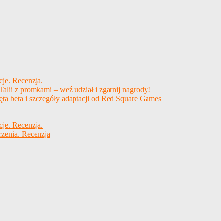
cje. Recenzja.
alii z promkami – weź udział i zgarnij nagrody!
ęta beta i szczegóły adaptacji od Red Square Games
cje. Recenzja.
rzenia. Recenzja