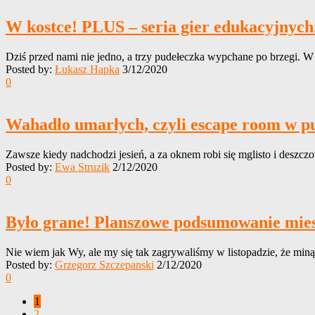
W kostce! PLUS – seria gier edukacyjnych
Dziś przed nami nie jedno, a trzy pudełeczka wypchane po brzegi. 
Posted by:
Łukasz Hapka
3/12/2020
0
Wahadło umarłych, czyli escape room w pu
Zawsze kiedy nadchodzi jesień, a za oknem robi się mglisto i deszczo
Posted by:
Ewa Struzik
2/12/2020
0
Było grane! Planszowe podsumowanie miesi
Nie wiem jak Wy, ale my się tak zagrywaliśmy w listopadzie, że minął
Posted by:
Grzegorz Szczepanski
2/12/2020
0
1
2