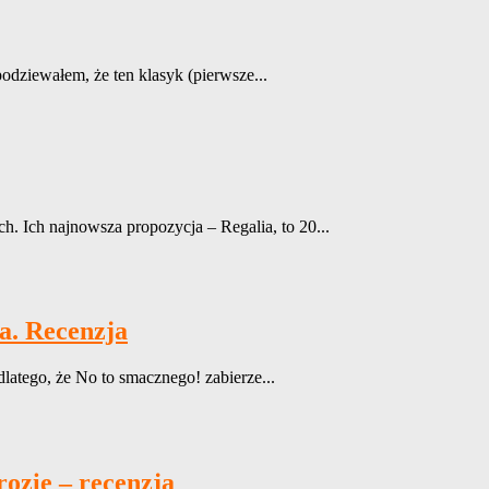
spodziewałem, że ten klasyk (pierwsze...
. Ich najnowsza propozycja – Regalia, to 20...
a. Recenzja
latego, że No to smacznego! zabierze...
ozie – recenzja