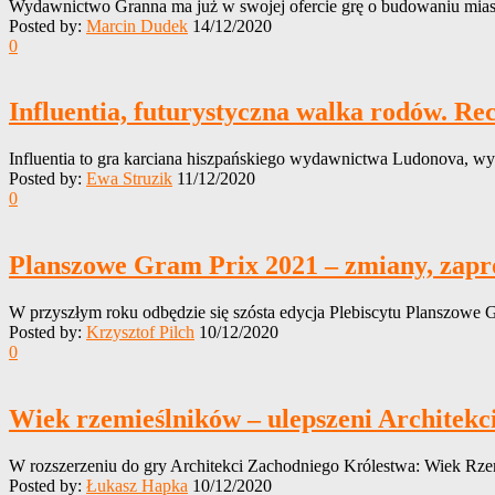
Wydawnictwo Granna ma już w swojej ofercie grę o budowaniu miasta
Posted by:
Marcin Dudek
14/12/2020
0
Influentia, futurystyczna walka rodów. Re
Influentia to gra karciana hiszpańskiego wydawnictwa Ludonova, wyd
Posted by:
Ewa Struzik
11/12/2020
0
Planszowe Gram Prix 2021 – zmiany, zapro
W przyszłym roku odbędzie się szósta edycja Plebiscytu Planszowe G
Posted by:
Krzysztof Pilch
10/12/2020
0
Wiek rzemieślników – ulepszeni Architekc
W rozszerzeniu do gry Architekci Zachodniego Królestwa: Wiek Rzemi
Posted by:
Łukasz Hapka
10/12/2020