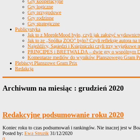
Gry kooperacyjne
Gry logiczne
Gry przygodowe
Gry rodzinne
Gry strategiczne
Publicystyka
Jak to z MeepleMood było, czyli jak założyć wydawnic
Jak to ze „Spółką ZOO” było? Czyli refleksje autora na 
Najeźdźcy, Sąsiedzi i Księżniczki czyli trzy wyjątkowe m
PRINCIPES i BRETWALDA – dwie gry o wspólnym D
Komentarze mediów do wyników Planszowego Gram Pr
Plebiscyt Planszowe Gram Prix
Redakcja
Archiwum na miesiąc :
grudzień 2020
Redakcyjne podsumowanie roku 2020
Koniec roku to czas podsumowań i rankingów. Nie inaczej jest w Boa
Posted by:
Ewa Struzik
31/12/2020
0