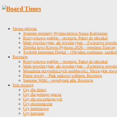
Strona główna
Jesienne premiery Wydawnictwa Nasza Księgarnia
Rozrywkowe gołębie – recenzja. Pakuj do plecaka!
Mało rewolucyjnie, ale rewelacyjnie – Zwierzęce rewolu
Zbiórka krwi Krewni Pyrkonu 2026 – premiera Trzeciej T
Twilight Imperium Digital – Oficjalna roadmapa, zamkni
Recenzje
Rozrywkowe gołębie – recenzja. Pakuj do plecaka!
Mało rewolucyjnie, ale rewelacyjnie – Zwierzęce rewolu
Menażeria przyrodniczych osobliwości. Niezwykłe stwo
Ptasie rewiry – Ptak ptakowi wilkiem. Recenzja
Samotne Wilki – pojedynek alfa. Recenzja
Spis recenzji
Gry dla dzieci
Gry dla jednego gracza
Gry dla początkujących
Gry ekonomiczne
Gry imprezowe
Gry karciane