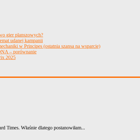
two gier planszowych?
temat udanej kampanii
echaniki w Principes (ostatnia szansa na wsparcie)
NA – porównanie
ix 2025
rd Times. Właśnie dlatego postanowiłam...