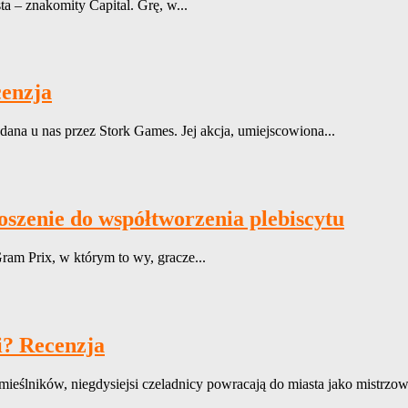
 – znakomity Capital. Grę, w...
cenzja
ana u nas przez Stork Games. Jej akcja, umiejscowiona...
szenie do współtworzenia plebiscytu
ram Prix, w którym to wy, gracze...
i? Recenzja
eślników, niegdysiejsi czeladnicy powracają do miasta jako mistrzowi