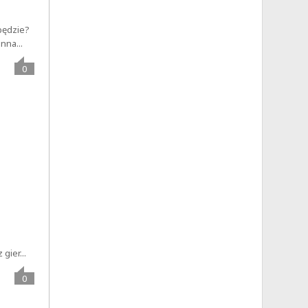
 będzie?
nna...
0
gier...
0