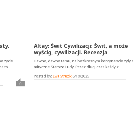
sty.
Altay: Świt Cywilizacji: Świt, a może
wyścig, cywilizacji. Recenzja
we życie
Dawno, dawno temu, na bezkresnym kontynencie żyły c
ma to
mityczne Starsze Ludy. Przez długi czas każdy z...
Posted by:
Ewa Struzik
6/10/2025
0