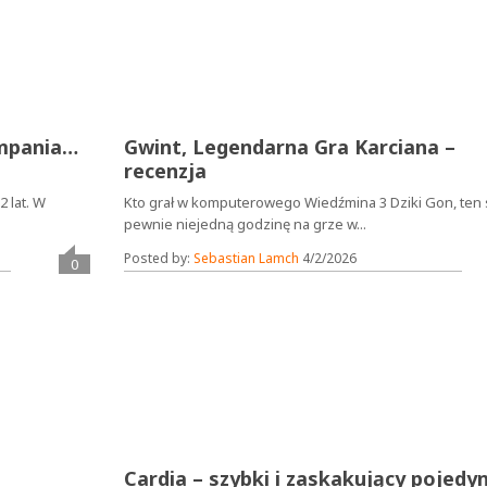
ampania…
Gwint, Legendarna Gra Karciana –
recenzja
2 lat. W
Kto grał w komputerowego Wiedźmina 3 Dziki Gon, ten 
pewnie niejedną godzinę na grze w...
Posted by:
Sebastian Lamch
4/2/2026
0
Cardia – szybki i zaskakujący pojedy