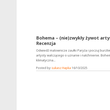
Bohema – (nie)zwykły żywot arty
Recenzja
Odwiedź malownicze zaułki Paryża i poczuj burzli
artysty walczącego o uznanie i natchnienie. Bohe
klimatyczna...
Posted by:
Łukasz Hapka
16/10/2025