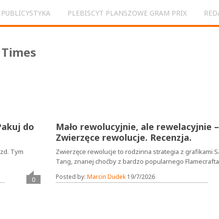
PUBLICYSTYKA
PLEBISCYT PLANSZOWE GRAM PRIX
RED
Pakuj do
Mało rewolucyjnie, ale rewelacyjnie –
Zwierzęce rewolucje. Recenzja.
azd. Tym
Zwierzęce rewolucje to rodzinna strategia z grafikami 
Tang, znanej choćby z bardzo popularnego Flamecrafta. 
Posted by:
Marcin Dudek
19/7/2026
0