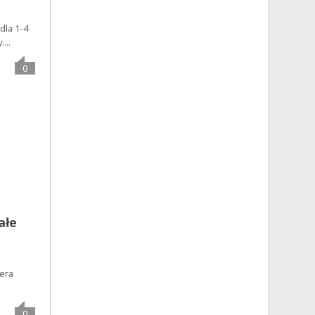
dla 1-4
...
0
ałe
j
era
0