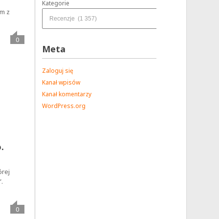
Kategorie
em z
0
Meta
Zaloguj się
Kanał wpisów
Kanał komentarzy
WordPress.org
.
órej
.
0