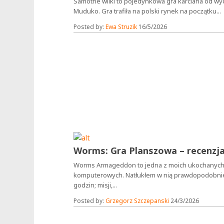
Samotne wilki to pojedynkowa gra karciana od w
Muduko. Gra trafiła na polski rynek na początku...
Posted by:
Ewa Struzik
16/5/2026
Worms: Gra Planszowa – recenzj
Worms Armageddon to jedna z moich ukochanych
komputerowych. Natłukłem w nią prawdopodobnie
godzin; misji,...
Posted by:
Grzegorz Szczepanski
24/3/2026