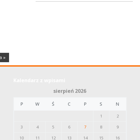
a »
Kalendarz z wpisami
sierpień 2026
P
W
Ś
C
P
S
N
1
2
3
4
5
6
7
8
9
10
11
12
13
14
15
16