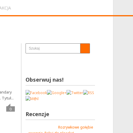
AKCJA
Obserwuj nas!
Sandary
Tytuł...
0
Recenzje
Rozrywkowe gołębie