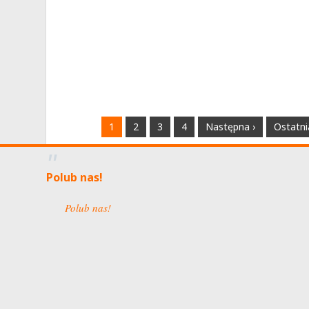
1
2
3
4
Następna ›
Ostatni
Polub nas!
Polub nas!