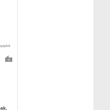
spędził
0
nek.