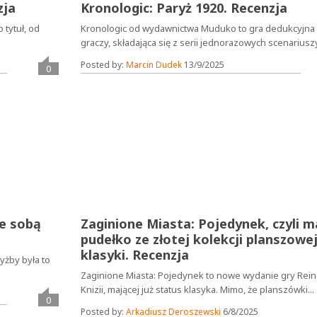
zja
Kronologic: Paryż 1920. Recenzja
 tytuł, od
Kronologic od wydawnictwa Muduko to gra dedukcyjna 
graczy, składająca się z serii jednorazowych scenariuszy.
Posted by:
Marcin Dudek
13/9/2025
0
ze sobą
Zaginione Miasta: Pojedynek, czyli m
pudełko ze złotej kolekcji planszowe
klasyki. Recenzja
yżby była to
Zaginione Miasta: Pojedynek to nowe wydanie gry Rein
Knizii, mającej już status klasyka. Mimo, że planszówki...
0
Posted by:
Arkadiusz Deroszewski
6/8/2025