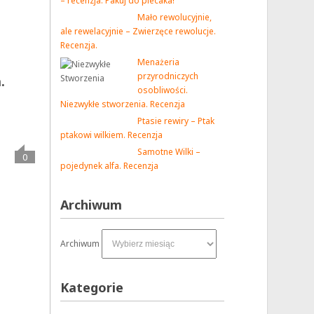
– recenzja. Pakuj do plecaka!
Mało rewolucyjnie,
ale rewelacyjnie – Zwierzęce rewolucje.
Recenzja.
Menażeria
przyrodniczych
.
osobliwości.
Niezwykłe stworzenia. Recenzja
Ptasie rewiry – Ptak
ptakowi wilkiem. Recenzja
Samotne Wilki –
0
pojedynek alfa. Recenzja
Archiwum
Archiwum
Kategorie