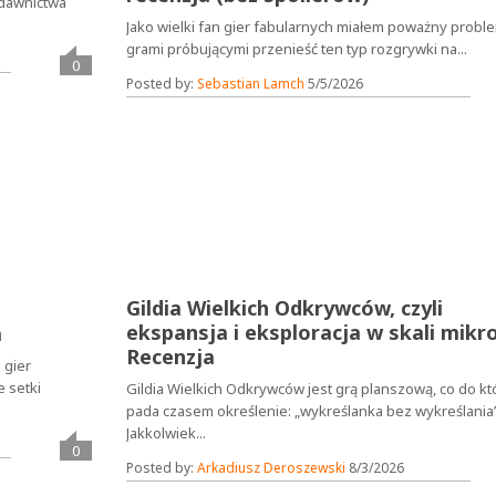
ydawnictwa
Jako wielki fan gier fabularnych miałem poważny probl
grami próbującymi przenieść ten typ rozgrywki na...
0
Posted by:
Sebastian Lamch
5/5/2026
Gildia Wielkich Odkrywców, czyli
ekspansja i eksploracja w skali mikro
a
Recenzja
 gier
 setki
Gildia Wielkich Odkrywców jest grą planszową, co do kt
pada czasem określenie: „wykreślanka bez wykreślania”
Jakkolwiek...
0
Posted by:
Arkadiusz Deroszewski
8/3/2026