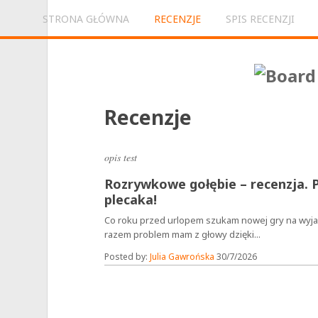
STRONA GŁÓWNA
RECENZJE
SPIS RECENZJI
Recenzje
opis test
Rozrywkowe gołębie – recenzja. 
plecaka!
Co roku przed urlopem szukam nowej gry na wyj
razem problem mam z głowy dzięki...
Posted by:
Julia Gawrońska
30/7/2026