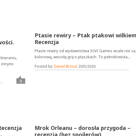
Ptasie rewiry – Ptak ptakowi wilkiem
Recenzja
ości.
Ptasie rewiry od wydawnictwa IUVI Games wcale nie są
kolorową, wesołą grą o ptaszkach. To pełnokrwista,...
bieraniu,
i innymi
Posted by:
Daniel Brzost
20/5/2026
0
Recenzja
Mrok Orleanu – dorosła przygoda –
recenzja (bez spoilerów)