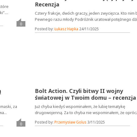
Recenzja
które
”....
Cztery frakcje, dwóch graczy, jeden zwycięzca. Kto nim
Pewnego razu młody Podróżnik uratował potężnego dżi
0
Posted by:
Łukasz Hapka
24/11/2025
ą
Bolt Action. Czyli bitwy II wojny
światowej w Twoim domu – recenzja
 maski, za
Już chyba kiedyś wspominałem, że lubię tematykę
a...
drugowojenną. Za to chyba nie wspominałem, że oprócz 
Posted by:
Przemysław Golus
3/11/2025
0