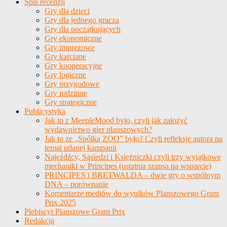
Spis recenzji
Gry dla dzieci
Gry dla jednego gracza
Gry dla początkujących
Gry ekonomiczne
Gry imprezowe
Gry karciane
Gry kooperacyjne
Gry logiczne
Gry przygodowe
Gry rodzinne
Gry strategiczne
Publicystyka
Jak to z MeepleMood było, czyli jak założyć
wydawnictwo gier planszowych?
Jak to ze „Spółką ZOO” było? Czyli refleksje autora na
temat udanej kampanii
Najeźdźcy, Sąsiedzi i Księżniczki czyli trzy wyjątkowe
mechaniki w Principes (ostatnia szansa na wsparcie)
PRINCIPES i BRETWALDA – dwie gry o wspólnym
DNA – porównanie
Komentarze mediów do wyników Planszowego Gram
Prix 2025
Plebiscyt Planszowe Gram Prix
Redakcja