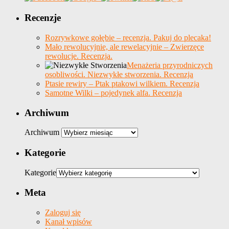
Recenzje
Rozrywkowe gołębie – recenzja. Pakuj do plecaka!
Mało rewolucyjnie, ale rewelacyjnie – Zwierzęce
rewolucje. Recenzja.
Menażeria przyrodniczych
osobliwości. Niezwykłe stworzenia. Recenzja
Ptasie rewiry – Ptak ptakowi wilkiem. Recenzja
Samotne Wilki – pojedynek alfa. Recenzja
Archiwum
Archiwum
Kategorie
Kategorie
Meta
Zaloguj się
Kanał wpisów