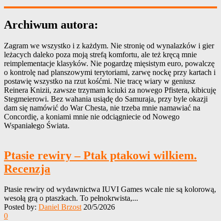
Archiwum autora:
Zagram we wszystko i z każdym. Nie stronię od wynalazków i gier
leżacych daleko poza moją strefą komfortu, ale też kręcą mnie
reimplementacje klasyków. Nie pogardzę mięsistym euro, powalczę
o kontrolę nad planszowymi terytoriami, zarwę nockę przy kartach i
postawię wszystko na rzut kośćmi. Nie tracę wiary w geniusz
Reinera Knizii, zawsze trzymam kciuki za nowego Pfistera, kibicuję
Stegmeierowi. Bez wahania usiądę do Samuraja, przy byle okazji
dam się namówić do War Chesta, nie trzeba mnie namawiać na
Concordię, a koniami mnie nie odciągniecie od Nowego
Wspaniałego Świata.
Ptasie rewiry – Ptak ptakowi wilkiem.
Recenzja
Ptasie rewiry od wydawnictwa IUVI Games wcale nie są kolorową,
wesołą grą o ptaszkach. To pełnokrwista,...
Posted by:
Daniel Brzost
20/5/2026
0