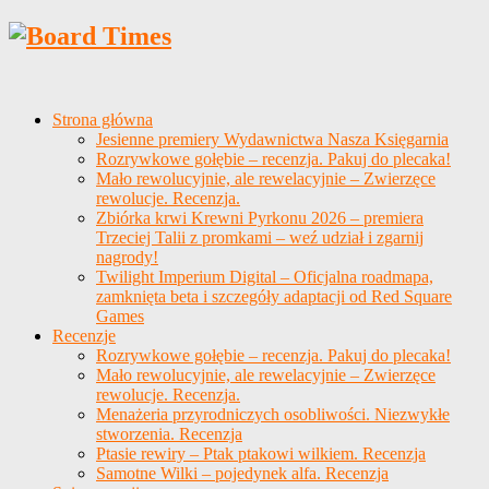
Strona główna
Jesienne premiery Wydawnictwa Nasza Księgarnia
Rozrywkowe gołębie – recenzja. Pakuj do plecaka!
Mało rewolucyjnie, ale rewelacyjnie – Zwierzęce
rewolucje. Recenzja.
Zbiórka krwi Krewni Pyrkonu 2026 – premiera
Trzeciej Talii z promkami – weź udział i zgarnij
nagrody!
Twilight Imperium Digital – Oficjalna roadmapa,
zamknięta beta i szczegóły adaptacji od Red Square
Games
Recenzje
Rozrywkowe gołębie – recenzja. Pakuj do plecaka!
Mało rewolucyjnie, ale rewelacyjnie – Zwierzęce
rewolucje. Recenzja.
Menażeria przyrodniczych osobliwości. Niezwykłe
stworzenia. Recenzja
Ptasie rewiry – Ptak ptakowi wilkiem. Recenzja
Samotne Wilki – pojedynek alfa. Recenzja