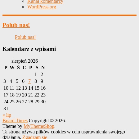
Kanał komentarzy
WordPress.org
Polub nas!
Polub nas!
Kalendarz z wpisami
sierpień 2026
P
W
Ś
C
P
S
N
1
2
3
4
5
6
7
8
9
10
11
12
13
14
15
16
17
18
19
20
21
22
23
24
25
26
27
28
29
30
31
« lip
Board Times
Copyright © 2026.
Theme by
MyThemeShop
.
Ta strona używa plików cookies w celu usprawnienia swojego
działania.
Zgadzam się