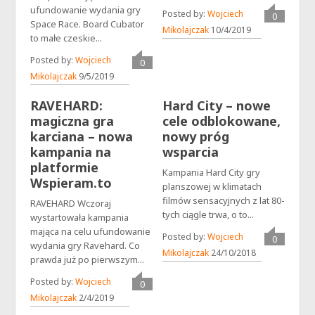
ufundowanie wydania gry
Posted by:
Wojciech
0
Space Race. Board Cubator
komentarz
Mikolajczak
10/4/2019
to małe czeskie...
Posted by:
Wojciech
0
komentarzy
Mikolajczak
9/5/2019
RAVEHARD:
Hard City – nowe
magiczna gra
cele odblokowane,
karciana – nowa
nowy próg
kampania na
wsparcia
platformie
Kampania Hard City gry
Wspieram.to
planszowej w klimatach
filmów sensacyjnych z lat 80-
RAVEHARD Wczoraj
tych ciągle trwa, o to...
wystartowała kampania
mająca na celu ufundowanie
Posted by:
Wojciech
0
wydania gry Ravehard. Co
komentarz
Mikolajczak
24/10/2018
prawda już po pierwszym...
Posted by:
Wojciech
0
komentarzy
Mikolajczak
2/4/2019