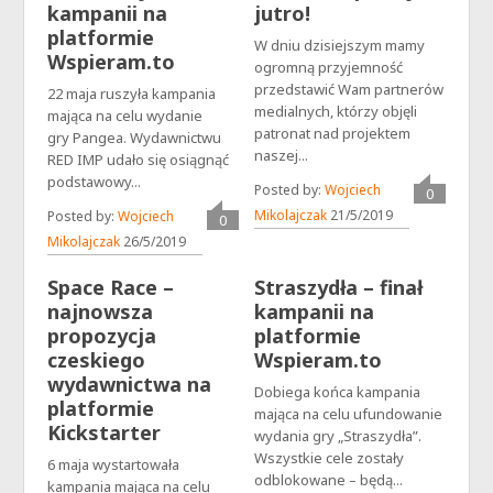
kampanii na
jutro!
platformie
W dniu dzisiejszym mamy
Wspieram.to
ogromną przyjemność
przedstawić Wam partnerów
22 maja ruszyła kampania
medialnych, którzy objęli
mająca na celu wydanie
patronat nad projektem
gry Pangea. Wydawnictwu
naszej...
RED IMP udało się osiągnąć
podstawowy...
Posted by:
Wojciech
0
komentarz
Mikolajczak
21/5/2019
Posted by:
Wojciech
0
komentarzy
Mikolajczak
26/5/2019
Space Race –
Straszydła – finał
najnowsza
kampanii na
propozycja
platformie
czeskiego
Wspieram.to
wydawnictwa na
Dobiega końca kampania
platformie
mająca na celu ufundowanie
Kickstarter
wydania gry „Straszydła”.
Wszystkie cele zostały
6 maja wystartowała
odblokowane – będą...
kampania mająca na celu