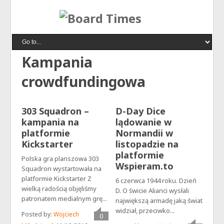
Kampania
crowdfundingowa
303 Squadron –
D-Day Dice
kampania na
lądowanie w
platformie
Normandii w
Kickstarter
listopadzie na
platformie
Polska gra planszowa 303
Wspieram.to
Squadron wystartowała na
platformie Kickstarter Z
6 czerwca 1944 roku. Dzień
wielką radością objęliśmy
D. O świcie Alianci wysłali
patronatem medialnym grę...
największą armadę jaką świat
widział, przeciwko...
Posted by:
Wojciech
0