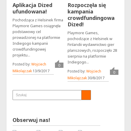
Aplikacja Dized
Rozpoczęła się
ufundowana!
kampania
crowdfundingowa
Pochodząca z Helsinek firma
Dized!
Playmore Games osiągnęła
podstawowy cel
Playmore Games,
prowadzonej na platformie
pochodzące z Helsinek w
Indiegogo kampanii
Finlandii wydawnictwo gier
crowdfundingowej
planszowych, rozpoczęło 28
projektu...
sierpnia na platformie
Indiegogo...
Posted by:
Wojciech
0
komentarzy
Mikolajczak
13/9/2017
Posted by:
Wojciech
0
komentarz
Mikolajczak
30/8/2017
Obserwuj nas!