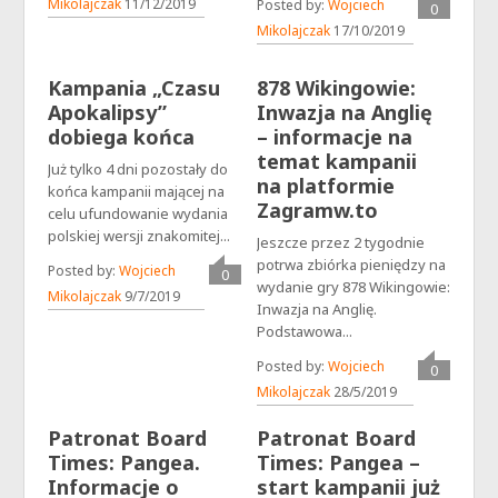
komentarzy
Mikolajczak
11/12/2019
Posted by:
Wojciech
0
komentarz
Mikolajczak
17/10/2019
Kampania „Czasu
878 Wikingowie:
Apokalipsy”
Inwazja na Anglię
dobiega końca
– informacje na
temat kampanii
Już tylko 4 dni pozostały do
na platformie
końca kampanii mającej na
Zagramw.to
celu ufundowanie wydania
polskiej wersji znakomitej...
Jeszcze przez 2 tygodnie
potrwa zbiórka pieniędzy na
Posted by:
Wojciech
0
wydanie gry 878 Wikingowie:
komentarzy
Mikolajczak
9/7/2019
Inwazja na Anglię.
Podstawowa...
Posted by:
Wojciech
0
komentarz
Mikolajczak
28/5/2019
Patronat Board
Patronat Board
Times: Pangea.
Times: Pangea –
Informacje o
start kampanii już