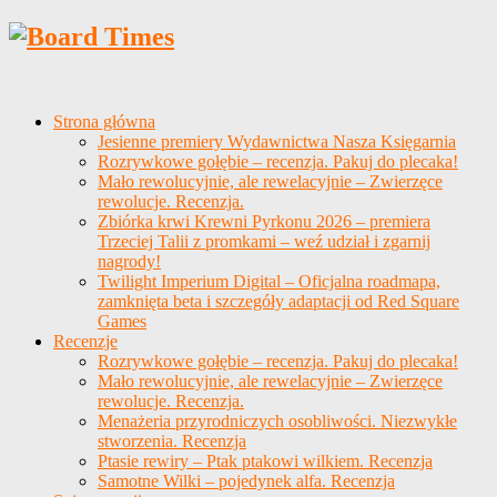
Strona główna
Jesienne premiery Wydawnictwa Nasza Księgarnia
Rozrywkowe gołębie – recenzja. Pakuj do plecaka!
Mało rewolucyjnie, ale rewelacyjnie – Zwierzęce
rewolucje. Recenzja.
Zbiórka krwi Krewni Pyrkonu 2026 – premiera
Trzeciej Talii z promkami – weź udział i zgarnij
nagrody!
Twilight Imperium Digital – Oficjalna roadmapa,
zamknięta beta i szczegóły adaptacji od Red Square
Games
Recenzje
Rozrywkowe gołębie – recenzja. Pakuj do plecaka!
Mało rewolucyjnie, ale rewelacyjnie – Zwierzęce
rewolucje. Recenzja.
Menażeria przyrodniczych osobliwości. Niezwykłe
stworzenia. Recenzja
Ptasie rewiry – Ptak ptakowi wilkiem. Recenzja
Samotne Wilki – pojedynek alfa. Recenzja