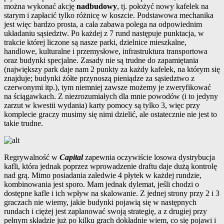
można wykonać akcję
nadbudowy
, tj. położyć nowy kafelek na
starym i zapłacić tylko różnicę w koszcie. Podstawowa mechanika
jest więc bardzo prosta, a cała zabawa polega na odpowiednim
układaniu sąsiedztw. Po każdej z 7 rund następuje punktacja, w
trakcie której liczone są nasze parki, dzielnice mieszkalne,
handlowe, kulturalne i przemysłowe, infrastruktura transportowa
oraz budynki specjalne. Zasady nie są trudne do zapamiętania
(największy park daje nam 2 punkty za każdy kafelek, na którym się
znajduje; budynki żółte przynoszą pieniądze za sąsiedztwo z
czerwonymi itp.), tym niemniej zawsze możemy je zweryfikować
na ściągawkach. Z niezrozumiałych dla mnie powodów (i to jedyny
zarzut w kwestii wydania) karty pomocy są tylko 3, więc przy
komplecie graczy musimy się nimi dzielić, ale ostatecznie nie jest to
takie trudne.
Regrywalność w
Capital
zapewnia oczywiście losowa dystrybucja
kafli, która jednak poprzez wprowadzenie draftu daje dużą kontrolę
nad grą. Mimo posiadania zaledwie 4 płytek w każdej rundzie,
kombinowania jest sporo. Mam jednak dylemat, jeśli chodzi o
dostępne kafle i ich wpływ na skalowanie. Z jednej strony przy 2 i 3
graczach nie wiemy, jakie budynki pojawią się w następnych
rundach i ciężej jest zaplanować swoją strategię, a z drugiej przy
pełnym składzie już po kilku grach dokładnie wiem, co się pojawi i