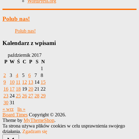
WordPress.org
Polub nas!
Polub nas!
Kalendarz z wpisami
październik 2017
P
W
Ś
C
P
S
N
1
2
3
4
5
6
7
8
9
10
11
12
13
14
15
16
17
18
19
20
21
22
23
24
25
26
27
28
29
30
31
« wrz
lis »
Board Times
Copyright © 2026.
Theme by
MyThemeShop
.
Ta strona używa plików cookies w celu usprawnienia swojego
działania.
Zgadzam się