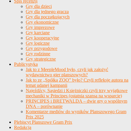
Spis recenzji
Gry dla dzieci
Gry dla jednego gracza
Gry dla początkujących
Gry ekonomiczne
Gry imprezowe
Gry karciane
Gry kooperacyjne
Gry logiczne
Gry przygodowe
Gry rodzinne
Gry strategiczne
Publicystyka
Jak to z MeepleMood było, czyli jak założyć
wydawnictwo gier planszowych?
Jak to ze „Spółką ZOO” było? Czyli refleksje autora na
temat udanej kampanii
Najeźdźcy, Sąsiedzi i Księżniczki czyli trzy wyjątkowe
mechaniki w Principes (ostatnia szansa na wsparcie)
PRINCIPES i BRETWALDA – dwie gry o wspólnym
DNA – porównanie
Komentarze mediów do wyników Planszowego Gram
Prix 2025
Plebiscyt Planszowe Gram Prix
Redakcja