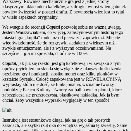
Warszawy. Również mechanicznie gra jest z jednej strony
klasycznym układaniem kafelków, a z drugiej wnosi w ten gatunek
powiew świeżości w postaci draftu. Z pewnością więc jest to tytuł
w wielu aspektach oryginalny.
We wstępie do recenzji
Capital
pozwolę sobie na ważną uwagę.
Jestem Warszawiakiem, co więcej, zafascynowanym historią tego
miasta i gra „kupiła” mnie już od pierwszej zapowiedzi. Miejcie
więc świadomość, że do rozgrywki siadałem z większym niż
zwykle entuzjazmem, ale i z wyższymi oczekiwaniami. Na
szczęście – gra im sprostała, choć nie w 100%.
Capital
, jak już się rzekło, jest grą kafelkową i w związku z tym
oprócz płytek terenu składa się wyłącznie z planszy do śledzenia
przebiegu gry i punktacji, stosiku monet oraz kilku pionków w
kształcie Syrenki. Całość zapakowana jest w REWELACYJNĄ
wypraskę, która nie dość, że funkcjonalna, wizualnie tworzy
podobiznę Pałacu Kultury. Twórcy zadbali nawet o pionki, które
zabezpiecza się przezroczystą, plastikową nakładką. Jak ja bym
chciał, żeby wszystkie wypraski wyglądały w ten sposób!
Instrukcja jest stosunkowo długa, jak na grę o tak prostych
zasadach, ale szybki rzut oka do wnętrza wyjaśnia tę kwestię. Same
zasady zajmują kilka stron, natomiast resztę stanowi opis wszystkich