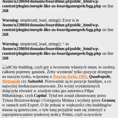
/home/u238694/domains/boardtime.pl/public_html/wp-
content/plugins/meeple-like-us-boardgamegeek/bgg.php
on line
268
Warning
: simplexml_load_string(): Error is in
/home/u238694/domains/boardtime.pl/public_html/wp-
content/plugins/meeple-like-us-boardgamegeek/bgg.php
on line
268
Warning
: simplexml_load_string(): ^ in
/home/u238694/domains/boardtime.pl/public_html/wp-
content/plugins/meeple-like-us-boardgamegeek/bgg.php
on line
268
City-building, czyli gry u tworzeniu własnych miast, to osobny,
całkiem pojemny gatunek. Żeby wymienić tylko pozycje dostępne
na naszym rynku, wspomnę o
Nowym Jorku 1901
,
Quadropolis
,
Metropolii
czy
Suburbii
. Przeważnie są to pozycje familijne, a co
najwyżej średniozaawansowane. Do wyżej wymienionych
dołączyła również w zeszłym roku gra autorstwa Filipa
Miłuńskiego, czyli
Capital
.
Tytuł ten został zilustrowany przez
Tytusa Brzozowskiego i Grzegorza Molasa i wydany przez
Grannę
w ramach serii Expert. O ile jednak w większości city-buildingów
miasta są generyczne, o tyle tutaj przyjdzie nam się zmierzyć z
zaprojektowaniem tytułowej stolicy Polski, czyli oczywiście