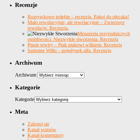
Recenzje
Rozrywkowe gołębie – recenzja. Pakuj do plecaka!
Mało rewolucyjnie, ale rewelacyjnie – Zwierzęce
rewolucje. Recenzja.
Menażeria przyrodniczych
osobliwości. Niezwykłe stworzenia. Recenzja
Ptasie rewiry – Ptak ptakowi wilkiem. Recenzja
Samotne Wilki – pojedynek alfa. Recenzja
Archiwum
Archiwum
Kategorie
Kategorie
Meta
Zaloguj się
Kanał wpisów
Kanał komentarzy