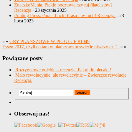
ZnaczkoMania. Piekło pocztowe czy raj filatelistów?
Recenzja
- 23 stycznia 2025
Printing Press. Para – buch! Prasa – w ruch! Recenzja.
- 23
lipca 2023
« «
GRY PLANSZOWE W PIGUŁCE #1049
Essen 2017, czyli co tam w planszowym świecie piszczy cz. 1.
» »
Powiązane posty
Rozrywkowe gołębie – recenzja. Pakuj do plecaka!
Mało rewolucyjnie, ale rewelacyjnie – Zwierzęce rewolucje.
Recenzja.
Obserwuj nas!