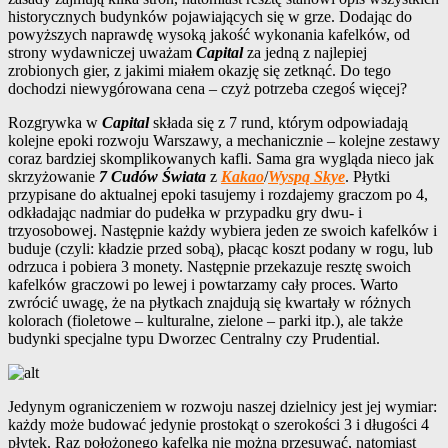
historycznych budynków pojawiających się w grze. Dodając do
powyższych naprawdę wysoką jakość wykonania kafelków, od
strony wydawniczej uważam
Capital
za jedną z najlepiej
zrobionych gier, z jakimi miałem okazję się zetknąć. Do tego
dochodzi niewygórowana cena – czyż potrzeba czegoś więcej?
Rozgrywka w
Capital
składa się z 7 rund, którym odpowiadają
kolejne epoki rozwoju Warszawy, a mechanicznie – kolejne zestawy
coraz bardziej skomplikowanych kafli. Sama gra wygląda nieco jak
skrzyżowanie
7 Cudów Świata
z
Kakao
/
Wyspą Skye
. Płytki
przypisane do aktualnej epoki tasujemy i rozdajemy graczom po 4,
odkładając nadmiar do pudełka w przypadku gry dwu- i
trzyosobowej. Następnie każdy wybiera jeden ze swoich kafelków i
buduje (czyli: kładzie przed sobą), płacąc koszt podany w rogu, lub
odrzuca i pobiera 3 monety. Następnie przekazuje resztę swoich
kafelków graczowi po lewej i powtarzamy cały proces. Warto
zwrócić uwagę, że na płytkach znajdują się kwartały w różnych
kolorach (fioletowe – kulturalne, zielone – parki itp.), ale także
budynki specjalne typu Dworzec Centralny czy Prudential.
Jedynym ograniczeniem w rozwoju naszej dzielnicy jest jej wymiar:
każdy może budować jedynie prostokąt o szerokości 3 i długości 4
płytek. Raz położonego kafelka nie można przesuwać, natomiast