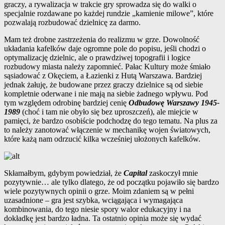
graczy, a rywalizacja w trakcie gry sprowadza się do walki o
specjalnie rozdawane po każdej rundzie „kamienie milowe”, które
pozwalają rozbudować dzielnicę za darmo.
Mam też drobne zastrzeżenia do realizmu w grze. Dowolność
układania kafelków daje ogromne pole do popisu, jeśli chodzi o
optymalizację dzielnic, ale o prawdziwej topografii i logice
rozbudowy miasta należy zapomnieć. Pałac Kultury może śmiało
sąsiadować z Okęciem, a Łazienki z Hutą Warszawa. Bardziej
jednak żałuję, że budowane przez graczy dzielnice są od siebie
kompletnie oderwane i nie mają na siebie żadnego wpływu. Pod
tym względem odrobinę bardziej cenię
Odbudowę Warszawy 1945-
1989
(choć i tam nie obyło się bez uproszczeń), ale miejcie w
pamięci, że bardzo osobiście podchodzę do tego tematu. Na plus za
to należy zanotować włączenie w mechanikę wojen światowych,
które każą nam odrzucić kilka wcześniej ułożonych kafelków.
Skłamałbym, gdybym powiedział, że
Capital
zaskoczył mnie
pozytywnie… ale tylko dlatego, że od początku pojawiło się bardzo
wiele pozytywnych opinii o grze. Moim zdaniem są w pełni
uzasadnione – gra jest szybka, wciągająca i wymagająca
kombinowania, do tego niesie spory walor edukacyjny i na
dokładkę jest bardzo ładna. Ta ostatnio opinia może się wydać