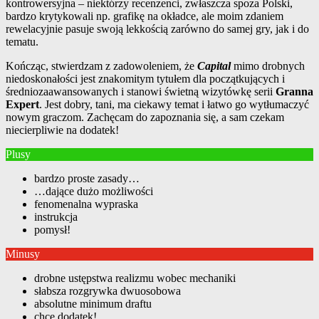
kontrowersyjna – niektórzy recenzenci, zwłaszcza spoza Polski,
bardzo krytykowali np. grafikę na okładce, ale moim zdaniem
rewelacyjnie pasuje swoją lekkością zarówno do samej gry, jak i do
tematu.
Kończąc, stwierdzam z zadowoleniem, że
Capital
mimo drobnych
niedoskonałości jest znakomitym tytułem dla początkujących i
średniozaawansowanych i stanowi świetną wizytówkę serii
Granna
Expert
. Jest dobry, tani, ma ciekawy temat i łatwo go wytłumaczyć
nowym graczom. Zachęcam do zapoznania się, a sam czekam
niecierpliwie na dodatek!
Plusy
bardzo proste zasady…
…dające dużo możliwości
fenomenalna wypraska
instrukcja
pomysł!
Minusy
drobne ustępstwa realizmu wobec mechaniki
słabsza rozgrywka dwuosobowa
absolutne minimum draftu
chcę dodatek!