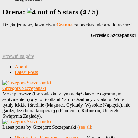
Ocena:
(4 / 5)
Dziękujemy wydawnictwu
Granna
za przekazanie gry do recenzji.
Grzesiek Szczepański
Przewiń na górę
About
Latest Posts
Grzegorz Szczepanski
Moje pierwsze (i w związku z tym wciąż darzone ogromnym
sentymentem) gry to Scotland Yard i Osadnicy z Catanu. Wolę
tytuły lekkie i średnie (Magnaci, Cyklady, Wysokie Napięcie), nie
gardzę też dobrą kooperacją (Pandemia, Robinson, Ucieczka:
Świątynia Zagłady).
Latest posts by Grzegorz Szczepanski
(
see all
)
Worms: Gra Planszowa – recenzja
- 24 marca 2026