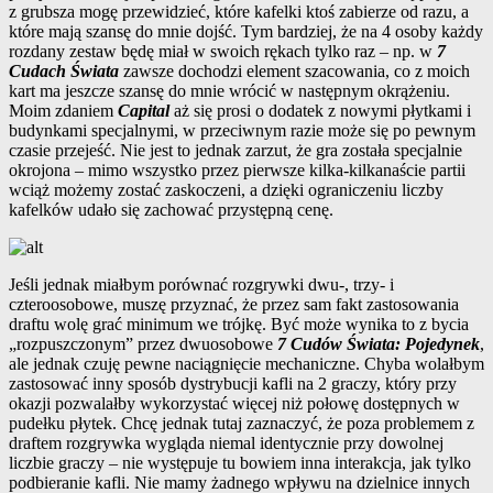
z grubsza mogę przewidzieć, które kafelki ktoś zabierze od razu, a
które mają szansę do mnie dojść. Tym bardziej, że na 4 osoby każdy
rozdany zestaw będę miał w swoich rękach tylko raz – np. w
7
Cudach Świata
zawsze dochodzi element szacowania, co z moich
kart ma jeszcze szansę do mnie wrócić w następnym okrążeniu.
Moim zdaniem
Capital
aż się prosi o dodatek z nowymi płytkami i
budynkami specjalnymi, w przeciwnym razie może się po pewnym
czasie przejeść. Nie jest to jednak zarzut, że gra została specjalnie
okrojona – mimo wszystko przez pierwsze kilka-kilkanaście partii
wciąż możemy zostać zaskoczeni, a dzięki ograniczeniu liczby
kafelków udało się zachować przystępną cenę.
Jeśli jednak miałbym porównać rozgrywki dwu-, trzy- i
czteroosobowe, muszę przyznać, że przez sam fakt zastosowania
draftu wolę grać minimum we trójkę. Być może wynika to z bycia
„rozpuszczonym” przez dwuosobowe
7 Cudów Świata: Pojedynek
,
ale jednak czuję pewne naciągnięcie mechaniczne. Chyba wolałbym
zastosować inny sposób dystrybucji kafli na 2 graczy, który przy
okazji pozwalałby wykorzystać więcej niż połowę dostępnych w
pudełku płytek. Chcę jednak tutaj zaznaczyć, że poza problemem z
draftem rozgrywka wygląda niemal identycznie przy dowolnej
liczbie graczy – nie występuje tu bowiem inna interakcja, jak tylko
podbieranie kafli. Nie mamy żadnego wpływu na dzielnice innych