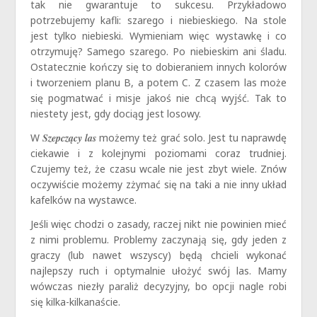
tak nie gwarantuje to sukcesu. Przykładowo
potrzebujemy kafli: szarego i niebieskiego. Na stole
jest tylko niebieski. Wymieniam więc wystawkę i co
otrzymuję? Samego szarego. Po niebieskim ani śladu.
Ostatecznie kończy się to dobieraniem innych kolorów
i tworzeniem planu B, a potem C. Z czasem las może
się pogmatwać i misje jakoś nie chcą wyjść. Tak to
niestety jest, gdy dociąg jest losowy.
W
Szepczący las
możemy też grać solo. Jest tu naprawdę
ciekawie i z kolejnymi poziomami coraz trudniej.
Czujemy też, że czasu wcale nie jest zbyt wiele. Znów
oczywiście możemy zżymać się na taki a nie inny układ
kafelków na wystawce.
Jeśli więc chodzi o zasady, raczej nikt nie powinien mieć
z nimi problemu. Problemy zaczynają się, gdy jeden z
graczy (lub nawet wszyscy) będą chcieli wykonać
najlepszy ruch i optymalnie ułożyć swój las. Mamy
wówczas niezły paraliż decyzyjny, bo opcji nagle robi
się kilka-kilkanaście.