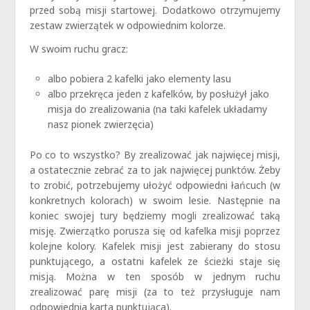
przed sobą misji startowej. Dodatkowo otrzymujemy
zestaw zwierzątek w odpowiednim kolorze.
W swoim ruchu gracz:
albo pobiera 2 kafelki jako elementy lasu
albo przekręca jeden z kafelków, by posłużył jako
misja do zrealizowania (na taki kafelek układamy
nasz pionek zwierzęcia)
Po co to wszystko? By zrealizować jak najwięcej misji,
a ostatecznie zebrać za to jak najwięcej punktów. Żeby
to zrobić, potrzebujemy ułożyć odpowiedni łańcuch (w
konkretnych kolorach) w swoim lesie. Następnie na
koniec swojej tury będziemy mogli zrealizować taką
misję. Zwierzątko porusza się od kafelka misji poprzez
kolejne kolory. Kafelek misji jest zabierany do stosu
punktującego, a ostatni kafelek ze ścieżki staje się
misją. Można w ten sposób w jednym ruchu
zrealizować parę misji (za to też przysługuje nam
odpowiednia karta punktująca).