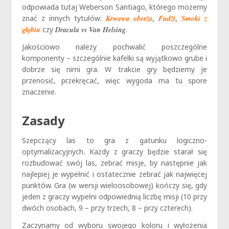
odpowiada tutaj Weberson Santiago, którego możemy
znać z innych tytułów:
Krwawa oberża
,
Fudżi
,
Smoki z
głębin
czy
Dracula vs Van Helsing
.
Jakościowo należy pochwalić poszczególne
komponenty – szczególnie kafelki są wyjątkowo grube i
dobrze się nimi gra. W trakcie gry będziemy je
przenosić, przekręcać, więc wygoda ma tu spore
znaczenie.
Zasady
Szepczący las to gra z gatunku logiczno-
optymalizacyjnych. Każdy z graczy będzie starał się
rozbudować swój las, zebrać misje, by następnie jak
najlepiej je wypełnić i ostatecznie zebrać jak najwięcej
punktów. Gra (w wersji wieloosobowej) kończy się, gdy
jeden z graczy wypełni odpowiednią liczbę misji (10 przy
dwóch osobach, 9 – przy trzech, 8 – przy czterech).
Zaczynamy od wyboru swojego koloru i wyłożenia