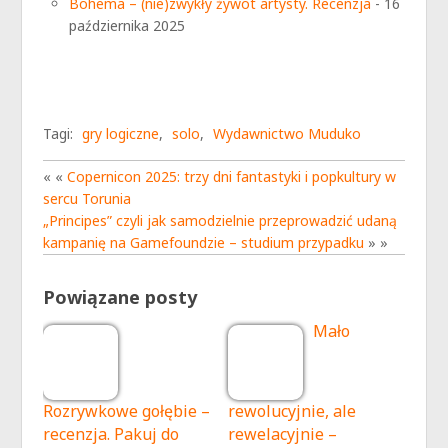
Bohema – (nie)zwykły żywot artysty. Recenzja
- 16
października 2025
Tagi:
gry logiczne
,
solo
,
Wydawnictwo Muduko
« «
Copernicon 2025: trzy dni fantastyki i popkultury w
sercu Torunia
„Principes” czyli jak samodzielnie przeprowadzić udaną
kampanię na Gamefoundzie – studium przypadku
» »
Powiązane posty
Mało
Rozrywkowe gołębie –
rewolucyjnie, ale
recenzja. Pakuj do
rewelacyjnie –