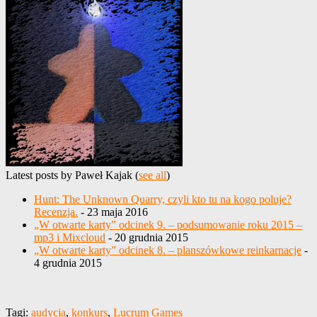
Latest posts by Paweł Kajak
(
see all
)
Hunt: The Unknown Quarry, czyli kto tu na kogo poluje?
Recenzja.
- 23 maja 2016
„W otwarte karty” odcinek 9. – podsumowanie roku 2015 –
mp3 i Mixcloud
- 20 grudnia 2015
„W otwarte karty” odcinek 8. – planszówkowe reinkarnacje
-
4 grudnia 2015
Tagi:
audycja
,
konkurs
,
Lucrum Games