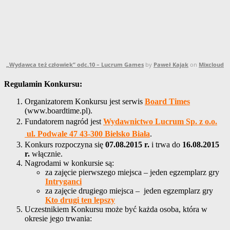
„Wydawca też człowiek” odc.10 – Lucrum Games
by
Paweł Kajak
on
Mixcloud
Regulamin Konkursu:
Organizatorem Konkursu jest serwis
Board Times
(www.boardtime.pl).
Fundatorem nagród jest
Wydawnictwo Lucrum Sp. z o.o.
ul. Podwale 47 43-300 Bielsko Biała
.
Konkurs rozpoczyna się
07.08.2015 r.
i trwa do
16.08.2015
r.
włącznie.
Nagrodami w konkursie są:
za zajęcie pierwszego miejsca – jeden egzemplarz gry
Intryganci
za zajęcie drugiego miejsca – jeden egzemplarz gry
Kto drugi ten lepszy
Uczestnikiem Konkursu może być każda osoba, która w
okresie jego trwania: