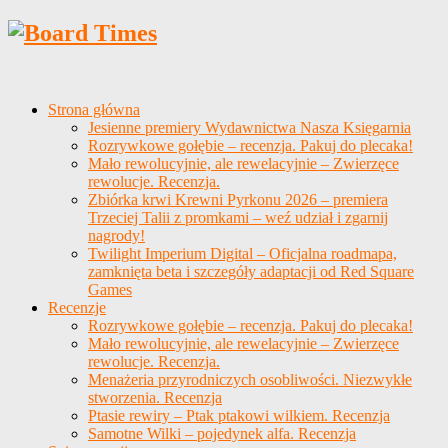
Strona główna
Jesienne premiery Wydawnictwa Nasza Księgarnia
Rozrywkowe gołębie – recenzja. Pakuj do plecaka!
Mało rewolucyjnie, ale rewelacyjnie – Zwierzęce
rewolucje. Recenzja.
Zbiórka krwi Krewni Pyrkonu 2026 – premiera
Trzeciej Talii z promkami – weź udział i zgarnij
nagrody!
Twilight Imperium Digital – Oficjalna roadmapa,
zamknięta beta i szczegóły adaptacji od Red Square
Games
Recenzje
Rozrywkowe gołębie – recenzja. Pakuj do plecaka!
Mało rewolucyjnie, ale rewelacyjnie – Zwierzęce
rewolucje. Recenzja.
Menażeria przyrodniczych osobliwości. Niezwykłe
stworzenia. Recenzja
Ptasie rewiry – Ptak ptakowi wilkiem. Recenzja
Samotne Wilki – pojedynek alfa. Recenzja