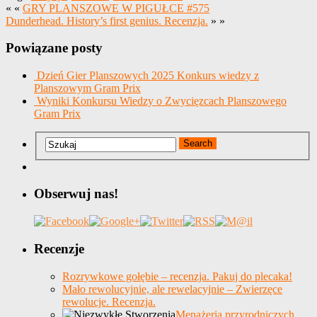
« «
GRY PLANSZOWE W PIGUŁCE #575
Dunderhead. History’s first genius. Recenzja.
» »
Powiązane posty
Dzień Gier Planszowych 2025 Konkurs wiedzy z
Planszowym Gram Prix
Wyniki Konkursu Wiedzy o Zwycięzcach Planszowego
Gram Prix
Obserwuj nas!
Recenzje
Rozrywkowe gołębie – recenzja. Pakuj do plecaka!
Mało rewolucyjnie, ale rewelacyjnie – Zwierzęce
rewolucje. Recenzja.
Menażeria przyrodniczych