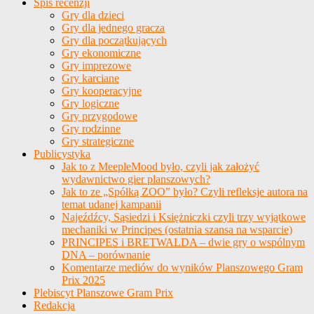
Spis recenzji
Gry dla dzieci
Gry dla jednego gracza
Gry dla początkujących
Gry ekonomiczne
Gry imprezowe
Gry karciane
Gry kooperacyjne
Gry logiczne
Gry przygodowe
Gry rodzinne
Gry strategiczne
Publicystyka
Jak to z MeepleMood było, czyli jak założyć
wydawnictwo gier planszowych?
Jak to ze „Spółką ZOO” było? Czyli refleksje autora na
temat udanej kampanii
Najeźdźcy, Sąsiedzi i Księżniczki czyli trzy wyjątkowe
mechaniki w Principes (ostatnia szansa na wsparcie)
PRINCIPES i BRETWALDA – dwie gry o wspólnym
DNA – porównanie
Komentarze mediów do wyników Planszowego Gram
Prix 2025
Plebiscyt Planszowe Gram Prix
Redakcja