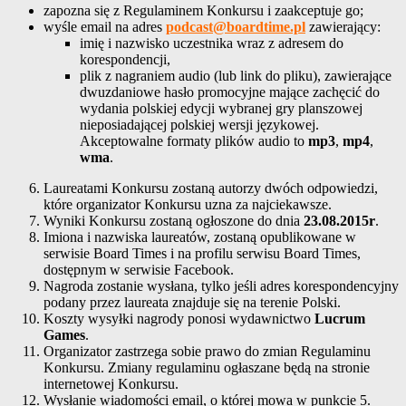
zapozna się z Regulaminem Konkursu i zaakceptuje go;
wyśle email na adres
podcast@boardtime.pl
zawierający:
imię i nazwisko uczestnika wraz z adresem do
korespondencji,
plik z nagraniem audio (lub link do pliku), zawierające
dwuzdaniowe hasło promocyjne mające zachęcić do
wydania polskiej edycji wybranej gry planszowej
nieposiadającej polskiej wersji językowej.
Akceptowalne formaty plików audio to
mp3
,
mp4
,
wma
.
Laureatami Konkursu zostaną autorzy dwóch odpowiedzi,
które organizator Konkursu uzna za najciekawsze.
Wyniki Konkursu zostaną ogłoszone do dnia
23.08.2015r
.
Imiona i nazwiska laureatów, zostaną opublikowane w
serwisie Board Times i na profilu serwisu Board Times,
dostępnym w serwisie Facebook.
Nagroda zostanie wysłana, tylko jeśli adres korespondencyjny
podany przez laureata znajduje się na terenie Polski.
Koszty wysyłki nagrody ponosi wydawnictwo
Lucrum
Games
.
Organizator zastrzega sobie prawo do zmian Regulaminu
Konkursu. Zmiany regulaminu ogłaszane będą na stronie
internetowej Konkursu.
Wysłanie wiadomości email, o której mowa w punkcie 5.