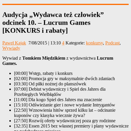
Audycja „Wydawca też człowiek”
odcinek 10. – Lucrum Games
[KONKURS i rabaty]
Paweł Kajak
7/08/2015 | 13:10
4
Kategorie:
konkursy
,
Podcast
,
Wywiady
Wywiad z
Tomkiem Międzikiem
z wydawnictwa
Lucrum
Games.
[00:00] Wstęp, rabaty i konkurs
[02:00] Promocja gry w maksymalnie dwóch zdaniach
[03:30] Od piłki nożnej do planszówek
[07:00] Debiut wydawniczy i Spiel des Jahres dla
Przebiegłych Wielbłądów
[11:00] Dla kogo Spiel des Jahres ma znaczenie
[15:10] Odświeżanie gier i nowe wydanie Intrygantów
[22:50] Wznowienia hitów sprzed kilku lat – odcinanie
kuponów czy klasyka wiecznie żywa?
[27:50] Rozwój oferty wydawniczej poza gry rodzinne
[32:35] Essen 2015 bez własnej premiery i plany wydawnicze