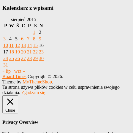
Kalendarz z wpisami
sierpień 2015
P
W
Ś
C
P
S
N
1
2
3
4
5
6
7
8
9
10
11
12
13
14
15
16
17
18
19
20
21
22
23
24
25
26
27
28
29
30
31
« lip
wrz »
Board Times
Copyright © 2026.
Theme by
MyThemeShop
.
Ta strona używa plików cookies w celu usprawnienia swojego
działania.
Zgadzam się
Close
Privacy Overview