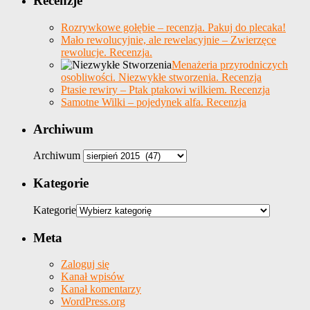
Recenzje
Rozrywkowe gołębie – recenzja. Pakuj do plecaka!
Mało rewolucyjnie, ale rewelacyjnie – Zwierzęce
rewolucje. Recenzja.
Menażeria przyrodniczych
osobliwości. Niezwykłe stworzenia. Recenzja
Ptasie rewiry – Ptak ptakowi wilkiem. Recenzja
Samotne Wilki – pojedynek alfa. Recenzja
Archiwum
Archiwum
Kategorie
Kategorie
Meta
Zaloguj się
Kanał wpisów
Kanał komentarzy
WordPress.org