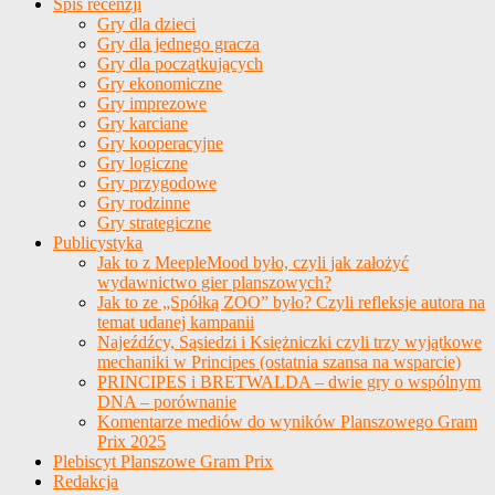
Spis recenzji
Gry dla dzieci
Gry dla jednego gracza
Gry dla początkujących
Gry ekonomiczne
Gry imprezowe
Gry karciane
Gry kooperacyjne
Gry logiczne
Gry przygodowe
Gry rodzinne
Gry strategiczne
Publicystyka
Jak to z MeepleMood było, czyli jak założyć
wydawnictwo gier planszowych?
Jak to ze „Spółką ZOO” było? Czyli refleksje autora na
temat udanej kampanii
Najeźdźcy, Sąsiedzi i Księżniczki czyli trzy wyjątkowe
mechaniki w Principes (ostatnia szansa na wsparcie)
PRINCIPES i BRETWALDA – dwie gry o wspólnym
DNA – porównanie
Komentarze mediów do wyników Planszowego Gram
Prix 2025
Plebiscyt Planszowe Gram Prix
Redakcja