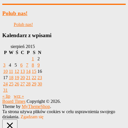
Polub nas!
Polub nas!
Kalendarz z wpisami
sierpień 2015
P
W
Ś
C
P
S
N
1
2
3
4
5
6
7
8
9
10
11
12
13
14
15
16
17
18
19
20
21
22
23
24
25
26
27
28
29
30
31
« lip
wrz »
Board Times
Copyright © 2026.
Theme by
MyThemeShop
.
Ta strona używa plików cookies w celu usprawnienia swojego
działania.
Zgadzam się