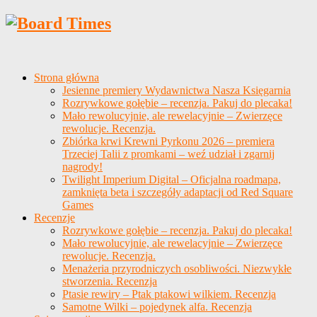
Strona główna
Jesienne premiery Wydawnictwa Nasza Księgarnia
Rozrywkowe gołębie – recenzja. Pakuj do plecaka!
Mało rewolucyjnie, ale rewelacyjnie – Zwierzęce
rewolucje. Recenzja.
Zbiórka krwi Krewni Pyrkonu 2026 – premiera
Trzeciej Talii z promkami – weź udział i zgarnij
nagrody!
Twilight Imperium Digital – Oficjalna roadmapa,
zamknięta beta i szczegóły adaptacji od Red Square
Games
Recenzje
Rozrywkowe gołębie – recenzja. Pakuj do plecaka!
Mało rewolucyjnie, ale rewelacyjnie – Zwierzęce
rewolucje. Recenzja.
Menażeria przyrodniczych osobliwości. Niezwykłe
stworzenia. Recenzja
Ptasie rewiry – Ptak ptakowi wilkiem. Recenzja
Samotne Wilki – pojedynek alfa. Recenzja