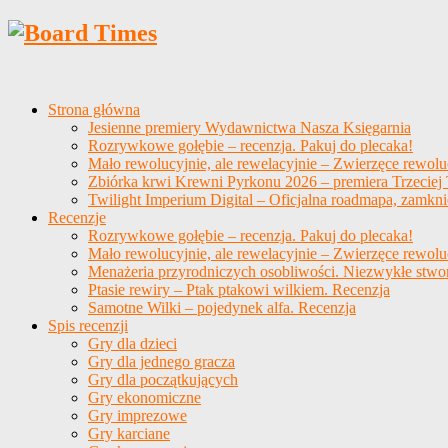
Strona główna
Jesienne premiery Wydawnictwa Nasza Księgarnia
Rozrywkowe gołębie – recenzja. Pakuj do plecaka!
Mało rewolucyjnie, ale rewelacyjnie – Zwierzęce rewolu
Zbiórka krwi Krewni Pyrkonu 2026 – premiera Trzeciej T
Twilight Imperium Digital – Oficjalna roadmapa, zamkni
Recenzje
Rozrywkowe gołębie – recenzja. Pakuj do plecaka!
Mało rewolucyjnie, ale rewelacyjnie – Zwierzęce rewolu
Menażeria przyrodniczych osobliwości. Niezwykłe stwo
Ptasie rewiry – Ptak ptakowi wilkiem. Recenzja
Samotne Wilki – pojedynek alfa. Recenzja
Spis recenzji
Gry dla dzieci
Gry dla jednego gracza
Gry dla początkujących
Gry ekonomiczne
Gry imprezowe
Gry karciane