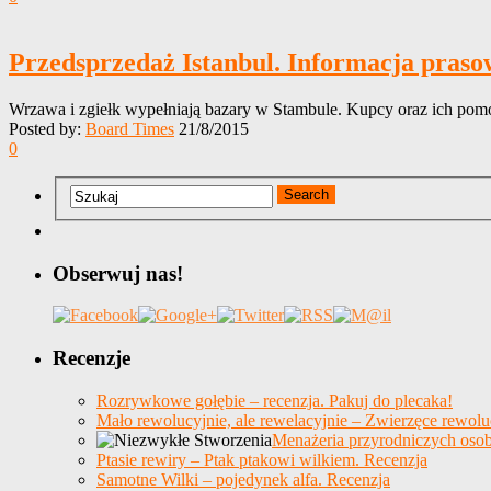
Przedsprzedaż Istanbul. Informacja praso
Wrzawa i zgiełk wypełniają bazary w Stambule. Kupcy oraz ich pomo
Posted by:
Board Times
21/8/2015
0
Obserwuj nas!
Recenzje
Rozrywkowe gołębie – recenzja. Pakuj do plecaka!
Mało rewolucyjnie, ale rewelacyjnie – Zwierzęce rewolu
Menażeria przyrodniczych osob
Ptasie rewiry – Ptak ptakowi wilkiem. Recenzja
Samotne Wilki – pojedynek alfa. Recenzja