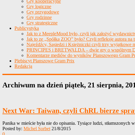
Gry kooperacyjne
Gry logiczne
Gry przygodowe
Gry rodzinne
Gry strategiczne
Publicystyka
Jak to z MeepleMood było, czyli jak założyć wydawnic
Jak to ze „Spółką ZOO” było? Czyli refleksje autora na 
Najeźdźcy, Sąsiedzi i Księżniczki czyli trzy wyjątkowe m
PRINCIPES i BRETWALDA – dwie gry o wspólnym D
Komentarze mediów do wyników Planszowego Gram Pr
Plebiscyt Planszowe Gram Prix
Redakcja
Archiwum na dzień
piątek, 21 sierpnia, 20
Next War: Taiwan, czyli ChRL bierze spra
Panika w mieście była nie do opisania. Tysiące ludzi, stłamszonych w
Posted by:
Michel Sorbet
21/8/2015
0