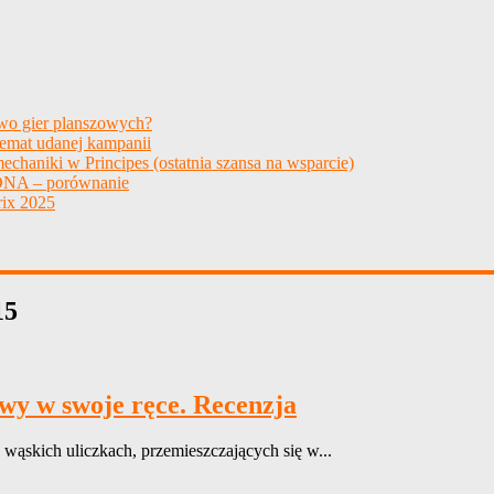
two gier planszowych?
temat udanej kampanii
echaniki w Principes (ostatnia szansa na wsparcie)
NA – porównanie
ix 2025
15
wy w swoje ręce. Recenzja
 wąskich uliczkach, przemieszczających się w...