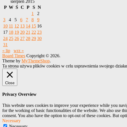
sierpień 2015
P
W
Ś
C
P
S
N
1
2
3
4
5
6
7
8
9
10
11
12
13
14
15
16
17
18
19
20
21
22
23
24
25
26
27
28
29
30
31
« lip
wrz »
Board Times
Copyright © 2026.
Theme by
MyThemeShop
.
Ta strona używa plików cookies w celu usprawnienia swojego działa
Close
Privacy Overview
This website uses cookies to improve your experience while you naviga
for the working of basic functionalities of the website. We also use t
consent. You also have the option to opt-out of these cookies. But op
Necessary
Necessary