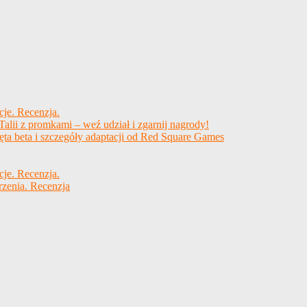
cje. Recenzja.
alii z promkami – weź udział i zgarnij nagrody!
ęta beta i szczegóły adaptacji od Red Square Games
cje. Recenzja.
rzenia. Recenzja