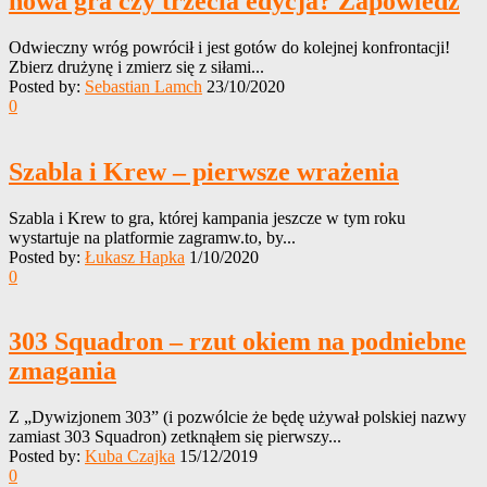
nowa gra czy trzecia edycja? Zapowiedź
Odwieczny wróg powrócił i jest gotów do kolejnej konfrontacji!
Zbierz drużynę i zmierz się z siłami...
Posted by:
Sebastian Lamch
23/10/2020
0
Szabla i Krew – pierwsze wrażenia
Szabla i Krew to gra, której kampania jeszcze w tym roku
wystartuje na platformie zagramw.to, by...
Posted by:
Łukasz Hapka
1/10/2020
0
303 Squadron – rzut okiem na podniebne
zmagania
Z „Dywizjonem 303” (i pozwólcie że będę używał polskiej nazwy
zamiast 303 Squadron) zetknąłem się pierwszy...
Posted by:
Kuba Czajka
15/12/2019
0