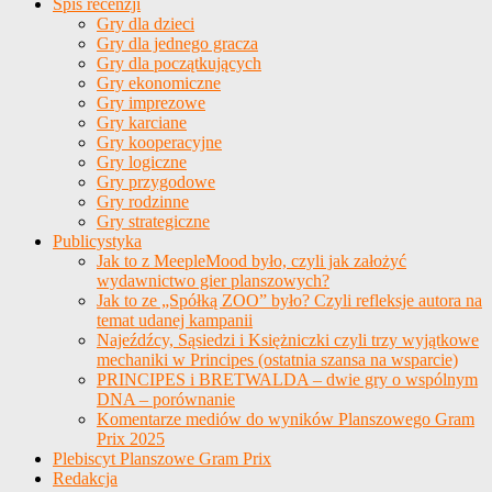
Spis recenzji
Gry dla dzieci
Gry dla jednego gracza
Gry dla początkujących
Gry ekonomiczne
Gry imprezowe
Gry karciane
Gry kooperacyjne
Gry logiczne
Gry przygodowe
Gry rodzinne
Gry strategiczne
Publicystyka
Jak to z MeepleMood było, czyli jak założyć
wydawnictwo gier planszowych?
Jak to ze „Spółką ZOO” było? Czyli refleksje autora na
temat udanej kampanii
Najeźdźcy, Sąsiedzi i Księżniczki czyli trzy wyjątkowe
mechaniki w Principes (ostatnia szansa na wsparcie)
PRINCIPES i BRETWALDA – dwie gry o wspólnym
DNA – porównanie
Komentarze mediów do wyników Planszowego Gram
Prix 2025
Plebiscyt Planszowe Gram Prix
Redakcja