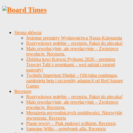
Strona główna
Jesienne premiery Wydawnictwa Nasza Księgarnia
Rozrywkowe gołębie – recenzja. Pakuj do plecaka!
Mało rewolucyjnie, ale rewelacyjnie – Zwierzęce
rewolucje. Recenzja.
Zbiórka krwi Krewni Pyrkonu 2026 – premiera
Trzeciej Talii z promkami – weź udział i zgarnij
nagrody!
Twilight Imperium Digital – Oficjalna roadmapa,
zamknięta beta i szczegóły adaptacji od Red Square
Games
Recenzje
Rozrywkowe gołębie – recenzja. Pakuj do plecaka!
Mało rewolucyjnie, ale rewelacyjnie – Zwierzęce
rewolucje. Recenzja.
Menażeria przyrodniczych osobliwości. Niezwykłe
stworzenia. Recenzja
Ptasie rewiry – Ptak ptakowi wilkiem. Recenzja
Samotne Wilki – pojedynek alfa. Recenzja