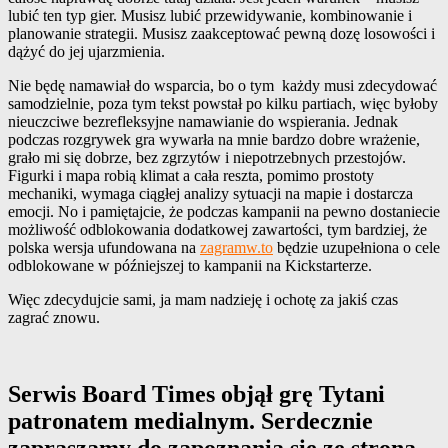
lubić ten typ gier. Musisz lubić przewidywanie, kombinowanie i
planowanie strategii. Musisz zaakceptować pewną dozę losowości i
dążyć do jej ujarzmienia.
Nie będę namawiał do wsparcia, bo o tym każdy musi zdecydować
samodzielnie, poza tym tekst powstał po kilku partiach, więc byłoby
nieuczciwe bezrefleksyjne namawianie do wspierania. Jednak
podczas rozgrywek gra wywarła na mnie bardzo dobre wrażenie,
grało mi się dobrze, bez zgrzytów i niepotrzebnych przestojów.
Figurki i mapa robią klimat a cała reszta, pomimo prostoty
mechaniki, wymaga ciągłej analizy sytuacji na mapie i dostarcza
emocji. No i pamiętajcie, że podczas kampanii na pewno dostaniecie
możliwość odblokowania dodatkowej zawartości, tym bardziej, że
polska wersja ufundowana na
zagramw.to
będzie uzupełniona o cele
odblokowane w późniejszej to kampanii na Kickstarterze.
Więc zdecydujcie sami, ja mam nadzieję i ochotę za jakiś czas
zagrać znowu.
Serwis Board Times objął grę Tytani
patronatem medialnym. Serdecznie