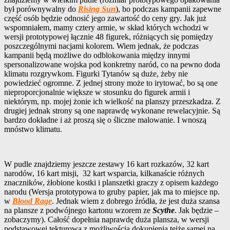
był porównywalny do
Rising Sun
), bo podczas kampanii zapewne
część osób będzie odnosić jego zawartość do ceny gry. Jak już
wspomniałem, mamy cztery armie, w skład których wchodzi w
wersji prototypowej łącznie 48 figurek, różniących się pomiędzy
poszczególnymi nacjami kolorem. Wiem jednak, że podczas
kampanii będą możliwe do odblokowania między innymi
spersonalizowane wojska pod konkretny naród, co na pewno doda
klimatu rozgrywkom. Figurki Tytanów są duże, żeby nie
powiedzieć ogromne. Z jednej strony może to irytować, bo są one
nieproporcjonalnie większe w stosunku do figurek armii i
niektórym, np. mojej żonie ich wielkość na planszy przeszkadza. Z
drugiej jednak strony są one naprawdę wykonane rewelacyjnie. Są
bardzo dokładne i aż proszą się o śliczne malowanie. I wnoszą
mnóstwo klimatu.
W pudle znajdziemy jeszcze zestawy 16 kart rozkazów, 32 kart
narodów, 16 kart misji, 32 kart wsparcia, kilkanaście różnych
znaczników, żłobione kostki i planszetki graczy z opisem każdego
narodu (Wersja prototypowa to gruby papier, jak ma to miejsce np.
w
Blood Rage
. Jednak wiem z dobrego źródła, że jest duża szansa
na plansze z podwójnego kartonu wzorem ze
Scythe
. Jak będzie –
zobaczymy). Całość dopełnia naprawdę duża plansza, w wersji
podstawowej tekturowa z możliwością dokupienia tejże samej na