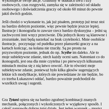
wykonujecie swoje akcje. Graliśmy w składach dwu i trzy
osobowych, czas rozgrywki, zamyka się w zależności od składu
osobowego i doświadczenia graczy od około 60 minut do pewnie
jakiś dwóch godzin.
Jeśli chodzi o wykonanie to, jak już pisałem, prototyp już teraz stoi
na bardzo dobrym poziomie, więc pewnie będzie jeszcze lepiej.
Ilustracje i ikonografia to zawsze rzecz bardzo dyskusyjna – jedni są
zachwyceni inni wręcz przeciwnie. Dla jednych ikony są klarowne i
zrozumiałe, inni będą narzekać na brak czytelności. Mnie osobiście
ilustracje, poczynając od pudełka przez planszetki graczy a na
kartach kończąc, na kolana nie rzuciły. Są po prostu na
przyzwoitym poziomie, jednak do np.
Scythe
im daleko. Ale to
moje subiektywne zdanie, niech każdy oceni sam. Natomiast co do
ikonografii, jest ona dla mnie czytelna i po pierwszych kilkunastu
minutach można się z nią łatwo oswoić. Ale to również moje
subiektywne zdanie, ponieważ było kilka głosów sugerujących
lekkie ich modyfikacje, których nie powiedziane że nie będzie, bo
co trzeba Łukaszowi oddać, bardzo poważnie podchodził do
wszelkich uwag i sugestii.
Gra
Tytani
opiera się na bardzo zgrabnej kombinacji znanych
mechanik, połączonych i wykończonych w wyjątkowy sposób. I
całość naprawdę dobrze tutaj działa. Jest jeden warunek – musisz