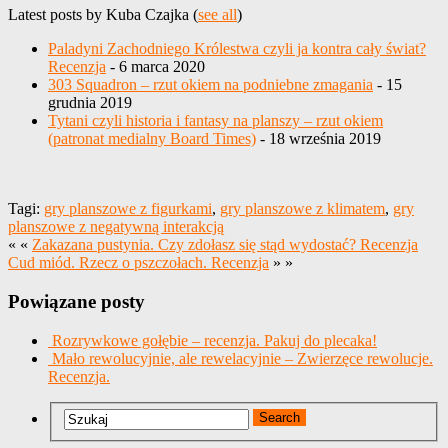
Latest posts by Kuba Czajka
(
see all
)
Paladyni Zachodniego Królestwa czyli ja kontra cały świat?
Recenzja
- 6 marca 2020
303 Squadron – rzut okiem na podniebne zmagania
- 15
grudnia 2019
Tytani czyli historia i fantasy na planszy – rzut okiem
(patronat medialny Board Times)
- 18 września 2019
Tagi:
gry planszowe z figurkami
,
gry planszowe z klimatem
,
gry
planszowe z negatywną interakcją
« «
Zakazana pustynia. Czy zdołasz się stąd wydostać? Recenzja
Cud miód. Rzecz o pszczołach. Recenzja
» »
Powiązane posty
Rozrywkowe gołębie – recenzja. Pakuj do plecaka!
Mało rewolucyjnie, ale rewelacyjnie – Zwierzęce rewolucje.
Recenzja.