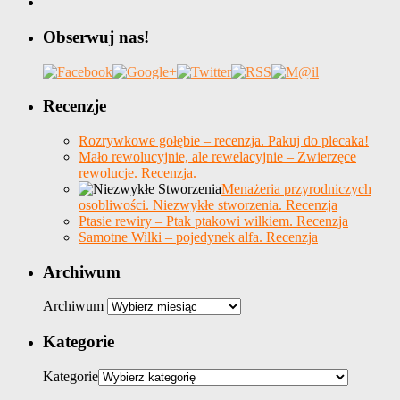
Obserwuj nas!
Recenzje
Rozrywkowe gołębie – recenzja. Pakuj do plecaka!
Mało rewolucyjnie, ale rewelacyjnie – Zwierzęce
rewolucje. Recenzja.
Menażeria przyrodniczych
osobliwości. Niezwykłe stworzenia. Recenzja
Ptasie rewiry – Ptak ptakowi wilkiem. Recenzja
Samotne Wilki – pojedynek alfa. Recenzja
Archiwum
Archiwum
Kategorie
Kategorie