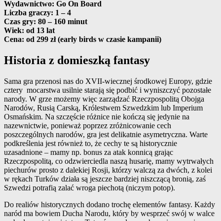
Wydawnictwo: Go On Board
Liczba graczy: 1 – 4
Czas gry: 80 – 160 minut
Wiek: od 13 lat
Cena: od 299 zł (early birds w czasie kampanii)
Historia z domieszką fantasy
Sama gra przenosi nas do XVII-wiecznej środkowej Europy, gdzie
cztery mocarstwa usilnie starają się podbić i wyniszczyć pozostałe
narody. W grze możemy więc zarządzać Rzeczpospolitą Obojga
Narodów, Rusią Carską, Królestwem Szwedzkim lub Imperium
Osmańskim. Na szczęście różnice nie kończą się jedynie na
nazewnictwie, ponieważ poprzez zróżnicowanie cech
poszczególnych narodów, gra jest delikatnie asymetryczna. Warte
podkreślenia jest również to, że cechy te są historycznie
uzasadnione – mamy np. bonus za atak konnicą grając
Rzeczpospolitą, co odzwierciedla naszą husarię, mamy wytrwałych
piechurów prosto z dalekiej Rosji, którzy walczą za dwóch, z kolei
w rękach Turków działa są jeszcze bardziej niszczącą bronią, zaś
Szwedzi potrafią zalać wroga piechotą (niczym potop).
Do realiów historycznych dodano trochę elementów fantasy. Każdy
naród ma bowiem Ducha Narodu, który by wesprzeć swój w walce