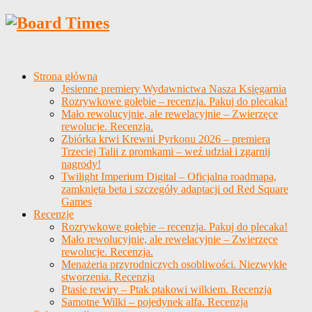
Strona główna
Jesienne premiery Wydawnictwa Nasza Księgarnia
Rozrywkowe gołębie – recenzja. Pakuj do plecaka!
Mało rewolucyjnie, ale rewelacyjnie – Zwierzęce
rewolucje. Recenzja.
Zbiórka krwi Krewni Pyrkonu 2026 – premiera
Trzeciej Talii z promkami – weź udział i zgarnij
nagrody!
Twilight Imperium Digital – Oficjalna roadmapa,
zamknięta beta i szczegóły adaptacji od Red Square
Games
Recenzje
Rozrywkowe gołębie – recenzja. Pakuj do plecaka!
Mało rewolucyjnie, ale rewelacyjnie – Zwierzęce
rewolucje. Recenzja.
Menażeria przyrodniczych osobliwości. Niezwykłe
stworzenia. Recenzja
Ptasie rewiry – Ptak ptakowi wilkiem. Recenzja
Samotne Wilki – pojedynek alfa. Recenzja