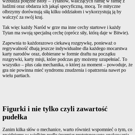
wzbudza potężne istoty – Tytanów, walczących ramię w ramię z
ludźmi oraz obdarza ich jakąś specyficzną, mocą. Te mityczne
olbrzymy dorównują siłą kilku oddziałom i wykorzystują ją by
walczyć za swój kraj.
Tak więc każdy Naród w grze ma inne cechy startowe i każdy
Tytan ma swoją specjalną cechę (oprócz siły, którą daje w Bitwie).
Zapewnia to każdorazowo ciekawą rozgrywkę, ponieważ o
regrywalność dbają jeszcze indywidualne dla każdego mocarstwa
karty narodów oraz, dobierane w formie draftu na początku
rozgrywki, karty misji, które podczas gry możemy uzupełniać. To
wszystko – plus cała mechanika, o której za moment – powoduje, że
gra nie powinna mieć syndromu znudzenia i opatrzenia nawet po
wielu partiach.
Figurki i nie tylko czyli zawartość
pudełka
Zanim kilka słów o mechanice, warto również wspomnieć o tym, co
znajdziemy w wielkim pudle (rozmiar prototypowego opakowania