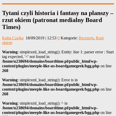
Tytani czyli historia i fantasy na planszy –
rzut okiem (patronat medialny Board
Times)
Kuba Czajka
18/09/2019 | 12:53
0
Kategorie:
Recenzje
,
Rzut
okiem
Warning
: simplexml_load_string(): Entity: line 1: parser error : Start
tag expected, '<' not found in
/home/u238694/domains/boardtime.pl/public_html/wp-
content/plugins/meeple-like-us-boardgamegeek/bgg.php
on line
268
Warning
: simplexml_load_string(): Error is in
/home/u238694/domains/boardtime.pl/public_html/wp-
content/plugins/meeple-like-us-boardgamegeek/bgg.php
on line
268
Warning
: simplexml_load_string(): ^ in
/home/u238694/domains/boardtime.pl/public_html/wp-
content/plugins/meeple-like-us-boardgamegeek/bgg.php
on line