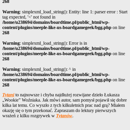
268
Warning
: simplexml_load_string(): Entity: line 1: parser error : Start
tag expected, '<' not found in
/home/u238694/domains/boardtime.pl/public_html/wp-
content/plugins/meeple-like-us-boardgamegeek/bgg.php
on line
268
Warning
: simplexml_load_string(): Error is in
/home/u238694/domains/boardtime.pl/public_html/wp-
content/plugins/meeple-like-us-boardgamegeek/bgg.php
on line
268
Warning
: simplexml_load_string(): ^ in
/home/u238694/domains/boardtime.pl/public_html/wp-
content/plugins/meeple-like-us-boardgamegeek/bgg.php
on line
268
Tytani
to najnowsze i chyba najdłużej rozwijane dzieło Łukasza
„Wookie” Woźniaka. Jak mówi autor, sam pomysł pojawił się dobre
kilka lat temu. Co wyszło z tych kilkuletnich prac nad grą? Miałem
okazję się o tym przekonać. Zapraszam do lektury pierwszych
wrażeń z kilku rozgrywek w
Tytanów
.