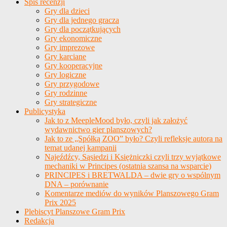
Spis recenzji
Gry dla dzieci
Gry dla jednego gracza
Gry dla początkujących
Gry ekonomiczne
Gry imprezowe
Gry karciane
Gry kooperacyjne
Gry logiczne
Gry przygodowe
Gry rodzinne
Gry strategiczne
Publicystyka
Jak to z MeepleMood było, czyli jak założyć
wydawnictwo gier planszowych?
Jak to ze „Spółką ZOO” było? Czyli refleksje autora na
temat udanej kampanii
Najeźdźcy, Sąsiedzi i Księżniczki czyli trzy wyjątkowe
mechaniki w Principes (ostatnia szansa na wsparcie)
PRINCIPES i BRETWALDA – dwie gry o wspólnym
DNA – porównanie
Komentarze mediów do wyników Planszowego Gram
Prix 2025
Plebiscyt Planszowe Gram Prix
Redakcja