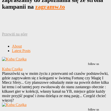
zapraszamy do zapoznania się ze strona
kampanii na
zagramw.to
Przewiń na górę
About
Latest Posts
follow us
Kuba Czajka
Planszówki są w moim życiu z przerwami od czasów podstawówki,
gdzie zagrywałem się z kolegami w świetną Fortunę czy Magię I
Miecz Sfery... Gry planszowe odnalazły mnie na powrót dobre kilka
lat temu i od tamtej pory ewoluowały do stanu zastanego obecnie :
kilkaset gier w kolekcji, własny kanał na YB, miejsce gdzie każdy
może przyjść pograć i żona dzieląca ze mną pasję... Czegóż chcieć
więcej?
follow us