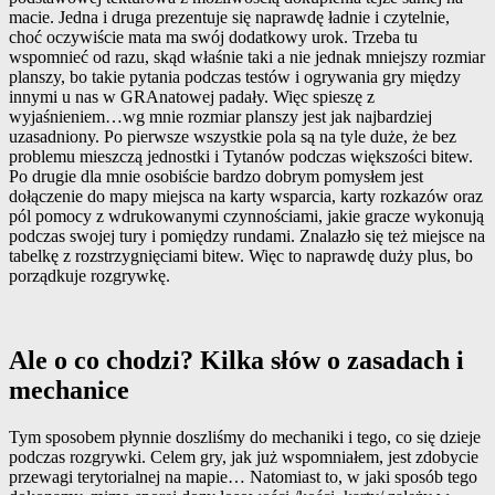
macie. Jedna i druga prezentuje się naprawdę ładnie i czytelnie,
choć oczywiście mata ma swój dodatkowy urok. Trzeba tu
wspomnieć od razu, skąd właśnie taki a nie jednak mniejszy rozmiar
planszy, bo takie pytania podczas testów i ogrywania gry między
innymi u nas w GRAnatowej padały. Więc spieszę z
wyjaśnieniem…wg mnie rozmiar planszy jest jak najbardziej
uzasadniony. Po pierwsze wszystkie pola są na tyle duże, że bez
problemu mieszczą jednostki i Tytanów podczas większości bitew.
Po drugie dla mnie osobiście bardzo dobrym pomysłem jest
dołączenie do mapy miejsca na karty wsparcia, karty rozkazów oraz
pól pomocy z wdrukowanymi czynnościami, jakie gracze wykonują
podczas swojej tury i pomiędzy rundami. Znalazło się też miejsce na
tabelkę z rozstrzygnięciami bitew. Więc to naprawdę duży plus, bo
porządkuje rozgrywkę.
Ale o co chodzi? Kilka słów o zasadach i
mechanice
Tym sposobem płynnie doszliśmy do mechaniki i tego, co się dzieje
podczas rozgrywki. Celem gry, jak już wspomniałem, jest zdobycie
przewagi terytorialnej na mapie… Natomiast to, w jaki sposób tego