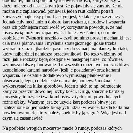
dokonamy, mimo sporej dozy losowości /kości, karty/ zależy w
dużej mierze od nas. Jasnym jest, że pojawiały się zarzuty, że nie
można nic zaplanować, ponieważ jeden rzut kośćmi potrafi
zniweczyć najlepszy plan. I jasnym jest, że tak się może zdarzyć.
Jednak cały mechanizm doboru kart rozkazu, narodów i wsparcia
oraz ich późniejsza możliwość wykorzystania powoduje, że nad
losowością możemy zapanować. I to jest właśnie to, co mnie
osobiście w
Tytanach
urzekło – czyli pomimo prostej mechaniki jest
cała masa planowania i myślenia strategicznego, gdzie trzeba
wybrać rozkaz najbardziej pasujący do sytuacji na planszy lub taki,
który najbardziej namiesza przeciwnikowi. Do tego widzimy od
razu, jakie rozkazy będą dostępne w następnej turze, co również
wymusza dalsze planowanie. To wszystko może być podczas bitwy
uzupełnione kartami narodów (jeśli je posiadamy) oraz kartami
wsparcia. Te ostatnie dodatkowo wymuszają planowanie i
obserwację tego, co dzieje się na mapie, ponieważ można je
wykorzystać na kilka sposobów. Jeden z nich to np. odrzucenie
karty za przerzut dowolnej liczby kości. Drugi, znacznie bardziej
korzystny, to użycie tzw. kombosów z tych kart, powodujących
różne efekty. Ważnym jest, że użycie kart podczas bitwy jest
uzależnione od jednostek biorących udział w walce, każda karta ma
bowiem warunek, który należy spełnić by ją zagrać. Więc jest nad
czym się zastanawiać.
Na podbicie wrogich mocarstw macie 3 rundy, podczas których