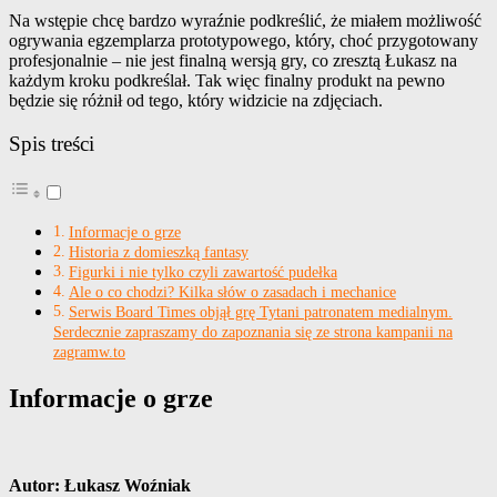
Na wstępie chcę bardzo wyraźnie podkreślić, że miałem możliwość
ogrywania egzemplarza prototypowego, który, choć przygotowany
profesjonalnie – nie jest finalną wersją gry, co zresztą Łukasz na
każdym kroku podkreślał. Tak więc finalny produkt na pewno
będzie się różnił od tego, który widzicie na zdjęciach.
Spis treści
Informacje o grze
Historia z domieszką fantasy
Figurki i nie tylko czyli zawartość pudełka
Ale o co chodzi? Kilka słów o zasadach i mechanice
Serwis Board Times objął grę Tytani patronatem medialnym.
Serdecznie zapraszamy do zapoznania się ze strona kampanii na
zagramw.to
Informacje o grze
Autor: Łukasz Woźniak