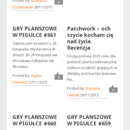
Posted by:
Grzegorz
0
Szczepanski
28/11/2015
GRY PLANSZOWE
Patchwork – och
W PIGUŁCE #661
szycie kocham cię
nad życie.
Zapraszam na wieści z 26
Recenzja
listopada. Wydarzenia W
dniach 28-29 listopada we
Druga połowa 2015 roku dla
Wrocławiu odbędzie się
polskich planszówkowiczów,
Wrocław...
zwłaszcza takich grających w
dwójkę, jest bardzo łaskawa.
Posted by:
Agata
0
Na...
Freindorf
27/11/2015
Posted by:
Krystyna
0
Owsiak
26/11/2015
GRY PLANSZOWE
GRY PLANSZOWE
W PIGUŁCE #660
W PIGUŁCE #659