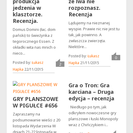
produkcja
że lwa nie
jedzenia w
rozpoznasz.
klasztorze.
Recenzja
Recenzja.
Lądujemy na nieznanej
wyspie. Prawie nic nie jest tu
Domus Domini (łac. dom
tak, jak powinno. A
pański) to świeżynka z
zwłaszcza zwierzęta.
tegorocznego Essen. Z
Niektóre...
okładki wita nas mnich o
nieco...
Posted by:
Łukasz
0
Posted by:
Łukasz
Hapka
21/11/2015
2
Hapka
22/11/2015
Gra o Tron: Gra
karciana – Druga
edycja – recenzja
GRY PLANSZOWE
W PIGUŁCE #656
Niedługo po tym, jak
odkryłem nowoczesne gry
Zapraszamy na
planszowe i łuski Monopoly
podsumowanie wieści z 20
wraz z Chińczykiem i...
listopada Wydarzenia W
dniach 21-22 listopada w