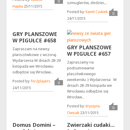
0
szmuglerów, złodziei,...
Hapka
25/11/2015
Posted by:
Kamil Czubek
0
24/11/2015
GRY PLANSZOWE
W PIGUŁCE #658
GRY PLANSZOWE
Zapraszam na newsy
W PIGUŁCE #657
planszówkowe z wczoraj.
Wydarzenia W dniach 28-29
Zapraszamy na
listopada we Wrocławiu
podsumowanie
odbędzie się Wrocław...
plaszówkowego
weekendu :) Wydarzenia W
Posted by:
for2players
0
dniach 28-29 listopada we
24/11/2015
Wrocławiu odbędzie się
Wrocław...
Posted by:
Krystyna
0
Owsiak
23/11/2015
Domus Domini –
Zwierzaki cudaki…