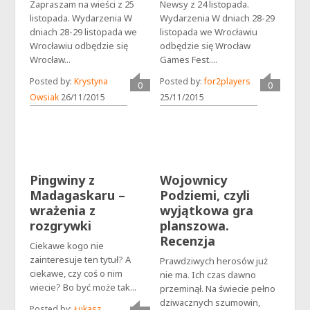
Zapraszam na wieści z 25
Newsy z 24 listopada.
listopada. Wydarzenia W
Wydarzenia W dniach 28-29
dniach 28-29 listopada we
listopada we Wrocławiu
Wrocławiu odbędzie się
odbędzie się Wrocław
Wrocław...
Games Fest....
Posted by:
Krystyna
Posted by:
for2players
0
0
Owsiak
26/11/2015
25/11/2015
Pingwiny z
Wojownicy
Madagaskaru –
Podziemi, czyli
wrażenia z
wyjątkowa gra
rozgrywki
planszowa.
Recenzja
Ciekawe kogo nie
zainteresuje ten tytuł? A
Prawdziwych herosów już
ciekawe, czy coś o nim
nie ma. Ich czas dawno
wiecie? Bo być może tak...
przeminął. Na świecie pełno
dziwacznych szumowin,
Posted by:
Łukasz