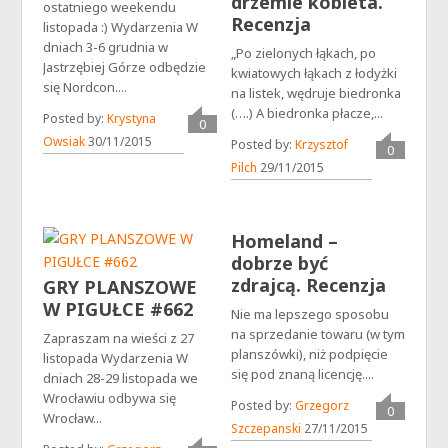
drzemie kobieta.
ostatniego weekendu
Recenzja
listopada :) Wydarzenia W
dniach 3-6 grudnia w
„Po zielonych łąkach, po
Jastrzębiej Górze odbędzie
kwiatowych łąkach z łodyżki
się Nordcon....
na listek, wędruje biedronka
(….) A biedronka płacze,...
Posted by:
Krystyna
0
Owsiak
30/11/2015
Posted by:
Krzysztof
0
Pilch
29/11/2015
Homeland –
dobrze być
zdrajcą. Recenzja
GRY PLANSZOWE
W PIGUŁCE #662
Nie ma lepszego sposobu
na sprzedanie towaru (w tym
Zapraszam na wieści z 27
planszówki), niż podpięcie
listopada Wydarzenia W
się pod znaną licencję....
dniach 28-29 listopada we
Wrocławiu odbywa się
Posted by:
Grzegorz
0
Wrocław...
Szczepanski
27/11/2015