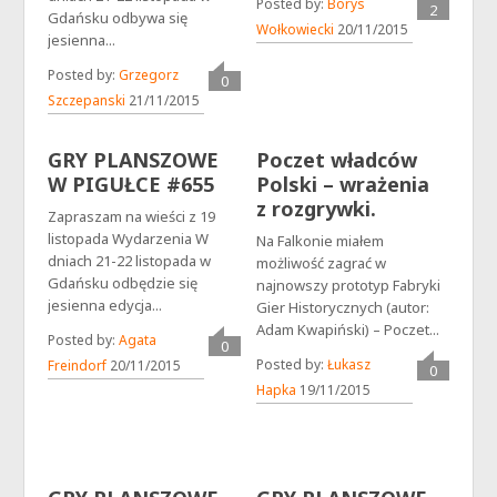
Posted by:
Borys
2
Gdańsku odbywa się
Wołkowiecki
20/11/2015
jesienna...
Posted by:
Grzegorz
0
Szczepanski
21/11/2015
GRY PLANSZOWE
Poczet władców
W PIGUŁCE #655
Polski – wrażenia
z rozgrywki.
Zapraszam na wieści z 19
listopada Wydarzenia W
Na Falkonie miałem
dniach 21-22 listopada w
możliwość zagrać w
Gdańsku odbędzie się
najnowszy prototyp Fabryki
jesienna edycja...
Gier Historycznych (autor:
Adam Kwapiński) – Poczet...
Posted by:
Agata
0
Posted by:
Łukasz
Freindorf
20/11/2015
0
Hapka
19/11/2015