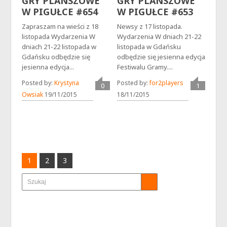
GRY PLANSZOWE
GRY PLANSZOWE
W PIGUŁCE #654
W PIGUŁCE #653
Zapraszam na wieści z 18
Newsy z 17 listopada.
listopada Wydarzenia W
Wydarzenia W dniach 21-22
dniach 21-22 listopada w
listopada w Gdańsku
Gdańsku odbędzie się
odbędzie się jesienna edycja
jesienna edycja...
Festiwalu Gramy....
Posted by:
Krystyna
Posted by:
for2players
0
1
Owsiak
19/11/2015
18/11/2015
1
2
3