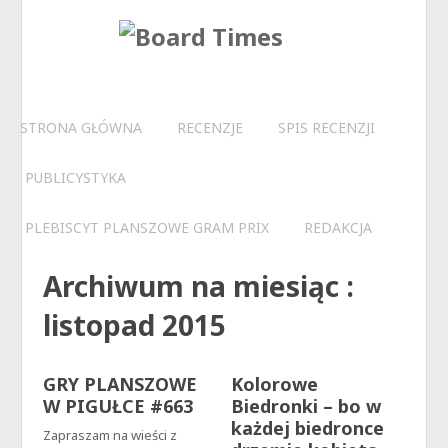
STRONA GŁÓWNA
RECENZJE
SPIS RECENZJI
PUBLICYSTYKA
PLEBISCYT PLANSZOWE GRAM PRIX
REDAKCJA
Archiwum na miesiąc :
listopad 2015
GRY PLANSZOWE
Kolorowe
W PIGUŁCE #663
Biedronki – bo w
każdej biedronce
Zapraszam na wieści z