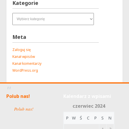
Kategorie
Kategorie
Meta
Zaloguj się
Kanał wpisów
Kanał komentarzy
WordPress.org
Polub nas!
Kalendarz z wpisami
czerwiec 2024
Polub nas!
P
W
Ś
C
P
S
N