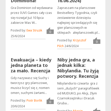
Dominiona!
16.06.2024)
Gra Dominion od wydawana
Zapraszam na planszowe
przez IUVI Games cały czas
Bestsellery Tygodnia, czyli
się rozwija! Już 10 lipca
zestawienie dziesięciu
zabierze Was W...
najlepiej sprzedających się
gier planszowych w
Posted by:
Ewa Struzik
0
sklepach aleplanszowki.pl...
25/6/2024
Posted by:
Krzysztof
0
Pilch
24/6/2024
Ewakuacja – kiedy
Niby jedna gra, a
jedna planeta to
jednak kilka:
za mało. Recenzja
Nibylandia. Tu żyją
potwory. Recenzja
Gdy nazywasz się Suchy i
tworzysz gry planszowe,
Nibylandia to czwarta gra z
musisz liczyć się z, nomen
serii „dużych” paragrafówek
omen, suchymi żartami...
od MUDUKO, po Alicji, Złym
Czarnoksiężniku i Draculi.
Posted by:
Piotr Borlik
0
Gruba...
20/6/2024
Posted by:
Marcin