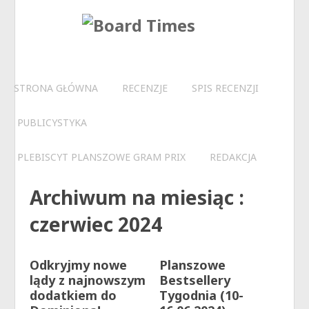
STRONA GŁÓWNA
RECENZJE
SPIS RECENZJI
PUBLICYSTYKA
PLEBISCYT PLANSZOWE GRAM PRIX
REDAKCJA
Archiwum na miesiąc :
czerwiec 2024
Odkryjmy nowe
Planszowe
lądy z najnowszym
Bestsellery
dodatkiem do
Tygodnia (10-