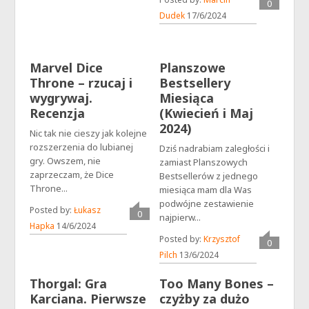
0
Dudek
17/6/2024
Marvel Dice
Planszowe
Throne – rzucaj i
Bestsellery
wygrywaj.
Miesiąca
Recenzja
(Kwiecień i Maj
2024)
Nic tak nie cieszy jak kolejne
rozszerzenia do lubianej
Dziś nadrabiam zaległości i
gry. Owszem, nie
zamiast Planszowych
zaprzeczam, że Dice
Bestsellerów z jednego
Throne...
miesiąca mam dla Was
podwójne zestawienie
Posted by:
Łukasz
0
najpierw...
Hapka
14/6/2024
Posted by:
Krzysztof
0
Pilch
13/6/2024
Thorgal: Gra
Too Many Bones –
Karciana. Pierwsze
czyżby za dużo