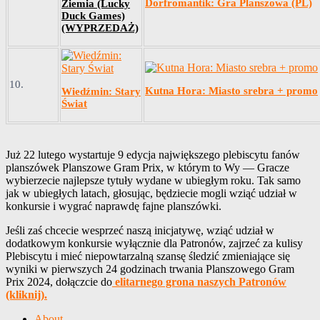
Dorfromantik: Gra Planszowa (PL)
Ziemia (Lucky
Duck Games)
(WYPRZEDAŻ)
10.
Kutna Hora: Miasto srebra + promo
Wiedźmin: Stary
Świat
Już 22 lutego wystartuje 9 edycja największego plebiscytu fanów
planszówek Planszowe Gram Prix, w którym to Wy — Gracze
wybierzecie najlepsze tytuły wydane w ubiegłym roku. Tak samo
jak w ubiegłych latach, głosując, będziecie mogli wziąć udział w
konkursie i wygrać naprawdę fajne planszówki.
Jeśli zaś chcecie wesprzeć naszą inicjatywę, wziąć udział w
dodatkowym konkursie wyłącznie dla Patronów, zajrzeć za kulisy
Plebiscytu i mieć niepowtarzalną szansę śledzić zmieniające się
wyniki w pierwszych 24 godzinach trwania Planszowego Gram
Prix 2024, dołączcie do
elitarnego grona naszych Patronów
(kliknij).
About