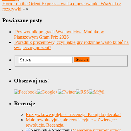
Horror on the Orient Express – walka o przetrwanie. Wrażenia z
rozgrywki
» »
Powiązane posty
Przewodnik po grach Wydawnictwa Muduko w
Planszowym Gram Prix 2026
Poradnik prezentowy, czyli jakie gry rodzinne warto kupić na
świąteczny prezent?
Obserwuj nas!
Recenzje
Rozrywkowe gołębie – recenzja. Pakuj do plecaka!
Mało rewolucyjnie, ale rewelacyjnie – Zwierzęce
rewolucje. Recenzja.
Menażeria przyrodniczych