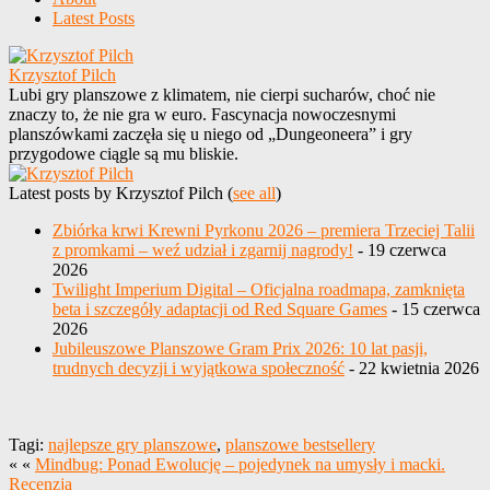
Latest Posts
Krzysztof Pilch
Lubi gry planszowe z klimatem, nie cierpi sucharów, choć nie
znaczy to, że nie gra w euro. Fascynacja nowoczesnymi
planszówkami zaczęła się u niego od „Dungeoneera” i gry
przygodowe ciągle są mu bliskie.
Latest posts by Krzysztof Pilch
(
see all
)
Zbiórka krwi Krewni Pyrkonu 2026 – premiera Trzeciej Talii
z promkami – weź udział i zgarnij nagrody!
- 19 czerwca
2026
Twilight Imperium Digital – Oficjalna roadmapa, zamknięta
beta i szczegóły adaptacji od Red Square Games
- 15 czerwca
2026
Jubileuszowe Planszowe Gram Prix 2026: 10 lat pasji,
trudnych decyzji i wyjątkowa społeczność
- 22 kwietnia 2026
Tagi:
najlepsze gry planszowe
,
planszowe bestsellery
« «
Mindbug: Ponad Ewolucję – pojedynek na umysły i macki.
Recenzja