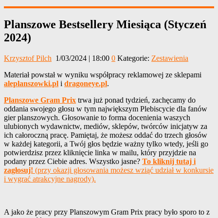
Planszowe Bestsellery Miesiąca (Styczeń
2024)
Krzysztof Pilch
1/03/2024 | 18:00
0
Kategorie:
Zestawienia
Materiał powstał w wyniku współpracy reklamowej ze sklepami
aleplanszowki.pl
i
dragoneye.pl
.
Planszowe Gram Prix
trwa już ponad tydzień, zachęcamy do
oddania swojego głosu w tym największym Plebiscycie dla fanów
gier planszowych. Głosowanie to forma docenienia waszych
ulubionych wydawnictw, mediów, sklepów, twórców inicjatyw za
ich całoroczną pracę. Pamiętaj, że możesz oddać do trzech głosów
w każdej kategorii, a Twój głos będzie ważny tylko wtedy, jeśli go
potwierdzisz przez kliknięcie linka w mailu, który przyjdzie na
podany przez Ciebie adres. Wszystko jasne?
To kliknij tutaj i
zagłosuj!
(przy okazji głosowania możesz wziąć udział w konkursie
i wygrać atrakcyjne nagrody).
A jako że pracy przy Planszowym Gram Prix pracy było sporo to z