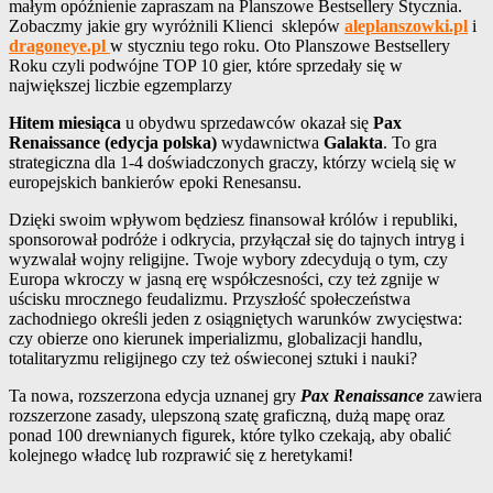
małym opóźnienie zapraszam na Planszowe Bestsellery Stycznia.
Zobaczmy jakie gry wyróżnili Klienci sklepów
aleplanszowki.pl
i
dragoneye.pl
w styczniu tego roku. Oto Planszowe Bestsellery
Roku czyli podwójne TOP 10 gier, które sprzedały się w
największej liczbie egzemplarzy
Hitem miesiąca
u obydwu sprzedawców okazał się
Pax
Renaissance (edycja polska)
wydawnictwa
Galakta
. To gra
strategiczna dla 1-4 doświadczonych graczy, którzy wcielą się w
europejskich bankierów epoki Renesansu.
Dzięki swoim wpływom będziesz finansował królów i republiki,
sponsorował podróże i odkrycia, przyłączał się do tajnych intryg i
wyzwalał wojny religijne. Twoje wybory zdecydują o tym, czy
Europa wkroczy w jasną erę współczesności, czy też zgnije w
uścisku mrocznego feudalizmu. Przyszłość społeczeństwa
zachodniego określi jeden z osiągniętych warunków zwycięstwa:
czy obierze ono kierunek imperializmu, globalizacji handlu,
totalitaryzmu religijnego czy też oświeconej sztuki i nauki?
Ta nowa, rozszerzona edycja uznanej gry
Pax Renaissance
zawiera
rozszerzone zasady, ulepszoną szatę graficzną, dużą mapę oraz
ponad 100 drewnianych figurek, które tylko czekają, aby obalić
kolejnego władcę lub rozprawić się z heretykami!