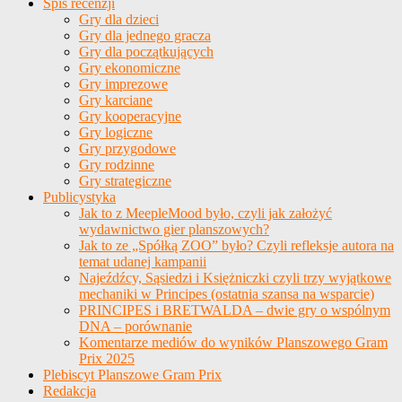
Spis recenzji
Gry dla dzieci
Gry dla jednego gracza
Gry dla początkujących
Gry ekonomiczne
Gry imprezowe
Gry karciane
Gry kooperacyjne
Gry logiczne
Gry przygodowe
Gry rodzinne
Gry strategiczne
Publicystyka
Jak to z MeepleMood było, czyli jak założyć
wydawnictwo gier planszowych?
Jak to ze „Spółką ZOO” było? Czyli refleksje autora na
temat udanej kampanii
Najeźdźcy, Sąsiedzi i Księżniczki czyli trzy wyjątkowe
mechaniki w Principes (ostatnia szansa na wsparcie)
PRINCIPES i BRETWALDA – dwie gry o wspólnym
DNA – porównanie
Komentarze mediów do wyników Planszowego Gram
Prix 2025
Plebiscyt Planszowe Gram Prix
Redakcja