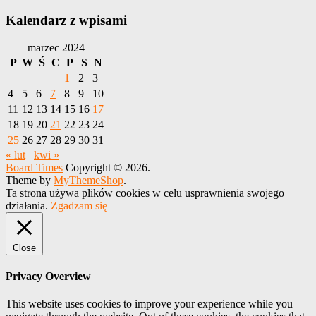
Kalendarz z wpisami
marzec 2024
P
W
Ś
C
P
S
N
1
2
3
4
5
6
7
8
9
10
11
12
13
14
15
16
17
18
19
20
21
22
23
24
25
26
27
28
29
30
31
« lut
kwi »
Board Times
Copyright © 2026.
Theme by
MyThemeShop
.
Ta strona używa plików cookies w celu usprawnienia swojego
działania.
Zgadzam się
Close
Privacy Overview
This website uses cookies to improve your experience while you