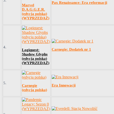
3.
Pax Renaissance: Era reformacji
Marvel
D.A.G.G.E.R.
(edycja polska)
(WYPRZEDAŻ)
4.
Carnegie: Dodatek nr 1
Logiquest:
Shadow Glyphs
(edycja polska)
(WYPRZEDAŻ)
5.
Era Innowacji
Carnegie
(edycja polska)