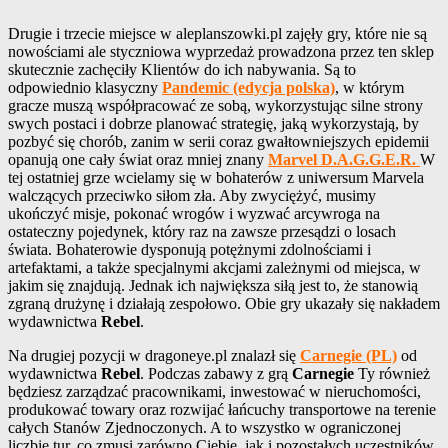
Drugie i trzecie miejsce w aleplanszowki.pl zajęły gry, które nie są
nowościami ale styczniowa wyprzedaż prowadzona przez ten sklep
skutecznie zachęciły Klientów do ich nabywania. Są to
odpowiednio klasyczny
Pandemic (edycja polska)
, w którym
gracze muszą współpracować ze sobą, wykorzystując silne strony
swych postaci i dobrze planować strategię, jaką wykorzystają, by
pozbyć się chorób, zanim w serii coraz gwałtowniejszych epidemii
opanują one cały świat oraz mniej znany
Marvel D.A.G.G.E.R.
W
tej ostatniej grze wcielamy się w bohaterów z uniwersum Marvela
walczących przeciwko siłom zła. Aby zwyciężyć, musimy
ukończyć misje, pokonać wrogów i wyzwać arcywroga na
ostateczny pojedynek, który raz na zawsze przesądzi o losach
świata. Bohaterowie dysponują potężnymi zdolnościami i
artefaktami, a także specjalnymi akcjami zależnymi od miejsca, w
jakim się znajdują. Jednak ich największa siłą jest to, że stanowią
zgraną drużynę i działają zespołowo. Obie gry ukazały się nakładem
wydawnictwa
Rebel
.
Na drugiej pozycji w dragoneye.pl znalazł się
Carnegie (PL)
od
wydawnictwa
Rebel
. Podczas zabawy z grą
Carnegie
Ty również
będziesz zarządzać pracownikami, inwestować w nieruchomości,
produkować towary oraz rozwijać łańcuchy transportowe na terenie
całych Stanów Zjednoczonych. A to wszystko w ograniczonej
liczbie tur, co zmusi zarówno Ciebie, jak i pozostałych uczestników,