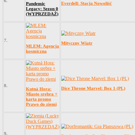
6.
Everdell: Stacja Nowoliść
Pandemic
Legacy: Sezon 0
(WYPRZEDAŻ)
7.
Mityczny Wiatr
MLEM: Agencja
kosmiczna
8.
Dice Throne Marvel: Box 1 (PL)
Kutná Hora:
Miasto srebra +
karta promo
Prawo do ziemi
9.