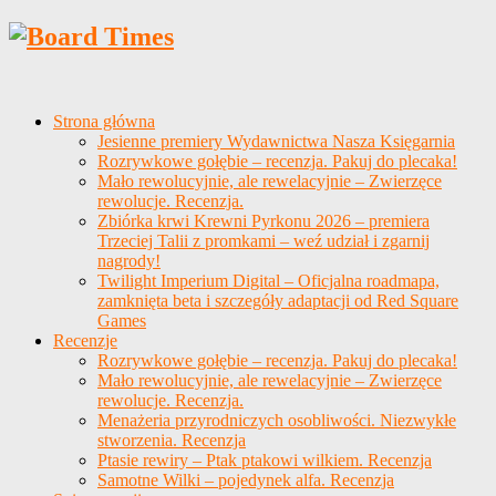
Strona główna
Jesienne premiery Wydawnictwa Nasza Księgarnia
Rozrywkowe gołębie – recenzja. Pakuj do plecaka!
Mało rewolucyjnie, ale rewelacyjnie – Zwierzęce
rewolucje. Recenzja.
Zbiórka krwi Krewni Pyrkonu 2026 – premiera
Trzeciej Talii z promkami – weź udział i zgarnij
nagrody!
Twilight Imperium Digital – Oficjalna roadmapa,
zamknięta beta i szczegóły adaptacji od Red Square
Games
Recenzje
Rozrywkowe gołębie – recenzja. Pakuj do plecaka!
Mało rewolucyjnie, ale rewelacyjnie – Zwierzęce
rewolucje. Recenzja.
Menażeria przyrodniczych osobliwości. Niezwykłe
stworzenia. Recenzja
Ptasie rewiry – Ptak ptakowi wilkiem. Recenzja
Samotne Wilki – pojedynek alfa. Recenzja