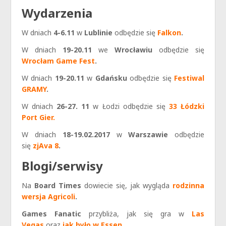
Wydarzenia
W dniach
4-6.11
w
Lublinie
odbędzie się
Falkon
.
W dniach
19-20.11
we
Wrocławiu
odbędzie się
Wrocłam Game Fest
.
W dniach
19-20.11
w
Gdańsku
odbędzie się
Festiwal
GRAMY
.
W dniach
26-27. 11
w Łodzi odbędzie się
33 Łódzki
Port Gier.
W dniach
18-19.02.2017
w
Warszawie
odbędzie
się
zjAva 8
.
Blogi/serwisy
Na
Board Times
dowiecie się, jak wygląda
rodzinna
wersja Agricoli
.
Games Fanatic
przybliża, jak się gra w
Las
Vegas
oraz
jak było w Essen
.