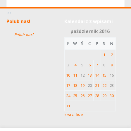
Polub nas!
Kalendarz z wpisami
październik 2016
Polub nas!
P
W
Ś
C
P
S
N
1
2
3
4
5
6
7
8
9
10
11
12
13
14
15
16
17
18
19
20
21
22
23
24
25
26
27
28
29
30
31
« wrz
lis »