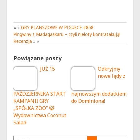
« «
GRY PLANSZOWE W PIGUŁCE #858
Pingwiny z Madagaskaru – czyli nieloty kontratakują!
Recenzja
» »
Powiązane posty
JUŻ 15
Odkryjmy
nowe lądy z
PAŹDZIERNIKA START
najnowszym dodatkiem
KAMPANII GRY
do Dominiona!
„SPÓŁKA ZOO” 😺
Wydawnictwa Coconut
Salad