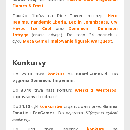
Flames & Frost
.
Duuużo filmów na
Dice Tower
: recenzje
Hero
Realms
,
Pandemic Iberia
,
Lex in Lemniscate
,
Cry
Havoc
,
Ice Cool
oraz
Dominion
i
Dominion
Intryga
(drugie edycje).
Do tego 34 odcinek z
cyklu
Meta Game
i
malowanie figurek WarQuest
.
Konkursy
Do
25.10
trwa
konkurs
na
BoardGameGirl.
Do
wygrania
Dominion: Imperium.
Do
30.10
trwa nasz konkurs
Wieści z Westeros
,
zapraszamy do udziału!
Do
31.10
cykl
konkursów
organizowany przez
Games
Fanatic
i
FoxGames.
Do wygrania
NIQczemni szaleni
naukowcy.
Do
3.11
trwa jesienny
konkurs
na