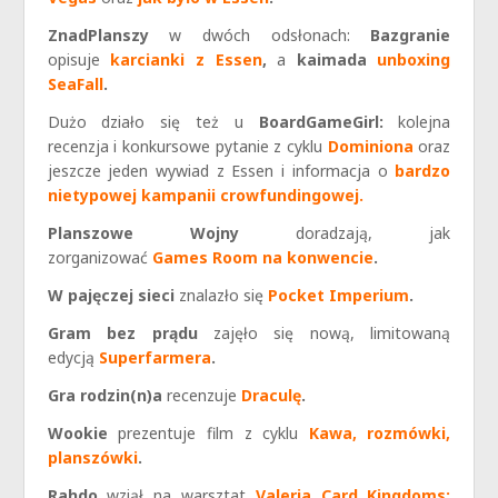
ZnadPlanszy
w dwóch odsłonach:
Bazgranie
opisuje
karcianki z Essen
,
a
kaimada
unboxing
SeaFall
.
Dużo działo się też u
BoardGameGirl:
kolejna
recenzja i konkursowe pytanie z cyklu
Dominiona
oraz
jeszcze jeden wywiad z Essen i informacja o
bardzo
nietypowej kampanii crowfundingowej.
Planszowe Wojny
doradzają, jak
zorganizować
Games Room na konwencie
.
W pajęczej sieci
znalazło się
Pocket Imperium
.
Gram bez prądu
zajęło się nową, limitowaną
edycją
Superfarmera
.
Gra rodzin(n)a
recenzuje
Draculę
.
Wookie
prezentuje film z cyklu
Kawa, rozmówki,
planszówki
.
Rahdo
wziął na warsztat
Valeria Card Kingdoms: