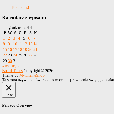
Polub nas!
Kalendarz z wpisami
grudzień 2014
P
W
Ś
C
P
S
N
1
2
3
4
5
6
7
8
9
10
11
12
13
14
15
16
17
18
19
20
21
22
23
24
25
26
27
28
29
30
31
« lis
sty »
Board Times
Copyright © 2026.
Theme by
MyThemeShop
.
Ta strona używa plików cookies w celu usprawnienia swojego działa
Close
Privacy Overview