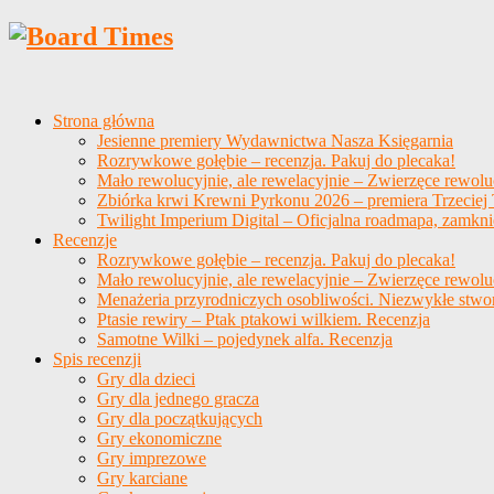
Strona główna
Jesienne premiery Wydawnictwa Nasza Księgarnia
Rozrywkowe gołębie – recenzja. Pakuj do plecaka!
Mało rewolucyjnie, ale rewelacyjnie – Zwierzęce rewolu
Zbiórka krwi Krewni Pyrkonu 2026 – premiera Trzeciej T
Twilight Imperium Digital – Oficjalna roadmapa, zamkni
Recenzje
Rozrywkowe gołębie – recenzja. Pakuj do plecaka!
Mało rewolucyjnie, ale rewelacyjnie – Zwierzęce rewolu
Menażeria przyrodniczych osobliwości. Niezwykłe stwo
Ptasie rewiry – Ptak ptakowi wilkiem. Recenzja
Samotne Wilki – pojedynek alfa. Recenzja
Spis recenzji
Gry dla dzieci
Gry dla jednego gracza
Gry dla początkujących
Gry ekonomiczne
Gry imprezowe
Gry karciane