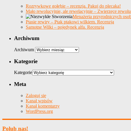
Rozrywkowe gołębie – recenzja. Pakuj do plecaka!
Mało rewolucyjnie, ale rewelacyjnie – Zwierzęce rewolu
Menażeria przyrodniczych osob
Ptasie rewiry – Ptak ptakowi wilkiem. Recenzja
Samotne Wilki – pojedynek alfa. Recenzja
Archiwum
Archiwum
Kategorie
Kategorie
Meta
Zaloguj się
Kanał wpisów
Kanał komentarzy
WordPress.org
Polub nas!