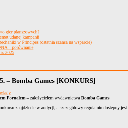
two gier planszowych?
temat udanej kampanii
echaniki w Principes (ostatnia szansa na wsparcie)
NA – porównanie
ix 2025
ek 5. – Bomba Games [KONKURS]
wiady
em Fornalem
– założycielem wydawnictwa
Bomba Games
.
kursu znajdziecie w audycji, a szczegółowy regulamin dostępny jest 