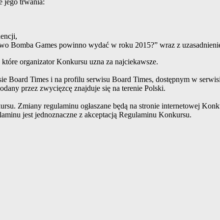
 jego trwania:
encji,
two Bomba Games powinno wydać w roku 2015?” wraz z uzasadnieni
 które organizator Konkursu uzna za najciekawsze.
sie Board Times i na profilu serwisu Board Times, dostępnym w serwis
odany przez zwycięzcę znajduje się na terenie Polski.
rsu. Zmiany regulaminu ogłaszane będą na stronie internetowej Konk
laminu jest jednoznaczne z akceptacją Regulaminu Konkursu.