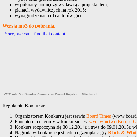
współpracy pomiędzy wydawcą a projektantem;
planach wydawniczych na rok 2015;
wynagrodzeniach dla autorów gier.
Wersja mp3 do pobrania.
WTC odc.5 – Bomba Games
by
Paweł Kajak
on
Mixcloud
Regulamin Konkursu:
Organizatorem Konkursu jest serwis
Board Times
(www.boardt
Fundatorem nagrody w konkursie jest
wydawnictwo Bomba Gam
Konkurs rozpoczyna się 30.12.2014r. i trwa do 09.01.2015r. wł
Nagrodą w konkursie jest jeden egzemplarz gry
Black & Whit