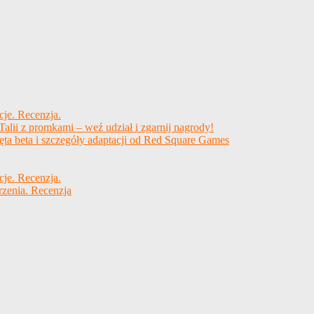
cje. Recenzja.
alii z promkami – weź udział i zgarnij nagrody!
ęta beta i szczegóły adaptacji od Red Square Games
cje. Recenzja.
rzenia. Recenzja