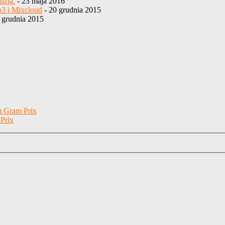
nzja.
- 23 maja 2016
p3 i Mixcloud
- 20 grudnia 2015
 grudnia 2015
m Gram Prix
Prix