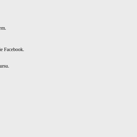
em.
ie Facebook.
ursu.