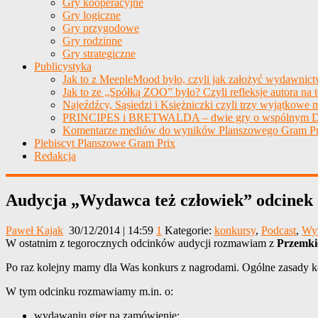
Gry kooperacyjne
Gry logiczne
Gry przygodowe
Gry rodzinne
Gry strategiczne
Publicystyka
Jak to z MeepleMood było, czyli jak założyć wydawnic
Jak to ze „Spółką ZOO” było? Czyli refleksje autora na 
Najeźdźcy, Sąsiedzi i Księżniczki czyli trzy wyjątkowe m
PRINCIPES i BRETWALDA – dwie gry o wspólnym D
Komentarze mediów do wyników Planszowego Gram Pr
Plebiscyt Planszowe Gram Prix
Redakcja
Audycja „Wydawca też człowiek” odcin
Paweł Kajak
30/12/2014 | 14:59
1
Kategorie:
konkursy
,
Podcast
,
Wy
W ostatnim z tegorocznych odcinków audycji rozmawiam z
Przemki
Po raz kolejny mamy dla Was konkurs z nagrodami. Ogólne zasady kon
W tym odcinku rozmawiamy m.in. o:
wydawaniu gier na zamówienie;