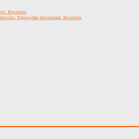
cje. Recenzja.
liwości. Niezwykłe stworzenia. Recenzja