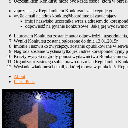
Uczestnikiem Konkursu może być każda osoba, która w okresie
zapozna się z Regulaminem Konkursu i zaakceptuje go;
wyśle email na adres konkurs@boardtime.pl zawierający:
imię i nazwisko uczestnika wraz z adresem do korespond
odpowiedź na pytanie konkursowe „Jaką grę wydawnic
Laureatem Konkursu zostanie autor odpowiedzi i uzasadnienia,
Wyniki Konkursu zostaną ogłoszone do dnia 13.01.2015r.
Imionie i nazwisko zwycięzcy, zostanie opublikowane w serwi
Nagroda zostanie wysłana tylko jeśli adres korespondencyjny p
Koszty wysyłki nagrody ponosi wydawnictwo Bomba Games.
Organizator zastrzega sobie prawo do zmian Regulaminu Konku
Wysłanie wiadomości email, o której mowa w punkcie 5. Regu
About
Latest Posts