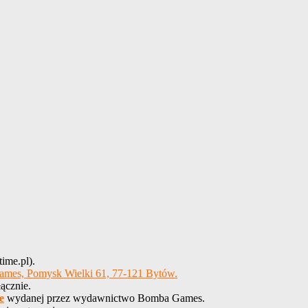
ime.pl).
es, Pomysk Wielki 61, 77-121 Bytów.
ącznie.
e
wydanej przez wydawnictwo Bomba Games.