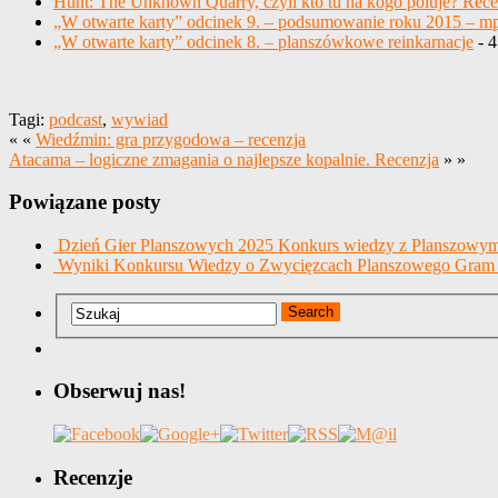
Hunt: The Unknown Quarry, czyli kto tu na kogo poluje? Rece
„W otwarte karty” odcinek 9. – podsumowanie roku 2015 – m
„W otwarte karty” odcinek 8. – planszówkowe reinkarnacje
- 4
Tagi:
podcast
,
wywiad
« «
Wiedźmin: gra przygodowa – recenzja
Atacama – logiczne zmagania o najlepsze kopalnie. Recenzja
» »
Powiązane posty
Dzień Gier Planszowych 2025 Konkurs wiedzy z Planszowy
Wyniki Konkursu Wiedzy o Zwycięzcach Planszowego Gram 
Obserwuj nas!
Recenzje