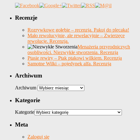
Recenzje
Rozrywkowe gołębie – recenzja. Pakuj do plecaka!
Mało rewolucyjnie, ale rewelacyjnie – Zwierzęce
rewolucje. Recenzja.
Menażeria przyrodniczych
osobliwości. Niezwykłe stworzenia. Recenzja
Ptasie rewiry – Ptak ptakowi wilkiem. Recenzja
Samotne Wilki – pojedynek alfa. Recenzja
Archiwum
Archiwum
Kategorie
Kategorie
Meta
Zaloguj się