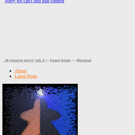
„W otwarte karty” odc.3
by
Paweł Kajak
on
Mixcloud
About
Latest Posts