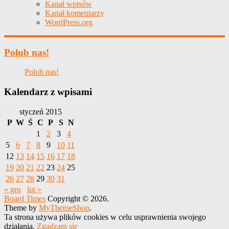
Kanał wpisów
Kanał komentarzy
WordPress.org
Polub nas!
Polub nas!
Kalendarz z wpisami
styczeń 2015
P
W
Ś
C
P
S
N
1
2
3
4
5
6
7
8
9
10
11
12
13
14
15
16
17
18
19
20
21
22
23
24
25
26
27
28
29
30
31
« gru
lut »
Board Times
Copyright © 2026.
Theme by
MyThemeShop
.
Ta strona używa plików cookies w celu usprawnienia swojego
działania.
Zgadzam się