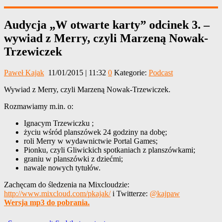
Audycja „W otwarte karty” odcinek 3. –
wywiad z Merry, czyli Marzeną Nowak-
Trzewiczek
Paweł Kajak
11/01/2015 | 11:32
0
Kategorie:
Podcast
Wywiad z Merry, czyli Marzeną Nowak-Trzewiczek.
Rozmawiamy m.in. o:
Ignacym Trzewiczku
;
życiu wśród planszówek 24 godziny na dobę;
roli Merry w wydawnictwie Portal Games;
Pionku, czyli Gliwickich spotkaniach z planszówkami;
graniu w planszówki z dziećmi;
nawale nowych tytułów.
Zachęcam do śledzenia na Mixcloudzie:
http://www.mixcloud.com/pkajak/
i Twitterze:
@kajpaw
Wersja mp3 do pobrania.