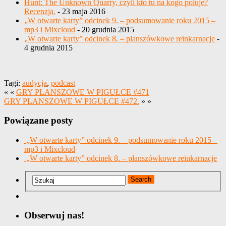
Hunt: The Unknown Quarry, czyli kto tu na kogo poluje?
Recenzja.
- 23 maja 2016
„W otwarte karty” odcinek 9. – podsumowanie roku 2015 –
mp3 i Mixcloud
- 20 grudnia 2015
„W otwarte karty” odcinek 8. – planszówkowe reinkarnacje
-
4 grudnia 2015
Tagi:
audycja
,
podcast
« «
GRY PLANSZOWE W PIGUŁCE #471
GRY PLANSZOWE W PIGUŁCE #472.
» »
Powiązane posty
„W otwarte karty” odcinek 9. – podsumowanie roku 2015 –
mp3 i Mixcloud
„W otwarte karty” odcinek 8. – planszówkowe reinkarnacje
Obserwuj nas!