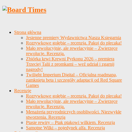
Strona główna
Jesienne premiery Wydawnictwa Nasza Księgarnia
Rozrywkowe gołębie – recenzja. Pakuj do plecaka!
Mało rewolucyjnie, ale rewelacyjnie – Zwierzęce
rewolucje. Recenzja.
Zbiórka krwi Krewni Pyrkonu 2026 – premiera
Trzeciej Talii z promkami – weź udział i zgarnij
nagrody!
Twilight Imperium Digital – Oficjalna roadmapa,
zamknięta beta i szczegóły adaptacji od Red Square
Games
Recenzje
Rozrywkowe gołębie – recenzja. Pakuj do plecaka!
Mało rewolucyjnie, ale rewelacyjnie – Zwierzęce
rewolucje. Recenzja.
Menażeria przyrodniczych osobliwości. Niezwykłe
stworzenia. Recenzja
Ptasie rewiry – Ptak ptakowi wilkiem. Recenzja
Samotne Wilki – pojedynek alfa. Recenzja