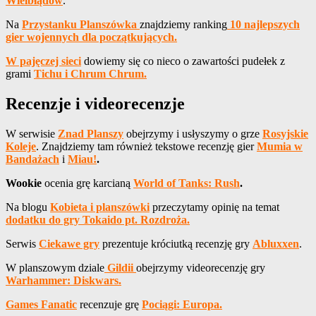
Wielbłądów
.
Na
Przystanku Planszówka
znajdziemy ranking
10 najlepszych
gier wojennych dla początkujących.
W pajęczej sieci
dowiemy się co nieco o zawartości pudełek z
grami
Tichu i Chrum Chrum.
Recenzje i videorecenzje
W serwisie
Znad Planszy
obejrzymy i usłyszymy o grze
Rosyjskie
Koleje
. Znajdziemy tam również tekstowe recenzję gier
Mumia w
Bandażach
i
Miau!
.
Wookie
ocenia grę karcianą
World of Tanks: Rush
.
Na blogu
Kobieta i planszówki
przeczytamy opinię na temat
dodatku do gry Tokaido pt. Rozdroża.
Serwis
Ciekawe gry
prezentuje króciutką recenzję gry
Abluxxen
.
W planszowym dziale
Gildii
obejrzymy videorecenzję gry
Warhammer: Diskwars.
Games Fanatic
recenzuje grę
Pociągi: Europa.