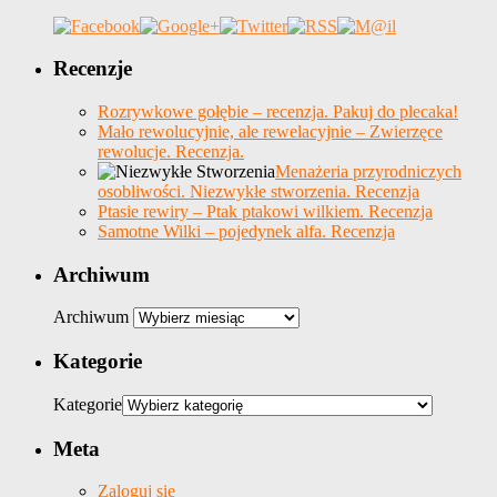
Recenzje
Rozrywkowe gołębie – recenzja. Pakuj do plecaka!
Mało rewolucyjnie, ale rewelacyjnie – Zwierzęce
rewolucje. Recenzja.
Menażeria przyrodniczych
osobliwości. Niezwykłe stworzenia. Recenzja
Ptasie rewiry – Ptak ptakowi wilkiem. Recenzja
Samotne Wilki – pojedynek alfa. Recenzja
Archiwum
Archiwum
Kategorie
Kategorie
Meta
Zaloguj się