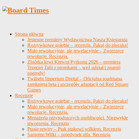
Strona główna
Jesienne premiery Wydawnictwa Nasza Księgarnia
Rozrywkowe gołębie – recenzja. Pakuj do plecaka!
Mało rewolucyjnie, ale rewelacyjnie – Zwierzęce
rewolucje. Recenzja.
Zbiórka krwi Krewni Pyrkonu 2026 – premiera
Trzeciej Talii z promkami – weź udział i zgarnij
nagrody!
Twilight Imperium Digital – Oficjalna roadmapa,
zamknięta beta i szczegóły adaptacji od Red Square
Games
Recenzje
Rozrywkowe gołębie – recenzja. Pakuj do plecaka!
Mało rewolucyjnie, ale rewelacyjnie – Zwierzęce
rewolucje. Recenzja.
Menażeria przyrodniczych osobliwości. Niezwykłe
stworzenia. Recenzja
Ptasie rewiry – Ptak ptakowi wilkiem. Recenzja
Samotne Wilki – pojedynek alfa. Recenzja