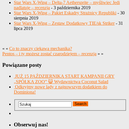
Star Wars X-Wing – Delta-7 Aethersprite – myśliwiec Jedi
nadlatuje – recenzja
- 3 października 2019
Star Wars X-Wing – Pakiet Eskadry Strażnicy Republiki
- 30
sierpnia 2019
Star Wars X-Wing – Zestaw Dodatkowy TIE/sk Striker
- 31
lipca 2019
« «
Co to znaczy ciekawa mechanika?
Pentos – i ty możesz zostać czarodziejem – recenzja
» »
Powiązane posty
JUŻ 15 PAŹDZIERNIKA START KAMPANII GRY
„SPÓŁKA ZOO” 😺 Wydawnictwa Coconut Salad
Odkryjmy nowe lądy z najnowszym dodatkiem do
Dominiona!
Obserwuj nas!