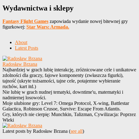
Wydawnictwa i sklepy
Fantasy Flight Games
zapowiada wydanie nowej bitewnej gry
figurkowej:
Star Wars: Armada.
About
Latest Posts
Radosław Brzana
Najbardziej w grach lubię interakcję, zróżnicowane cele i unikatowe
zdolności dla graczy, fajowe komponenty (zwłaszcza figurki),
tajność (ukryte tożsamości, tajne cele, potajemne wybieranie
ruchów, kart itd.)
Nie lubię w grach nudnej tematyki, downtime'u, matematyki i
nadmiernej losowości.
Moje ulubione gry: Level 7: Omega Protocol, X-wing, Battlestar
Galactica, Robinson Crusoe, Survive: Escape From Atlantis.
Gry, których nie cierpię: Munchkin, Talizman, Cywilizacja: Poprzez
Wieki
Latest posts by Radosław Brzana
(
see all
)