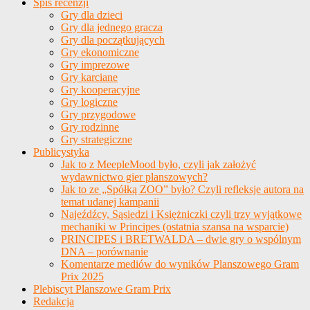
Spis recenzji
Gry dla dzieci
Gry dla jednego gracza
Gry dla początkujących
Gry ekonomiczne
Gry imprezowe
Gry karciane
Gry kooperacyjne
Gry logiczne
Gry przygodowe
Gry rodzinne
Gry strategiczne
Publicystyka
Jak to z MeepleMood było, czyli jak założyć
wydawnictwo gier planszowych?
Jak to ze „Spółką ZOO” było? Czyli refleksje autora na
temat udanej kampanii
Najeźdźcy, Sąsiedzi i Księżniczki czyli trzy wyjątkowe
mechaniki w Principes (ostatnia szansa na wsparcie)
PRINCIPES i BRETWALDA – dwie gry o wspólnym
DNA – porównanie
Komentarze mediów do wyników Planszowego Gram
Prix 2025
Plebiscyt Planszowe Gram Prix
Redakcja