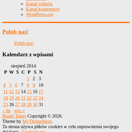
Kanał wpisów
Kanał komentarzy
WordPress.org
Polub nas!
Polub nas!
Kalendarz z wpisami
sierpień 2014
P
W
Ś
C
P
S
N
1
2
3
4
5
6
7
8
9
10
11
12
13
14
15
16
17
18
19
20
21
22
23
24
25
26
27
28
29
30
31
« lip
wrz »
Board Times
Copyright © 2026.
Theme by
MyThemeShop
.
Ta strona używa plików cookies w celu usprawnienia swojego
działania.
Zgadzam się