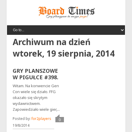
Archiwum na dzień
wtorek, 19 sierpnia, 2014
GRY PLANSZOWE
W PIGUŁCE #398.
Witam. Na konwencie Gen
Con wiele się działo. FFG
okazało się skrytym
wydawnictwem.
Zapowiedziało wiele gier,...
Posted by:
for2players
0
komentarzy
19/8/2014