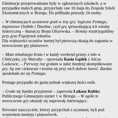
Eliminacje przeprowadzane były w zgłoszonych szkołach, a w
przypadku małych grup, przyjechały one 16 maja do Zespołu Szkół
Ekonomicznych w Brzegu. Do półfinału przeszły 24 osoby.
–
W eliminacjach uczniowie grali w trzy gry: logiczne Pentago,
imprezowe Dobble i Timeline, czyli grę sprawdzającą ich wiedzę
historyczną
– tłumaczy Beata Olszewska. –
Remisy rozstrzygaliśmy
przy grze Pojedynek robotów.
Dla większości uczniów turniej był pierwszą okazją do zagrania w
nowoczesne gry planszowe.
–
Mam młodszego brata i w każdy weekend gramy z nim w
Chińczyka, czy Warcaby
– opowiada
Kasia Gądek
z Jelcza
Laskowic. –
Pierwszy raz grałam w takie bardziej skomplikowane
gry. Są one ciekawsze i można się przy nich dobrze bawić. Bardzo
spodobało mi się Pentago.
Pentago przypadło do gustu jednak większej ilości osób.
–
Grało się bardzo przyjemnie
– zapewnia
Łukasz Kubis
z
Publicznego Gimnazjum numer 1 w Brzegu. –
W ogóle te
nowoczesne gry okazały się naprawdę interesujące.
Również nauczyciele, którzy przyjechali z uczniami, byli pod
wrażeniem turnieju i planszówek.