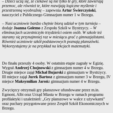
–
Dzieci uczą się, że ciekawe są nie tylko te gry, które zawierają
przemoc, ale również te, które rozwijają logiczne myślenie i
przestrzenną wyobraźnię
– zapewnia
Artur Świerczyński
,
nauczyciel z Publicznego Gimnazjum numer 1 w Brzegu.
–
Nasi uczniowie bardzo chętnie biorą udział w tym turnieju
–
dodaje
Joanna Golemo
z Zespołu Szkół w Bystrzycy. –
W
eliminacjach uczestniczyło trzydzieści osiem osób. W szkole też
staramy się przynajmniej raz w miesiącu grać z gimnazjalistami.
Również uczniowie szkół podstawowych poznają planszówki.
Wykorzystujemy je na przykład na lekcjach matematyki.
Do finału przeszły 4 osoby. W ostatnim etapie zagrały w Egizię.
Wygrał
Andrzej Chojnowski
z gimnazjum numer 4 w Brzegu.
Drugie miejsce zajął
Michał Bujarski
z gimnazjum w Bystrzycy.
III miejsce zajął
Jurek Bartosz
z gimnazjum numer 3 w Brzegu, IV
miejsce
Maksymilian Jaroń
z gimnazjum numer 4 w Brzegu.
Zwycięzcy otrzymali gry planszowe ufundowane przez m.in.
Egmont, Albi oraz Urząd Miasta w Brzegu w ramach programu
profilaktyki i uzależnień: „Gry planszowe w walce z używkami”
oraz puchary przygotowane przez Zespół Szkół Ekonomicznych w
Brzegu.