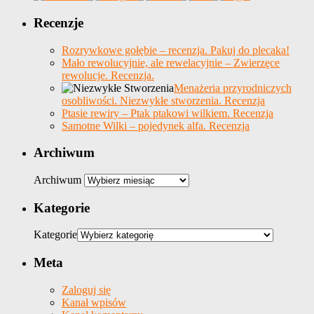
Recenzje
Rozrywkowe gołębie – recenzja. Pakuj do plecaka!
Mało rewolucyjnie, ale rewelacyjnie – Zwierzęce
rewolucje. Recenzja.
Menażeria przyrodniczych
osobliwości. Niezwykłe stworzenia. Recenzja
Ptasie rewiry – Ptak ptakowi wilkiem. Recenzja
Samotne Wilki – pojedynek alfa. Recenzja
Archiwum
Archiwum
Kategorie
Kategorie
Meta
Zaloguj się
Kanał wpisów