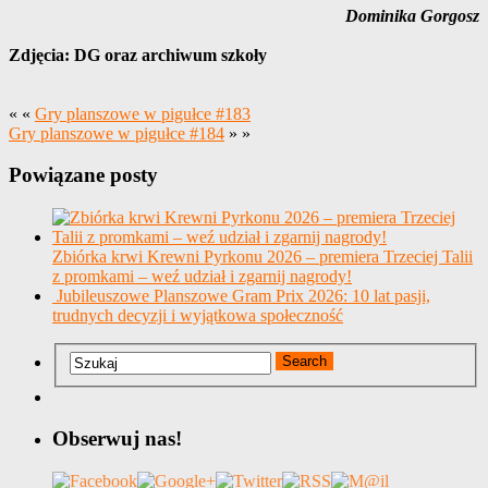
Dominika Gorgosz
Zdjęcia: DG oraz archiwum szkoły
« «
Gry planszowe w pigułce #183
Gry planszowe w pigułce #184
» »
Powiązane posty
Zbiórka krwi Krewni Pyrkonu 2026 – premiera Trzeciej Talii
z promkami – weź udział i zgarnij nagrody!
Jubileuszowe Planszowe Gram Prix 2026: 10 lat pasji,
trudnych decyzji i wyjątkowa społeczność
Obserwuj nas!