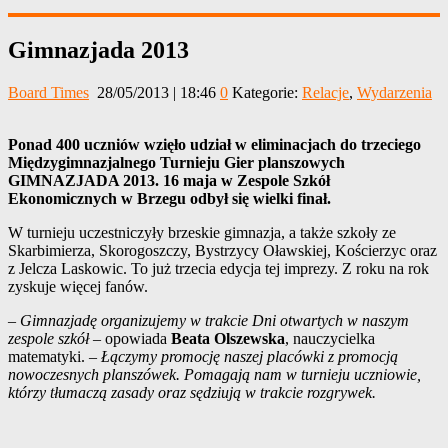
Gimnazjada 2013
Board Times
28/05/2013 | 18:46
0
Kategorie:
Relacje
,
Wydarzenia
Ponad 400 uczniów wzięło udział w eliminacjach do trzeciego
Międzygimnazjalnego Turnieju Gier planszowych
GIMNAZJADA 2013. 16 maja w Zespole Szkół
Ekonomicznych w Brzegu odbył się wielki finał.
W turnieju uczestniczyły brzeskie gimnazja, a także szkoły ze
Skarbimierza, Skorogoszczy, Bystrzycy Oławskiej, Kościerzyc oraz
z Jelcza Laskowic. To już trzecia edycja tej imprezy. Z roku na rok
zyskuje więcej fanów.
–
Gimnazjadę organizujemy w trakcie Dni otwartych w naszym
zespole szkół –
opowiada
Beata Olszewska
, nauczycielka
matematyki. –
Łączymy promocję naszej placówki z promocją
nowoczesnych planszówek. Pomagają nam w turnieju uczniowie,
którzy tłumaczą zasady oraz sędziują w trakcie rozgrywek.