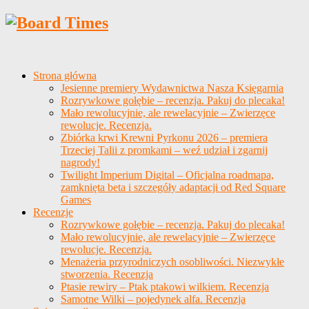
Strona główna
Jesienne premiery Wydawnictwa Nasza Księgarnia
Rozrywkowe gołębie – recenzja. Pakuj do plecaka!
Mało rewolucyjnie, ale rewelacyjnie – Zwierzęce
rewolucje. Recenzja.
Zbiórka krwi Krewni Pyrkonu 2026 – premiera
Trzeciej Talii z promkami – weź udział i zgarnij
nagrody!
Twilight Imperium Digital – Oficjalna roadmapa,
zamknięta beta i szczegóły adaptacji od Red Square
Games
Recenzje
Rozrywkowe gołębie – recenzja. Pakuj do plecaka!
Mało rewolucyjnie, ale rewelacyjnie – Zwierzęce
rewolucje. Recenzja.
Menażeria przyrodniczych osobliwości. Niezwykłe
stworzenia. Recenzja
Ptasie rewiry – Ptak ptakowi wilkiem. Recenzja
Samotne Wilki – pojedynek alfa. Recenzja