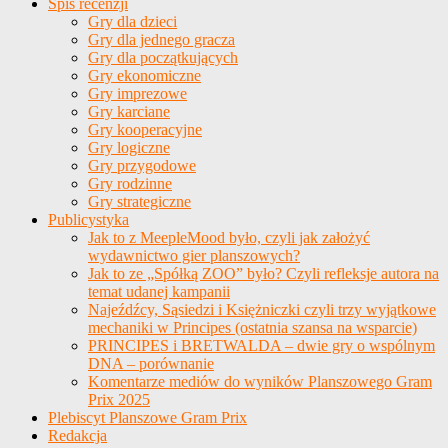
Spis recenzji
Gry dla dzieci
Gry dla jednego gracza
Gry dla początkujących
Gry ekonomiczne
Gry imprezowe
Gry karciane
Gry kooperacyjne
Gry logiczne
Gry przygodowe
Gry rodzinne
Gry strategiczne
Publicystyka
Jak to z MeepleMood było, czyli jak założyć
wydawnictwo gier planszowych?
Jak to ze „Spółką ZOO” było? Czyli refleksje autora na
temat udanej kampanii
Najeźdźcy, Sąsiedzi i Księżniczki czyli trzy wyjątkowe
mechaniki w Principes (ostatnia szansa na wsparcie)
PRINCIPES i BRETWALDA – dwie gry o wspólnym
DNA – porównanie
Komentarze mediów do wyników Planszowego Gram
Prix 2025
Plebiscyt Planszowe Gram Prix
Redakcja