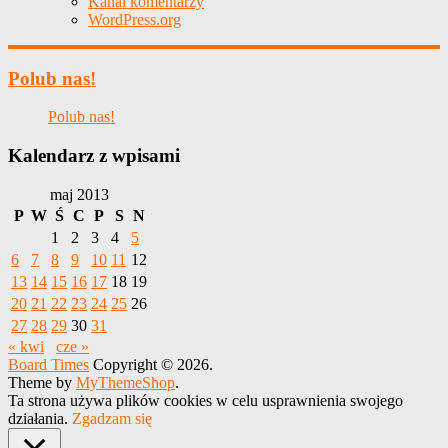
Kanał komentarzy
WordPress.org
Polub nas!
Polub nas!
Kalendarz z wpisami
maj 2013
P
W
Ś
C
P
S
N
1
2
3
4
5
6
7
8
9
10
11
12
13
14
15
16
17
18
19
20
21
22
23
24
25
26
27
28
29
30
31
« kwi
cze »
Board Times
Copyright © 2026.
Theme by
MyThemeShop
.
Ta strona używa plików cookies w celu usprawnienia swojego
działania.
Zgadzam się