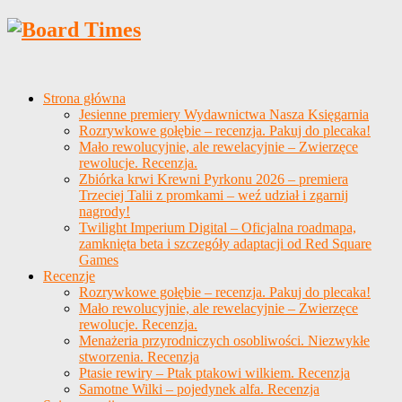
Strona główna
Jesienne premiery Wydawnictwa Nasza Księgarnia
Rozrywkowe gołębie – recenzja. Pakuj do plecaka!
Mało rewolucyjnie, ale rewelacyjnie – Zwierzęce
rewolucje. Recenzja.
Zbiórka krwi Krewni Pyrkonu 2026 – premiera
Trzeciej Talii z promkami – weź udział i zgarnij
nagrody!
Twilight Imperium Digital – Oficjalna roadmapa,
zamknięta beta i szczegóły adaptacji od Red Square
Games
Recenzje
Rozrywkowe gołębie – recenzja. Pakuj do plecaka!
Mało rewolucyjnie, ale rewelacyjnie – Zwierzęce
rewolucje. Recenzja.
Menażeria przyrodniczych osobliwości. Niezwykłe
stworzenia. Recenzja
Ptasie rewiry – Ptak ptakowi wilkiem. Recenzja
Samotne Wilki – pojedynek alfa. Recenzja