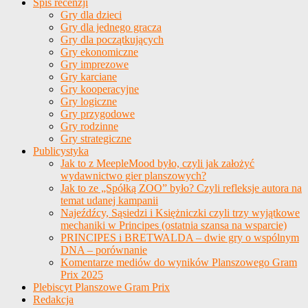
Spis recenzji
Gry dla dzieci
Gry dla jednego gracza
Gry dla początkujących
Gry ekonomiczne
Gry imprezowe
Gry karciane
Gry kooperacyjne
Gry logiczne
Gry przygodowe
Gry rodzinne
Gry strategiczne
Publicystyka
Jak to z MeepleMood było, czyli jak założyć
wydawnictwo gier planszowych?
Jak to ze „Spółką ZOO” było? Czyli refleksje autora na
temat udanej kampanii
Najeźdźcy, Sąsiedzi i Księżniczki czyli trzy wyjątkowe
mechaniki w Principes (ostatnia szansa na wsparcie)
PRINCIPES i BRETWALDA – dwie gry o wspólnym
DNA – porównanie
Komentarze mediów do wyników Planszowego Gram
Prix 2025
Plebiscyt Planszowe Gram Prix
Redakcja