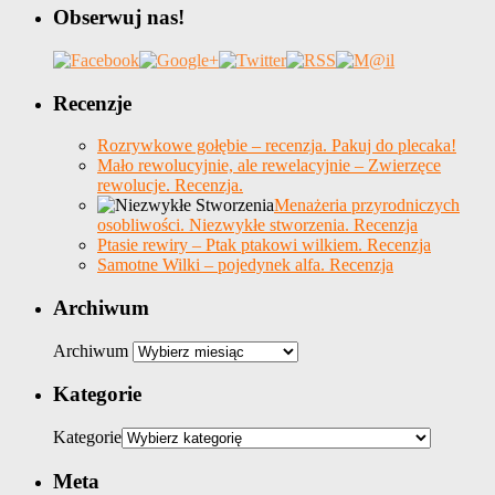
Obserwuj nas!
Recenzje
Rozrywkowe gołębie – recenzja. Pakuj do plecaka!
Mało rewolucyjnie, ale rewelacyjnie – Zwierzęce
rewolucje. Recenzja.
Menażeria przyrodniczych
osobliwości. Niezwykłe stworzenia. Recenzja
Ptasie rewiry – Ptak ptakowi wilkiem. Recenzja
Samotne Wilki – pojedynek alfa. Recenzja
Archiwum
Archiwum
Kategorie
Kategorie
Meta