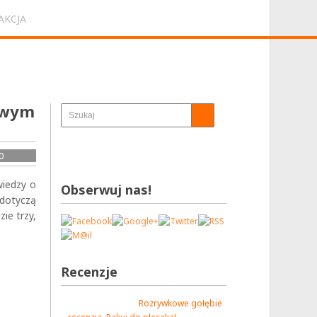
AKCJA
zowym
0
iedzy o
Obserwuj nas!
dotyczą
ie trzy,
Recenzje
Rozrywkowe gołębie