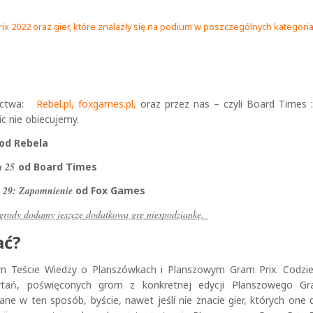
x 2022 oraz gier, które znalazły się na podium w poszczególnych kategori
nictwa:
Rebel.pl,
foxgames.pl
,
oraz przez nas – czyli Board Times :
ic nie obiecujemy.
od Rebela
fa 25
od Board Times
k 29: Zapomnienie
od Fox Games
agrody dodamy jeszcze dodatkową grę niespodziankę.
ać?
m Teście Wiedzy o Planszówkach i Planszowym Gram Prix. Codzie
ytań, poświęconych grom z konkretnej edycji Planszowego Gr
ne w ten sposób, byście, nawet jeśli nie znacie gier, których one 