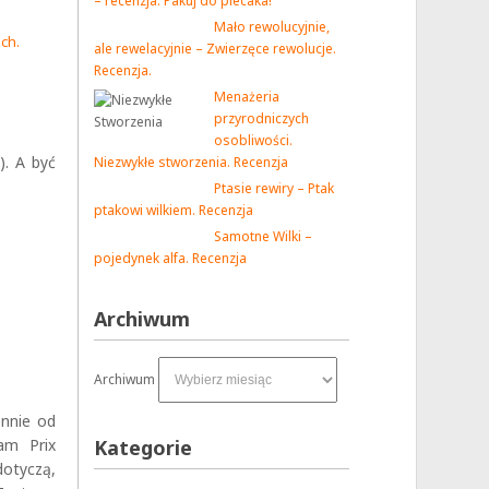
– recenzja. Pakuj do plecaka!
Mało rewolucyjnie,
ach.
ale rewelacyjnie – Zwierzęce rewolucje.
Recenzja.
Menażeria
przyrodniczych
osobliwości.
). A być
Niezwykłe stworzenia. Recenzja
Ptasie rewiry – Ptak
ptakowi wilkiem. Recenzja
Samotne Wilki –
pojedynek alfa. Recenzja
Archiwum
Archiwum
nnie od
am Prix
Kategorie
dotyczą,