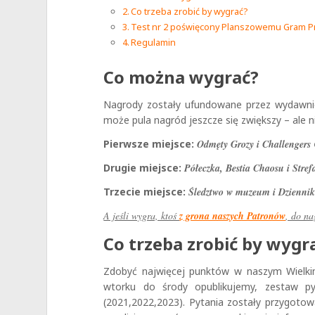
Co trzeba zrobić by wygrać?
Test nr 2 poświęcony Planszowemu Gram Pri
Regulamin
Co można wygrać?
Nagrody zostały ufundowane przez wydaw
może pula nagród jeszcze się zwiększy – ale n
Pierwsze miejsce:
Odmęty Grozy i Challengers
Drugie miejsce:
Półeczka, Bestia Chaosu i Stre
Trzecie miejsce:
Śledztwo w muzeum i Dzienni
A jeśli wygra, ktoś
z grona naszych Patronów
, do n
Co trzeba zrobić by wygr
Zdobyć najwięcej punktów w naszym Wielki
wtorku do środy opublikujemy, zestaw p
(2021,2022,2023). Pytania zostały przygotowa