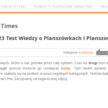
PUBLICYSTYKA
PLEBISCYT PLANSZOWE GRAM PRIX
RED
23 Test Wiedzy o Planszówkach i Plans
Kategorie:
konkursy
wych, które u nas potrwa przez cały tydzień. Czas na
drugi
test w
, ciągle jeszcze możecie go rozwiązać
tutaj
. Tym razem pytania 
óre znalazły się na podium w poszczególnych kategoriach. Testów będz
ram Prix. Zaczynamy od tegorocznej edycji.