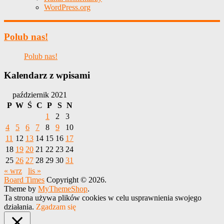
WordPress.org
Polub nas!
Polub nas!
Kalendarz z wpisami
październik 2021
P
W
Ś
C
P
S
N
1
2
3
4
5
6
7
8
9
10
11
12
13
14
15
16
17
18
19
20
21
22
23
24
25
26
27
28
29
30
31
« wrz
lis »
Board Times
Copyright © 2026.
Theme by
MyThemeShop
.
Ta strona używa plików cookies w celu usprawnienia swojego
działania.
Zgadzam się