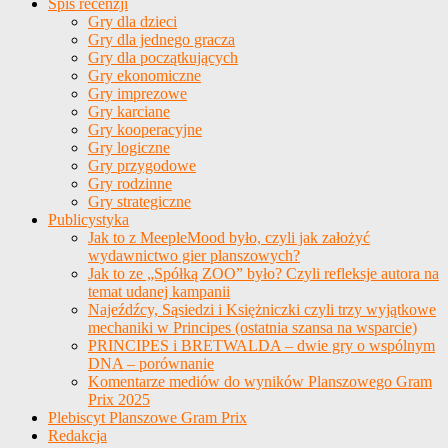
Spis recenzji
Gry dla dzieci
Gry dla jednego gracza
Gry dla początkujących
Gry ekonomiczne
Gry imprezowe
Gry karciane
Gry kooperacyjne
Gry logiczne
Gry przygodowe
Gry rodzinne
Gry strategiczne
Publicystyka
Jak to z MeepleMood było, czyli jak założyć
wydawnictwo gier planszowych?
Jak to ze „Spółką ZOO” było? Czyli refleksje autora na
temat udanej kampanii
Najeźdźcy, Sąsiedzi i Księżniczki czyli trzy wyjątkowe
mechaniki w Principes (ostatnia szansa na wsparcie)
PRINCIPES i BRETWALDA – dwie gry o wspólnym
DNA – porównanie
Komentarze mediów do wyników Planszowego Gram
Prix 2025
Plebiscyt Planszowe Gram Prix
Redakcja