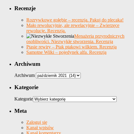
Recenzje
Rozrywkowe gołębie – recenzja. Pakuj do plecaka!
Mało rewolucyjnie, ale rewelacyjnie – Zwierzęce
rewolucje. Recenzja.
Menażeria przyrodniczych
osobliwości. Niezwykłe stworzenia. Recenzja
Ptasie rewiry – Ptak ptakowi wilkiem. Recenzja
Samotne Wilki – pojedynek alfa. Recenzja
Archiwum
Archiwum
Kategorie
Kategorie
Meta
Zaloguj się
Kanał wpisów
Kanał komentarzy