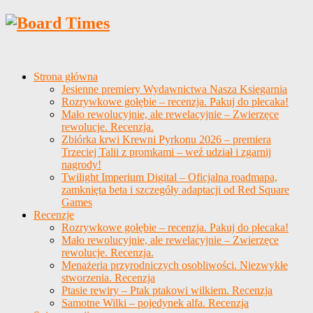
Strona główna
Jesienne premiery Wydawnictwa Nasza Księgarnia
Rozrywkowe gołębie – recenzja. Pakuj do plecaka!
Mało rewolucyjnie, ale rewelacyjnie – Zwierzęce
rewolucje. Recenzja.
Zbiórka krwi Krewni Pyrkonu 2026 – premiera
Trzeciej Talii z promkami – weź udział i zgarnij
nagrody!
Twilight Imperium Digital – Oficjalna roadmapa,
zamknięta beta i szczegóły adaptacji od Red Square
Games
Recenzje
Rozrywkowe gołębie – recenzja. Pakuj do plecaka!
Mało rewolucyjnie, ale rewelacyjnie – Zwierzęce
rewolucje. Recenzja.
Menażeria przyrodniczych osobliwości. Niezwykłe
stworzenia. Recenzja
Ptasie rewiry – Ptak ptakowi wilkiem. Recenzja
Samotne Wilki – pojedynek alfa. Recenzja