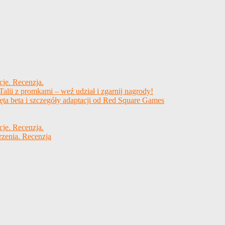
cje. Recenzja.
alii z promkami – weź udział i zgarnij nagrody!
ęta beta i szczegóły adaptacji od Red Square Games
cje. Recenzja.
rzenia. Recenzja