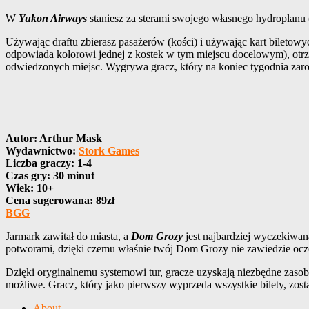
W
Yukon Airways
staniesz za sterami swojego własnego hydroplanu
Używając draftu zbierasz pasażerów (kości) i używając kart biletowyc
odpowiada kolorowi jednej z kostek w tym miejscu docelowym), otrzy
odwiedzonych miejsc. Wygrywa gracz, który na koniec tygodnia zarob
Autor: Arthur Mask
Wydawnictwo:
Stork Games
Liczba graczy: 1-4
Czas gry: 30 minut
Wiek: 10+
Cena sugerowana: 8
9zł
BGG
Jarmark zawitał do miasta, a
Dom Grozy
jest najbardziej wyczekiwan
potworami, dzięki czemu właśnie twój Dom Grozy nie zawiedzie ocze
Dzięki oryginalnemu systemowi tur, gracze uzyskają niezbędne zasoby,
możliwe. Gracz, który jako pierwszy wyprzeda wszystkie bilety, zost
About