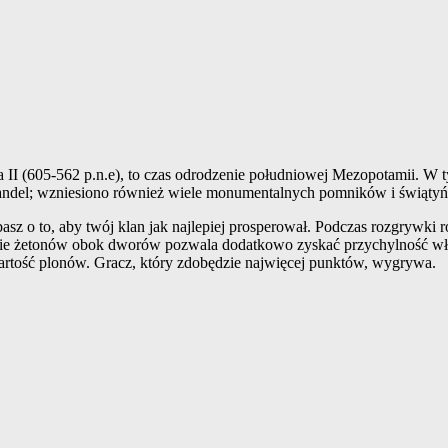
I (605-562 p.n.e), to czas odrodzenie południowej Mezopotamii. W t
 handel; wzniesiono również wiele monumentalnych pomników i świątyń
basz o to, aby twój klan jak najlepiej prosperował. Podczas rozgrywki
zenie żetonów obok dworów pozwala dodatkowo zyskać przychylność wła
rtość plonów. Gracz, który zdobędzie najwięcej punktów, wygrywa.