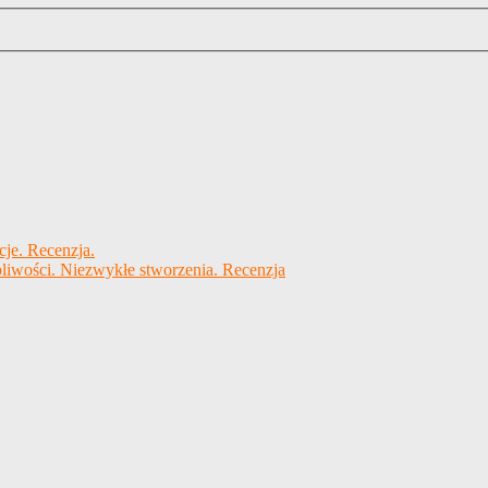
cje. Recenzja.
liwości. Niezwykłe stworzenia. Recenzja