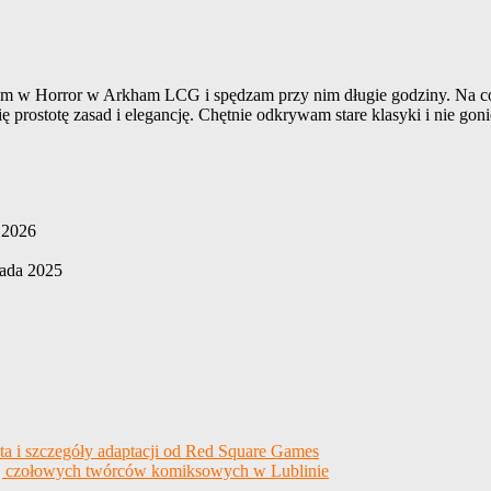
gram w Horror w Arkham LCG i spędzam przy nim długie godziny. Na co 
prostotę zasad i elegancję. Chętnie odkrywam stare klasyki i nie g
a 2026
pada 2025
eta i szczegóły adaptacji od Red Square Games
znaj czołowych twórców komiksowych w Lublinie