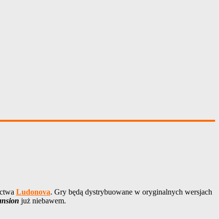
ictwa
Ludonova
. Gry będą dystrybuowane w oryginalnych wersjach
ansion
już niebawem.