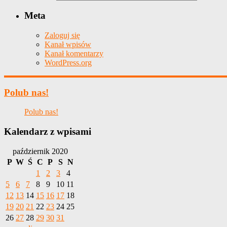
Meta
Zaloguj się
Kanał wpisów
Kanał komentarzy
WordPress.org
Polub nas!
Polub nas!
Kalendarz z wpisami
październik 2020
P
W
Ś
C
P
S
N
1
2
3
4
5
6
7
8
9
10
11
12
13
14
15
16
17
18
19
20
21
22
23
24
25
26
27
28
29
30
31