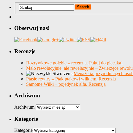
Obserwuj nas!
Recenzje
Rozrywkowe gołębie – recenzja. Pakuj do plecaka!
Mało rewolucyjnie, ale rewelacyjnie – Zwierzęce rewolu
Menażeria przyrodniczych osob
Ptasie rewiry – Ptak ptakowi wilkiem. Recenzja
Samotne Wilki – pojedynek alfa. Recenzja
Archiwum
Archiwum
Kategorie
Kategorie