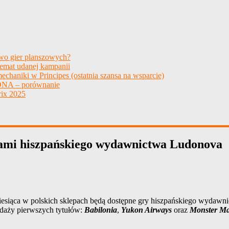
two gier planszowych?
temat udanej kampanii
echaniki w Principes (ostatnia szansa na wsparcie)
NA – porównanie
ix 2025
rami hiszpańskiego wydawnictwa Ludonova
iesiąca w polskich sklepach będą dostępne gry hiszpańskiego wydawn
edaży pierwszych tytułów:
Babilonia
,
Yukon Airways
oraz
Monster M