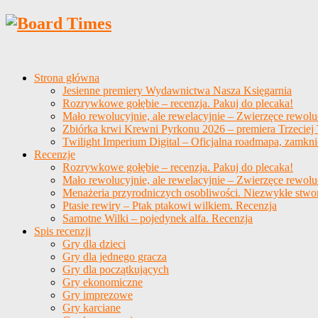
Strona główna
Jesienne premiery Wydawnictwa Nasza Księgarnia
Rozrywkowe gołębie – recenzja. Pakuj do plecaka!
Mało rewolucyjnie, ale rewelacyjnie – Zwierzęce rewolu
Zbiórka krwi Krewni Pyrkonu 2026 – premiera Trzeciej T
Twilight Imperium Digital – Oficjalna roadmapa, zamkni
Recenzje
Rozrywkowe gołębie – recenzja. Pakuj do plecaka!
Mało rewolucyjnie, ale rewelacyjnie – Zwierzęce rewolu
Menażeria przyrodniczych osobliwości. Niezwykłe stwo
Ptasie rewiry – Ptak ptakowi wilkiem. Recenzja
Samotne Wilki – pojedynek alfa. Recenzja
Spis recenzji
Gry dla dzieci
Gry dla jednego gracza
Gry dla początkujących
Gry ekonomiczne
Gry imprezowe
Gry karciane