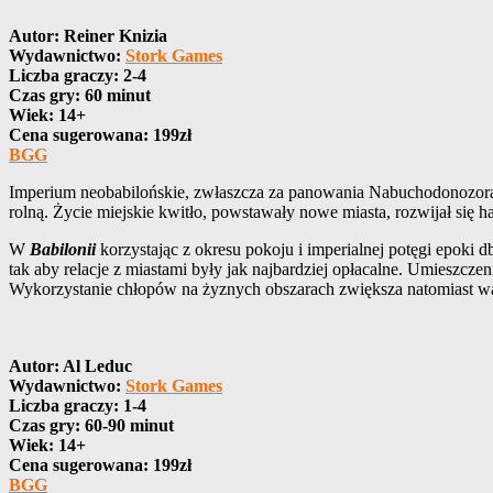
Autor: Reiner Knizia
Wydawnictwo:
Stork Games
Liczba graczy: 2-4
Czas gry: 60 minut
Wiek: 14+
Cena sugerowana:
199zł
BGG
Imperium neobabilońskie, zwłaszcza za panowania Nabuchodonozora I
rolną. Życie miejskie kwitło, powstawały nowe miasta, rozwijał się
W
Babilonii
korzystając z okresu pokoju i imperialnej potęgi epoki d
tak aby relacje z miastami były jak najbardziej opłacalne. Umieszc
Wykorzystanie chłopów na żyznych obszarach zwiększa natomiast wa
Autor: Al Leduc
Wydawnictwo:
Stork Games
Liczba graczy: 1-4
Czas gry: 60-90 minut
Wiek: 14+
Cena sugerowana:
199zł
BGG