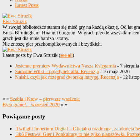
Latest Posts
Ewa Struzik
W swojej biblioteczce staram się mieć gry na każdą okazję. Od lat 
Brass Birmingham, Huang i Gugong. W grach przede wszystkim cenię 
grach jest dla mnie bardzo istotny.
Nie znoszę gier przekomplikowanych i brzydkich.
Latest posts by Ewa Struzik
(
see all
)
Jesienne premiery Wydawnictwa Nasza Księgarnia
- 7 sierpni
Samotne Wilki – pojedynek alfa. Recenzja
- 16 maja 2026
Naishi, czyli jak rozegrać dworską intrygę. Recenzja
- 12 listo
« «
Szabla i Krew – pierwsze wrażenia
Było grane! – wrzesień 2020
» »
Powiązane posty
Twilight Imperium Digital – Oficjalna roadmapa, zamknięta b
3k6 Festiwal Gier i Popkultury to nie tylko planszówki. Po