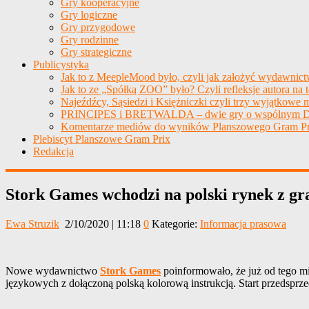
Gry kooperacyjne
Gry logiczne
Gry przygodowe
Gry rodzinne
Gry strategiczne
Publicystyka
Jak to z MeepleMood było, czyli jak założyć wydawnic
Jak to ze „Spółką ZOO” było? Czyli refleksje autora na 
Najeźdźcy, Sąsiedzi i Księżniczki czyli trzy wyjątkowe m
PRINCIPES i BRETWALDA – dwie gry o wspólnym D
Komentarze mediów do wyników Planszowego Gram Pr
Plebiscyt Planszowe Gram Prix
Redakcja
Stork Games wchodzi na polski rynek z g
Ewa Struzik
2/10/2020 | 11:18
0
Kategorie:
Informacja prasowa
Nowe wydawnictwo
Stork Games
poinformowało, że już od tego m
językowych z dołączoną polską kolorową instrukcją. Start przedsprz