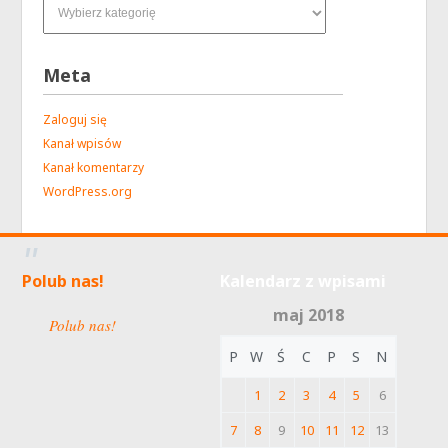
Meta
Zaloguj się
Kanał wpisów
Kanał komentarzy
WordPress.org
Polub nas!
Kalendarz z wpisami
maj 2018
Polub nas!
P
W
Ś
C
P
S
N
1
2
3
4
5
6
7
8
9
10
11
12
13