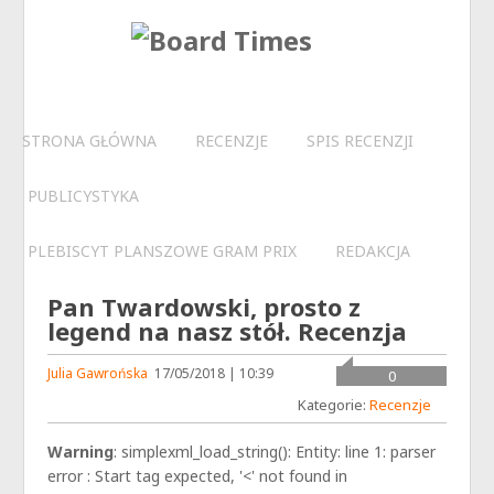
STRONA GŁÓWNA
RECENZJE
SPIS RECENZJI
PUBLICYSTYKA
PLEBISCYT PLANSZOWE GRAM PRIX
REDAKCJA
Pan Twardowski, prosto z
legend na nasz stół. Recenzja
Julia Gawrońska
17/05/2018 | 10:39
0
Kategorie:
Recenzje
Warning
: simplexml_load_string(): Entity: line 1: parser
error : Start tag expected, '<' not found in