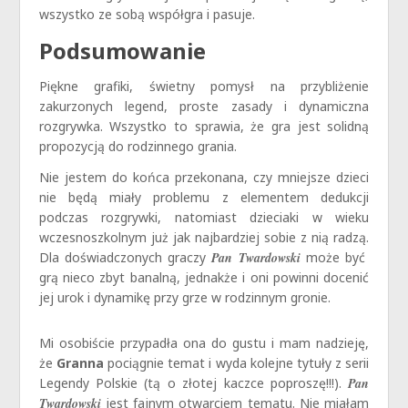
wszystko ze sobą współgra i pasuje.
Podsumowanie
Piękne grafiki, świetny pomysł na przybliżenie
zakurzonych legend, proste zasady i dynamiczna
rozgrywka. Wszystko to sprawia, że gra jest solidną
propozycją do rodzinnego grania.
Nie jestem do końca przekonana, czy mniejsze dzieci
nie będą miały problemu z elementem dedukcji
podczas rozgrywki, natomiast dzieciaki w wieku
wczesnoszkolnym już jak najbardziej sobie z nią radzą.
Dla doświadczonych graczy
Pan Twardowski
może być
grą nieco zbyt banalną, jednakże i oni powinni docenić
jej urok i dynamikę przy grze w rodzinnym gronie.
Mi osobiście przypadła ona do gustu i mam nadzieję,
że
Granna
pociągnie temat i wyda kolejne tytuły z serii
Legendy Polskie (tą o złotej kaczce poproszę!!!).
Pan
Twardowski
jest fajnym otwarciem tematu. Nie miałam