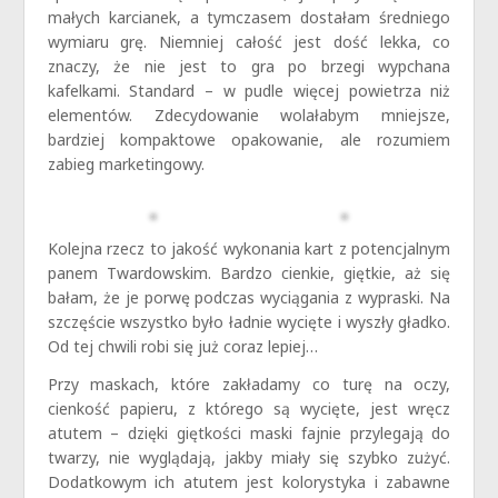
małych karcianek, a tymczasem dostałam średniego
wymiaru grę. Niemniej całość jest dość lekka, co
znaczy, że nie jest to gra po brzegi wypchana
kafelkami. Standard – w pudle więcej powietrza niż
elementów. Zdecydowanie wolałabym mniejsze,
bardziej kompaktowe opakowanie, ale rozumiem
zabieg marketingowy.
Kolejna rzecz to jakość wykonania kart z potencjalnym
panem Twardowskim. Bardzo cienkie, giętkie, aż się
bałam, że je porwę podczas wyciągania z wypraski. Na
szczęście wszystko było ładnie wycięte i wyszły gładko.
Od tej chwili robi się już coraz lepiej…
Przy maskach, które zakładamy co turę na oczy,
cienkość papieru, z którego są wycięte, jest wręcz
atutem – dzięki giętkości maski fajnie przylegają do
twarzy, nie wyglądają, jakby miały się szybko zużyć.
Dodatkowym ich atutem jest kolorystyka i zabawne