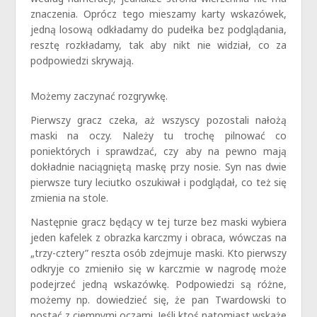
znaczenia. Oprócz tego mieszamy karty wskazówek,
jedną losową odkładamy do pudełka bez podglądania,
resztę rozkładamy, tak aby nikt nie widział, co za
podpowiedzi skrywają.
Możemy zaczynać rozgrywkę.
Pierwszy gracz czeka, aż wszyscy pozostali nałożą
maski na oczy. Należy tu trochę pilnować co
poniektórych i sprawdzać, czy aby na pewno mają
dokładnie naciągniętą maskę przy nosie. Syn nas dwie
pierwsze tury leciutko oszukiwał i podglądał, co też się
zmienia na stole.
Następnie gracz będący w tej turze bez maski wybiera
jeden kafelek z obrazka karczmy i obraca, wówczas na
„trzy-cztery” reszta osób zdejmuje maski. Kto pierwszy
odkryje co zmieniło się w karczmie w nagrodę może
podejrzeć jedną wskazówkę. Podpowiedzi są różne,
możemy np. dowiedzieć się, że pan Twardowski to
postać z ciemnymi oczami. Jeśli ktoś natomiast wskaże