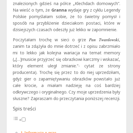
znalezionych gdzieś na półce „Klechdach domowych”.
Na wieść o tym, że
Granna
wydaje gry z cyklu Legendy
Polskie pomyślałam sobie, że to świetny pomysł i
sposób na przybliżenie dzieciakom postaci, które w
dzisiejszych czasach odeszły już lekko w zapomnienie.
Poczytałam trochę w sieci o grze
Pan Twardowski
,
zanim ta zdążyła do mnie dotrzeć i z opisu zabrzmiało
mi to lekko jak kolejna wariacja na temat memory
(„[…]musicie przyjrzeć się obrazkowi karczmy i wskazać,
który element uległ zmianie.”- cytat ze strony
producenta). Trochę się przez to do niej uprzedziłam,
gdyż gier o zapamiętywaniu obrazków powstało już
całe krocie, a miałam nadzieję na coś bardziej
odkrywczego i oryginalnego. Czy moje uprzedzenia były
słuszne? Zapraszam do przeczytania poniższej recenzji.
Spis treści
Informacje o grze