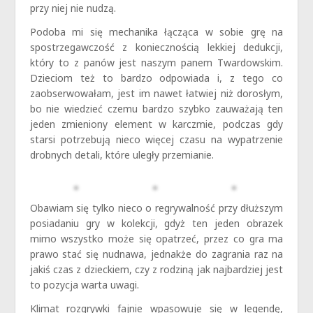
przy niej nie nudzą.
Podoba mi się mechanika łącząca w sobie grę na
spostrzegawczość z koniecznością lekkiej dedukcji,
który to z panów jest naszym panem Twardowskim.
Dzieciom też to bardzo odpowiada i, z tego co
zaobserwowałam, jest im nawet łatwiej niż dorosłym,
bo nie wiedzieć czemu bardzo szybko zauważają ten
jeden zmieniony element w karczmie, podczas gdy
starsi potrzebują nieco więcej czasu na wypatrzenie
drobnych detali, które uległy przemianie.
Obawiam się tylko nieco o regrywalność przy dłuższym
posiadaniu gry w kolekcji, gdyż ten jeden obrazek
mimo wszystko może się opatrzeć, przez co gra ma
prawo stać się nudnawa, jednakże do zagrania raz na
jakiś czas z dzieckiem, czy z rodziną jak najbardziej jest
to pozycja warta uwagi.
Klimat rozgrywki fajnie wpasowuje się w legendę,