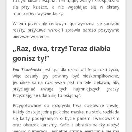
to było kilkadziesiąt lat temu, gdy wolny czas spędzało
się przy książce, a nie wgapiając się w ekrany
monitorów i wyświetlaczy.
W tym przedziale cenowym gra wyróżnia się spośród
reszty, przykuwa wzrok i sprawia bardzo pozytywne
pierwsze wrażenie.
„Raz, dwa, trzy! Teraz diabła
gonisz ty!”
Pan Twardowski
jest grą dla dzieci od 6-go roku życia,
więc zasady gry powinny być nieskomplikowane,
jednakże sama rozgrywka jest na tyle ciekawa, aby
przyciągnąć uwagę tych najmniejszych graczy.
Przyznaję, że udało się to osiągnąć.
Przygotowanie do rozgrywki trwa dosłownie chwilę.
Każdy dostaje jedną piekielną maskę, na stole rozkłada
się karty podejrzanych o bycie panem Twardowskim
oraz obrazek karczmy. Kafle z obrazka należy ułożyć
według numeracji, jednakże strona wierzchnia nie ma