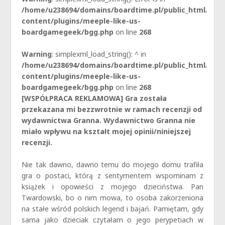
/home/u238694/domains/boardtime.pl/public_html/wp-
content/plugins/meeple-like-us-
boardgamegeek/bgg.php
on line
268
Warning
: simplexml_load_string(): ^ in
/home/u238694/domains/boardtime.pl/public_html/wp-
content/plugins/meeple-like-us-
boardgamegeek/bgg.php
on line
268
[WSPÓŁPRACA REKLAMOWA] Gra została
przekazana mi bezzwrotnie w ramach recenzji od
wydawnictwa Granna. Wydawnictwo Granna nie
miało wpływu na kształt mojej opinii/niniejszej
recenzji.
Nie tak dawno, dawno temu do mojego domu trafiła
gra o postaci, którą z sentymentem wspominam z
książek i opowieści z mojego dzieciństwa. Pan
Twardowski, bo o nim mowa, to osoba zakorzeniona
na stałe wśród polskich legend i bajań. Pamiętam, gdy
sama jako dzieciak czytałam o jego perypetiach w