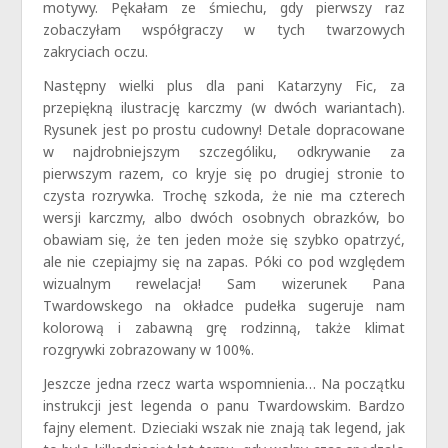
motywy. Pękałam ze śmiechu, gdy pierwszy raz
zobaczyłam współgraczy w tych twarzowych
zakryciach oczu.
Następny wielki plus dla pani Katarzyny Fic, za
przepiękną ilustrację karczmy (w dwóch wariantach).
Rysunek jest po prostu cudowny! Detale dopracowane
w najdrobniejszym szczególiku, odkrywanie za
pierwszym razem, co kryje się po drugiej stronie to
czysta rozrywka. Trochę szkoda, że nie ma czterech
wersji karczmy, albo dwóch osobnych obrazków, bo
obawiam się, że ten jeden może się szybko opatrzyć,
ale nie czepiajmy się na zapas. Póki co pod względem
wizualnym rewelacja! Sam wizerunek Pana
Twardowskego na okładce pudełka sugeruje nam
kolorową i zabawną grę rodzinną, także klimat
rozgrywki zobrazowany w 100%.
Jeszcze jedna rzecz warta wspomnienia… Na początku
instrukcji jest legenda o panu Twardowskim. Bardzo
fajny element. Dzieciaki wszak nie znają tak legend, jak