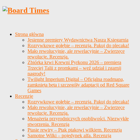
Strona główna
Jesienne premiery Wydawnictwa Nasza Księgarnia
Rozrywkowe gołębie – recenzja. Pakuj do plecaka!
Mało rewolucyjnie, ale rewelacyjnie – Zwierzęce
rewolucje. Recenzja.
Zbiórka krwi Krewni Pyrkonu 2026 – premiera
Trzeciej Talii z promkami – weź udział i zgarnij
nagrody!
Twilight Imperium Digital – Oficjalna roadmapa,
zamknięta beta i szczegóły adaptacji od Red Square
Games
Recenzje
Rozrywkowe gołębie – recenzja. Pakuj do plecaka!
Mało rewolucyjnie, ale rewelacyjnie – Zwierzęce
rewolucje. Recenzja.
Menażeria przyrodniczych osobliwości. Niezwykłe
stworzenia. Recenzja
Ptasie rewiry – Ptak ptakowi wilkiem. Recenzja
Samotne Wilki – pojedynek alfa. Recenzja