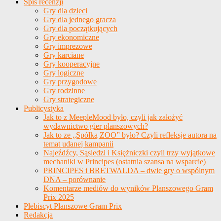
Spis recenzji
Gry dla dzieci
Gry dla jednego gracza
Gry dla początkujących
Gry ekonomiczne
Gry imprezowe
Gry karciane
Gry kooperacyjne
Gry logiczne
Gry przygodowe
Gry rodzinne
Gry strategiczne
Publicystyka
Jak to z MeepleMood było, czyli jak założyć
wydawnictwo gier planszowych?
Jak to ze „Spółką ZOO” było? Czyli refleksje autora na
temat udanej kampanii
Najeźdźcy, Sąsiedzi i Księżniczki czyli trzy wyjątkowe
mechaniki w Principes (ostatnia szansa na wsparcie)
PRINCIPES i BRETWALDA – dwie gry o wspólnym
DNA – porównanie
Komentarze mediów do wyników Planszowego Gram
Prix 2025
Plebiscyt Planszowe Gram Prix
Redakcja