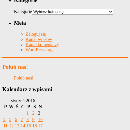
Kategorie
Kategorie
Meta
Zaloguj się
Kanał wpisów
Kanał komentarzy
WordPress.org
Polub nas!
Polub nas!
Kalendarz z wpisami
styczeń 2016
P
W
Ś
C
P
S
N
1
2
3
4
5
6
7
8
9
10
11
12
13
14
15
16
17