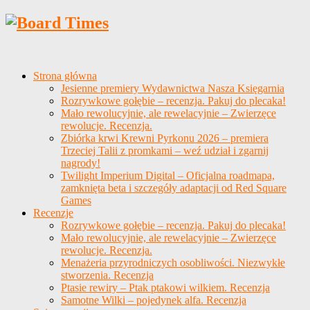
Strona główna
Jesienne premiery Wydawnictwa Nasza Księgarnia
Rozrywkowe gołębie – recenzja. Pakuj do plecaka!
Mało rewolucyjnie, ale rewelacyjnie – Zwierzęce
rewolucje. Recenzja.
Zbiórka krwi Krewni Pyrkonu 2026 – premiera
Trzeciej Talii z promkami – weź udział i zgarnij
nagrody!
Twilight Imperium Digital – Oficjalna roadmapa,
zamknięta beta i szczegóły adaptacji od Red Square
Games
Recenzje
Rozrywkowe gołębie – recenzja. Pakuj do plecaka!
Mało rewolucyjnie, ale rewelacyjnie – Zwierzęce
rewolucje. Recenzja.
Menażeria przyrodniczych osobliwości. Niezwykłe
stworzenia. Recenzja
Ptasie rewiry – Ptak ptakowi wilkiem. Recenzja
Samotne Wilki – pojedynek alfa. Recenzja