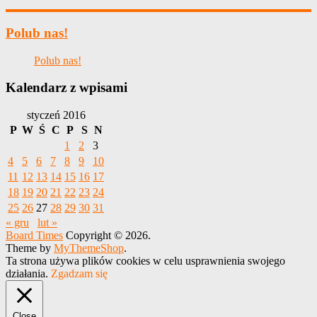
Polub nas!
Polub nas!
Kalendarz z wpisami
styczeń 2016
P
W
Ś
C
P
S
N
1
2
3
4
5
6
7
8
9
10
11
12
13
14
15
16
17
18
19
20
21
22
23
24
25
26
27
28
29
30
31
« gru
lut »
Board Times
Copyright © 2026.
Theme by
MyThemeShop
.
Ta strona używa plików cookies w celu usprawnienia swojego
działania.
Zgadzam się
Close