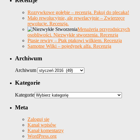
Recenzje
Rozrywkowe gołębie – recenzja. Pakuj do plecaka!
Mało rewolucyjnie, ale rewelacyjnie – Zwierzęce
rewolucje. Recenzja.
Menażeria przyrodniczych
osobliwości. Niezwykłe stworzenia. Recenzja
Ptasie rewiry – Ptak ptakowi wilkiem. Recenzja
Samotne Wilki – pojedynek alfa. Recenzja
Archiwum
Archiwum
Kategorie
Kategorie
Meta
Zaloguj się
Kanał wpisów
Kanał komentarzy
WordPress.org