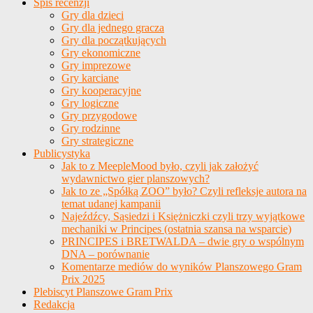
Spis recenzji
Gry dla dzieci
Gry dla jednego gracza
Gry dla początkujących
Gry ekonomiczne
Gry imprezowe
Gry karciane
Gry kooperacyjne
Gry logiczne
Gry przygodowe
Gry rodzinne
Gry strategiczne
Publicystyka
Jak to z MeepleMood było, czyli jak założyć
wydawnictwo gier planszowych?
Jak to ze „Spółką ZOO” było? Czyli refleksje autora na
temat udanej kampanii
Najeźdźcy, Sąsiedzi i Księżniczki czyli trzy wyjątkowe
mechaniki w Principes (ostatnia szansa na wsparcie)
PRINCIPES i BRETWALDA – dwie gry o wspólnym
DNA – porównanie
Komentarze mediów do wyników Planszowego Gram
Prix 2025
Plebiscyt Planszowe Gram Prix
Redakcja