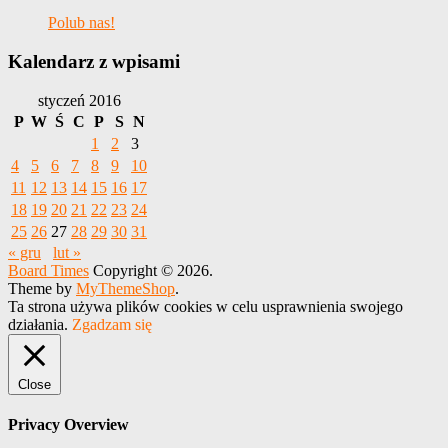
Polub nas!
Kalendarz z wpisami
styczeń 2016
P
W
Ś
C
P
S
N
1
2
3
4
5
6
7
8
9
10
11
12
13
14
15
16
17
18
19
20
21
22
23
24
25
26
27
28
29
30
31
« gru
lut »
Board Times
Copyright © 2026.
Theme by
MyThemeShop
.
Ta strona używa plików cookies w celu usprawnienia swojego
działania.
Zgadzam się
Close
Privacy Overview