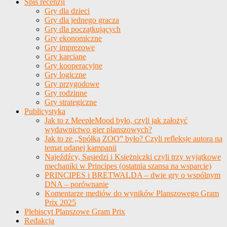
Spis recenzji
Gry dla dzieci
Gry dla jednego gracza
Gry dla początkujących
Gry ekonomiczne
Gry imprezowe
Gry karciane
Gry kooperacyjne
Gry logiczne
Gry przygodowe
Gry rodzinne
Gry strategiczne
Publicystyka
Jak to z MeepleMood było, czyli jak założyć
wydawnictwo gier planszowych?
Jak to ze „Spółką ZOO” było? Czyli refleksje autora na
temat udanej kampanii
Najeźdźcy, Sąsiedzi i Księżniczki czyli trzy wyjątkowe
mechaniki w Principes (ostatnia szansa na wsparcie)
PRINCIPES i BRETWALDA – dwie gry o wspólnym
DNA – porównanie
Komentarze mediów do wyników Planszowego Gram
Prix 2025
Plebiscyt Planszowe Gram Prix
Redakcja