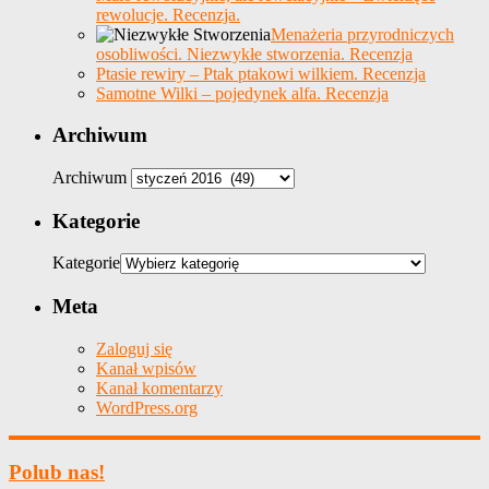
rewolucje. Recenzja.
Menażeria przyrodniczych
osobliwości. Niezwykłe stworzenia. Recenzja
Ptasie rewiry – Ptak ptakowi wilkiem. Recenzja
Samotne Wilki – pojedynek alfa. Recenzja
Archiwum
Archiwum
Kategorie
Kategorie
Meta
Zaloguj się
Kanał wpisów
Kanał komentarzy
WordPress.org
Polub nas!