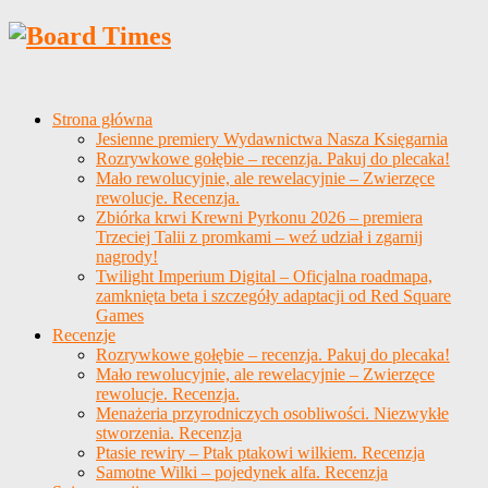
Strona główna
Jesienne premiery Wydawnictwa Nasza Księgarnia
Rozrywkowe gołębie – recenzja. Pakuj do plecaka!
Mało rewolucyjnie, ale rewelacyjnie – Zwierzęce
rewolucje. Recenzja.
Zbiórka krwi Krewni Pyrkonu 2026 – premiera
Trzeciej Talii z promkami – weź udział i zgarnij
nagrody!
Twilight Imperium Digital – Oficjalna roadmapa,
zamknięta beta i szczegóły adaptacji od Red Square
Games
Recenzje
Rozrywkowe gołębie – recenzja. Pakuj do plecaka!
Mało rewolucyjnie, ale rewelacyjnie – Zwierzęce
rewolucje. Recenzja.
Menażeria przyrodniczych osobliwości. Niezwykłe
stworzenia. Recenzja
Ptasie rewiry – Ptak ptakowi wilkiem. Recenzja
Samotne Wilki – pojedynek alfa. Recenzja