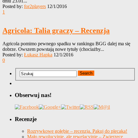
dniu 23.01...
Posted by:
for2players
12/1/2016
1
Agricola: Talia graczy – Recenzja
Agricola pomimo pewnego spadku w rankingu BGG dalej ma się
dobrze. Owszem powstają nowe tytuły (chociażby...
Posted by:
Łukasz Hapka
12/1/2016
0
Obserwuj nas!
Recenzje
Rozrywkowe gołębie – recenzja. Pakuj do plecaka!
Mało rewolucyjnie, ale rewelacyjnie – Zwierzęce