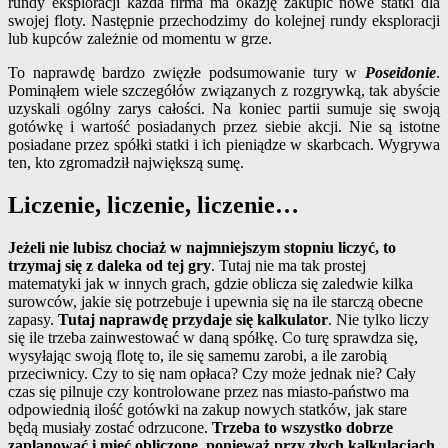
rundy eksploracji każda firma ma okazję zakupić nowe statki dla
swojej floty. Następnie przechodzimy do kolejnej rundy eksploracji
lub kupców zależnie od momentu w grze.
To naprawdę bardzo zwięzłe podsumowanie tury w
Poseidonie
.
Pominąłem wiele szczegółów związanych z rozgrywką, tak abyście
uzyskali ogólny zarys całości. Na koniec partii sumuje się swoją
gotówkę i wartość posiadanych przez siebie akcji. Nie są istotne
posiadane przez spółki statki i ich pieniądze w skarbcach. Wygrywa
ten, kto zgromadził największą sumę.
Liczenie, liczenie, liczenie…
Jeżeli nie lubisz chociaż w najmniejszym stopniu liczyć, to
trzymaj się z daleka od tej gry
. Tutaj nie ma tak prostej
matematyki jak w innych grach, gdzie oblicza się zaledwie kilka
surowców, jakie się potrzebuje i upewnia się na ile starczą obecne
zapasy.
Tutaj naprawdę przydaje się kalkulator
. Nie tylko liczy
się ile trzeba zainwestować w daną spółkę. Co turę sprawdza się,
wysyłając swoją flotę to, ile się samemu zarobi, a ile zarobią
przeciwnicy. Czy to się nam opłaca? Czy może jednak nie? Cały
czas się pilnuje czy kontrolowane przez nas miasto-państwo ma
odpowiednią ilość gotówki na zakup nowych statków, jak stare
będą musiały zostać odrzucone.
Trzeba to wszystko dobrze
zaplanować i mieć obliczone, ponieważ przy złych kalkulacjach