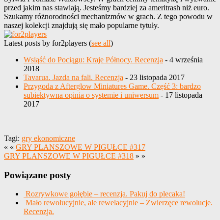
przed jakim nas stawiają. Jesteśmy bardziej za ameritrash niż euro.
Szukamy różnorodności mechanizmów w grach. Z tego powodu w
naszej kolekcji znajdują się mało popularne tytuły.
Latest posts by for2players
(
see all
)
Wsiąść do Pociągu: Kraje Północy. Recenzja
- 4 września
2018
Tavarua. Jazda na fali. Recenzja
- 23 listopada 2017
Przygoda z Afterglow Miniatures Game. Część 3: bardzo
subiektywna opinia o systemie i uniwersum
- 17 listopada
2017
Tagi:
gry ekonomiczne
« «
GRY PLANSZOWE W PIGUŁCE #317
GRY PLANSZOWE W PIGUŁCE #318
» »
Powiązane posty
Rozrywkowe gołębie – recenzja. Pakuj do plecaka!
Mało rewolucyjnie, ale rewelacyjnie – Zwierzęce rewolucje.
Recenzja.