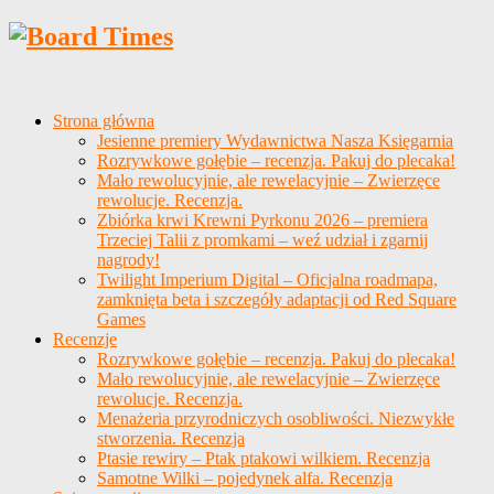
Strona główna
Jesienne premiery Wydawnictwa Nasza Księgarnia
Rozrywkowe gołębie – recenzja. Pakuj do plecaka!
Mało rewolucyjnie, ale rewelacyjnie – Zwierzęce
rewolucje. Recenzja.
Zbiórka krwi Krewni Pyrkonu 2026 – premiera
Trzeciej Talii z promkami – weź udział i zgarnij
nagrody!
Twilight Imperium Digital – Oficjalna roadmapa,
zamknięta beta i szczegóły adaptacji od Red Square
Games
Recenzje
Rozrywkowe gołębie – recenzja. Pakuj do plecaka!
Mało rewolucyjnie, ale rewelacyjnie – Zwierzęce
rewolucje. Recenzja.
Menażeria przyrodniczych osobliwości. Niezwykłe
stworzenia. Recenzja
Ptasie rewiry – Ptak ptakowi wilkiem. Recenzja
Samotne Wilki – pojedynek alfa. Recenzja