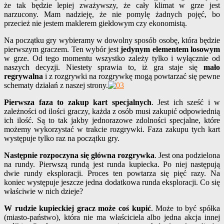
że tak będzie lepiej zważywszy, że cały klimat w grze jest
narzucony. Mam nadzieję, że nie pomylę żadnych pojęć, bo
przecież nie jestem maklerem giełdowym czy ekonomistą.
Na początku gry wybieramy w dowolny sposób osobę, która będzie
pierwszym graczem. Ten wybór jest
jedynym elementem losowym
w grze. Od tego momentu wszystko zależy tylko i wyłącznie od
naszych decyzji. Niestety sprawia to, iż gra staje się
mało
regrywalna
i z rozgrywki na rozgrywkę mogą powtarzać się pewne
schematy działań z naszej strony.
Pierwsza faza to zakup kart specjalnych
. Jest ich sześć i w
zależności od ilości graczy, każda z osób musi zakupić odpowiednią
ich ilość. Są to tak jakby jednorazowe zdolności specjalne, które
możemy wykorzystać w trakcie rozgrywki. Faza zakupu tych kart
występuje tylko raz na początku gry.
Następnie rozpoczyna się główna rozgrywka
. Jest ona podzielona
na rundy. Pierwszą rundą jest runda kupiecka. Po niej następują
dwie rundy eksploracji. Proces ten powtarza się pięć razy. Na
koniec występuje jeszcze jedna dodatkowa runda eksploracji. Co się
właściwie w nich dzieje?
W rudzie kupieckiej gracz może coś kupić
. Może to być spółka
(miasto-państwo), która nie ma właściciela albo jedna akcja innej