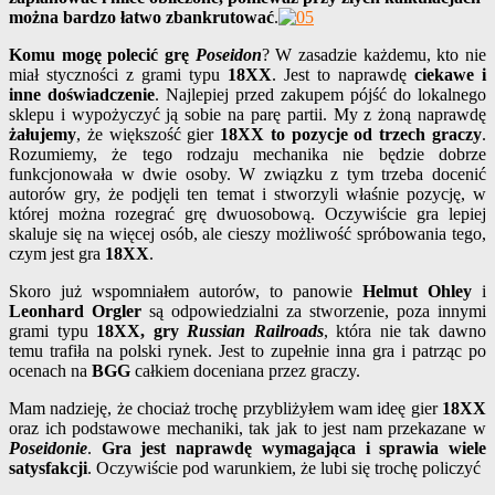
można bardzo łatwo zbankrutować
.
Komu mogę polecić grę
Poseidon
? W zasadzie każdemu, kto nie
miał styczności z grami typu
18XX
. Jest to naprawdę
ciekawe i
inne doświadczenie
. Najlepiej przed zakupem pójść do lokalnego
sklepu i wypożyczyć ją sobie na parę partii. My z żoną naprawdę
żałujemy
, że większość gier
18XX to pozycje od trzech graczy
.
Rozumiemy, że tego rodzaju mechanika nie będzie dobrze
funkcjonowała w dwie osoby. W związku z tym trzeba docenić
autorów gry, że podjęli ten temat i stworzyli właśnie pozycję, w
której można rozegrać grę dwuosobową. Oczywiście gra lepiej
skaluje się na więcej osób, ale cieszy możliwość spróbowania tego,
czym jest gra
18XX
.
Skoro już wspomniałem autorów, to panowie
Helmut Ohley
i
Leonhard Orgler
są odpowiedzialni za stworzenie, poza innymi
grami typu
18XX, gry
Russian Railroads
, która nie tak dawno
temu trafiła na polski rynek. Jest to zupełnie inna gra i patrząc po
ocenach na
BGG
całkiem doceniana przez graczy.
Mam nadzieję, że chociaż trochę przybliżyłem wam ideę gier
18XX
oraz ich podstawowe mechaniki, tak jak to jest nam przekazane w
Poseidonie
.
Gra jest naprawdę wymagająca i sprawia wiele
satysfakcji
. Oczywiście pod warunkiem, że lubi się trochę policzyć