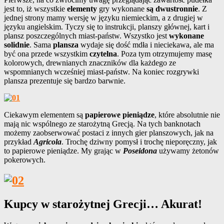
jest to, iż wszystkie
elementy
gry wykonane
są dw
ustronnie
. Z
jednej strony mamy wersję w języku niemieckim, a z drugiej w
języku angielskim. Tyczy się to instrukcji, planszy głównej, kart i
plansz poszczególnych miast-państw. Wszystko jest
wykonane
solidnie
. Sama
plansza
wydaje się dość mdła i nieciekawa, ale ma
być ona przede wszystkim
czytelna
. Poza tym otrzymujemy masę
kolorowych, drewnianych znaczników dla każdego ze
wspomnianych wcześniej miast-państw. Na koniec rozgrywki
plansza prezentuje się bardzo barwnie.
Ciekawym elementem są
papierowe pieniądze
, które absolutnie nie
mają nic wspólnego ze starożytną Grecją. Na tych banknotach
możemy zaobserwować postaci z innych gier planszowych, jak na
przykład
Agricola
. Trochę dziwny pomysł i trochę nieporęczny, jak
to papierowe pieniądze. My grając w
Poseidona
używamy żetonów
pokerowych.
Kupcy w starożytnej Grecji… Akurat!