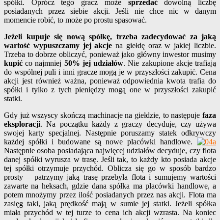
spółki. Oprócz tego gracz może
sprzedać
dowolną liczbę
posiadanych przez siebie akcji. Jeśli nie chce nic w danym
momencie robić, to może po prostu spasować.
Jeżeli kupuje się nową spółkę, trzeba zadecydować za jaką
wartość wypuszczamy jej akcje
na giełdę oraz w jakiej liczbie.
Trzeba to dobrze obliczyć, ponieważ jako główny inwestor musimy
kupić
co najmniej
50% jej udziałów
. Nie zakupione akcje trafiają
do wspólnej puli i inni gracze mogą je w przyszłości zakupić. Cena
akcji jest również ważna, ponieważ odpowiednia kwota trafia do
spółki i tylko z tych pieniędzy mogą one w przyszłości zakupić
statki.
Gdy już wszyscy skończą machinacje na giełdzie, to następuje
faza
eksploracji
. Na początku każdy z graczy decyduje, czy używa
swojej karty specjalnej. Następnie poruszamy statek odkrywczy
każdej spółki i budowane są nowe placówki handlowe.
Następnie osoba posiadająca najwięcej udziałów decyduje, czy flota
danej spółki wyrusza w trasę. Jeśli tak, to każdy kto posiada akcje
tej spółki otrzymuje przychód. Oblicza się go w sposób bardzo
prosty – patrzymy jaką trasę przebyła flota i sumujemy wartości
zawarte na heksach, gdzie dana spółka ma placówki handlowe, a
potem mnożymy przez ilość posiadanych przez nas akcji. Flota ma
zasięg taki, jaką prędkość mają w sumie jej statki. Jeżeli spółka
miała przychód w tej turze to cena ich akcji wzrasta. Na koniec