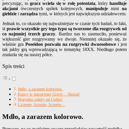
precyzując, to
gracz wciela się w rolę potentata
, który
handluje
akcjami
ówczesnych spółek kolejowych,
manipuluje
nimi
na
giełdzie
i
zarządza
tymi, w których jest największym udziałowcem.
Jednak to, co okazało się najważniejsze w czasie tych badań, to fakt,
iż
prawie wszystkie gry tego typu są tworzone dla rozgrywek od
co najmniej trzech graczy
. Bardzo nas to zasmuciło, ponieważ
większość gier rozgrywamy we dwoje. Niemniej okazało się, że
właśnie gra
Poseidon
pozwala na rozgrywki dwuosobowe
i jest
tak jakby grą wprowadzającą w tematykę 18XX. Niedługo potem
znalazła się na naszej półce.
Spis treści
Mdło, a zarazem kolorowo.
Kupcy w starożytnej Grecji… Akurat!
Wszystko zależy od Ciebie!
Liczenie, liczenie, liczenie…
Mdło, a zarazem kolorowo.
Pierwsze, na co zwrócimy uwagę przeglądając zawartość pudełka