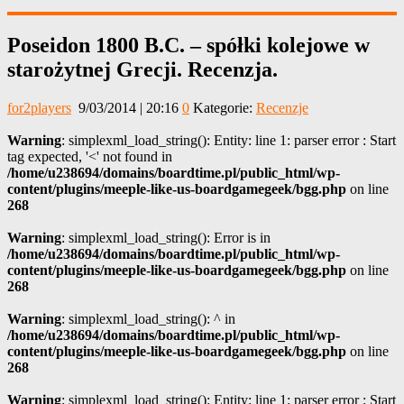
Poseidon 1800 B.C. – spółki kolejowe w
starożytnej Grecji. Recenzja.
for2players
9/03/2014 | 20:16
0
Kategorie:
Recenzje
Warning
: simplexml_load_string(): Entity: line 1: parser error : Start
tag expected, '<' not found in
/home/u238694/domains/boardtime.pl/public_html/wp-
content/plugins/meeple-like-us-boardgamegeek/bgg.php
on line
268
Warning
: simplexml_load_string(): Error is in
/home/u238694/domains/boardtime.pl/public_html/wp-
content/plugins/meeple-like-us-boardgamegeek/bgg.php
on line
268
Warning
: simplexml_load_string(): ^ in
/home/u238694/domains/boardtime.pl/public_html/wp-
content/plugins/meeple-like-us-boardgamegeek/bgg.php
on line
268
Warning
: simplexml_load_string(): Entity: line 1: parser error : Start