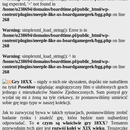
tag expected, '<' not found in
/home/u238694/domains/boardtime.pl/public_html/wp-
content/plugins/meeple-like-us-boardgamegeek/bgg.php
on line
268
Warning
: simplexml_load_string(): Error is in
/home/u238694/domains/boardtime.pl/public_html/wp-
content/plugins/meeple-like-us-boardgamegeek/bgg.php
on line
268
Warning
: simplexml_load_string(): ^ in
/home/u238694/domains/boardtime.pl/public_html/wp-
content/plugins/meeple-like-us-boardgamegeek/bgg.php
on line
268
Gry 18XX
– nigdy o nich nie słyszałem, dopóki nie natrafiłem
na tytuł
Poseidon
oglądając anglojęzyczny film o ulubionych grach
jednego z mieszkańców Stanów Zjednoczonych. Sam pomysł gry
wydał się mi z żoną na tyle ciekawy, że postanowiliśmy umieścić
sobie grę tego typu w naszej kolekcji.
Jak to zazwyczaj bywa w takich sytuacjach, postanowiliśmy zrobić
badanie rynku i znaleźć grę, która będzie nam najbardziej
odpowiadać. To
o czym są właściwie gry 18XX
? Tematem
przewodnim tych gier jest
rozwój kolei w XIX wieku
. Troszeczkę