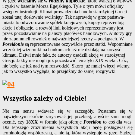
W grze
wcielamy się w rodziny kupieckie
, które walczą o wpływy
i zyski w basenie Morza Egejskiego. Tyle o tym mówi oficjalny
wstęp w instrukcji. Klimat prowadzenia handlu starożytnej Grecji
został tutaj dosłownie wciśnięty. Tak naprawdę w grze państwa-
miasta to odwzorowanie spółek kolejowych, kupcy reprezentują
akcje i obligacje, a rozwój linii kolejowych reprezentowany jest
przez pozostawianie na planszy placówek handlowych. Autorzy gry
nie zapomnieli również o najważniejszej rzeczy – pociągach. W
Poseidonie
są reprezentowane oczywiście przez statki. Wspomniane
wcześniej wizerunki na banknotach też nie działają na korzyść
klimatu. Dziwi mnie fakt, że autorzy osadzili akcję w starożytnej
Grecji. Jakby nie mogli już pozostawić tematyki XIX wieku. Cóż,
nie będę się już nad tym rozwodzić. Skoro już mniej więcej wiemy,
jak to wszystko wygląda, to przejdźmy do samej rozgrywki.
Wszystko zależy od Ciebie!
Nie ma sensu wdawać się w szczegóły. Postaram się w
największym skrócie zarysować jej przebieg, abyście sami mogli
ocenić, czy
18XX
w formie jaką oferuje
Poseidon
to coś dla was.
Dla lepszego zrozumienia wszystkich akcji będę posługiwał się
terminologią współczesną, a nie tą, która występuje w grze. Sądzę,