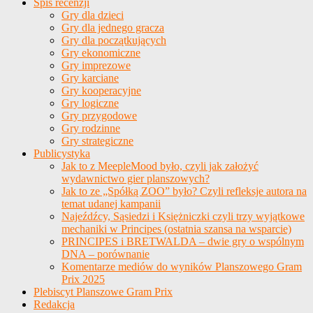
Spis recenzji
Gry dla dzieci
Gry dla jednego gracza
Gry dla początkujących
Gry ekonomiczne
Gry imprezowe
Gry karciane
Gry kooperacyjne
Gry logiczne
Gry przygodowe
Gry rodzinne
Gry strategiczne
Publicystyka
Jak to z MeepleMood było, czyli jak założyć
wydawnictwo gier planszowych?
Jak to ze „Spółką ZOO” było? Czyli refleksje autora na
temat udanej kampanii
Najeźdźcy, Sąsiedzi i Księżniczki czyli trzy wyjątkowe
mechaniki w Principes (ostatnia szansa na wsparcie)
PRINCIPES i BRETWALDA – dwie gry o wspólnym
DNA – porównanie
Komentarze mediów do wyników Planszowego Gram
Prix 2025
Plebiscyt Planszowe Gram Prix
Redakcja