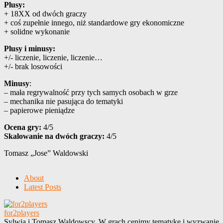
Plusy:
+ 18XX od dwóch graczy
+ coś zupełnie innego, niż standardowe gry ekonomiczne
+ solidne wykonanie
Plusy i minusy:
+/- liczenie, liczenie, liczenie…
+/- brak losowości
Minusy
:
– mała regrywalność przy tych samych osobach w grze
– mechanika nie pasująca do tematyki
– papierowe pieniądze
Ocena gry:
4/5
Skalowanie na dwóch graczy:
4/5
Tomasz „Jose” Waldowski
About
Latest Posts
for2players
Sylwia i Tomasz Waldowscy. W grach cenimy tematykę i wyzwanie