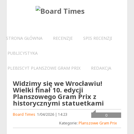
STRONA GŁÓWNA
RECENZJE
SPIS RECENZJI
PUBLICYSTYKA
PLEBISCYT PLANSZOWE GRAM PRIX
REDAKCJA
Widzimy się we Wrocławiu!
Wielki finał 10. edycji
Planszowego Gram Prix z
historycznymi statuetkami
Board Times
1/04/2026 | 14:23
0
Kategorie:
Planszowe Gram Prix