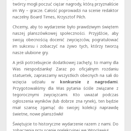
twórcy mogli poczuć ciężar nagrody, którą przyznaliście
im Wy – gracze. Całość poprowadzi na scenie redaktor
naczelny Board Times, Krzysztof Pilch.
Chcemy, aby to wydarzenie było prawdziwym świętem
naszej planszówkowej społeczności. Przyjdźcie, aby
swoją obecnością docenić zwycięzców, pogratulować
im sukcesu i zobaczyć na żywo tych, którzy tworzą
nasze ulubione gry.
A jeśli potrzebujecie dodatkowej zachęty, to mamy dla
Was niespodziankę! Zaraz po oficjalnym rozdaniu
statuetek, zapraszamy wszystkich obecnych na sali do
wzięcia udziału w
konkursie z nagrodami
.
Przygotowaliśmy dla Was pytania ściśle związane z
tegorocznymi zwycięzcami. Kto uważał podczas
ogłoszenia wyników (lub dobrze zna rynek), ten będzie
miał szansę zgarnąć do swojej kolekcji naprawdę
świetne, nowe planszówki!
Świętujcie to historyczne wydarzenie razem z nami. Do
zobaczenia przy scenie prelekcyjnej we Wrocławiu!