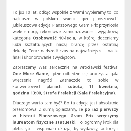
To już 10 lat, odkąd wspólnie z Wami wybieramy to, co
najlepsze w polskim świecie gier planszowych!
Jubileuszowa edycja Planszowego Gram Prix przyniosła
wiele emocji, rekordowe zaangażowanie i wyjątkową
kategorię
Osobowość 10-lecia
, w której doceniamy
ludzi kształtujących naszą branżę przez ostatnią
dekadę. Teraz nadszedł czas na najważniejsze – wielki
finał i uhonorowanie zwycięzców.
Zapraszamy Was serdecznie na wrocławski festiwal
One More Game
, gdzie odbędzie się uroczysta gala
wręczenia nagród. Zaznaczcie to sobie w
konwentowych planach:
sobota, 11 kwietnia,
godzina 13:00, Strefa Prelekcji (Sala Prelekcyjna)
.
Dlaczego warto tam być? Bo ta edycja jest absolutnie
przełomowa! Z dumą ogłaszamy, że
po raz pierwszy
w historii Planszowego Gram Prix wręczymy
laureatom fizyczne statuetki
. To ogromny krok dla
plebiscytu i wspaniała okazja, by wydawcy, autorzy i