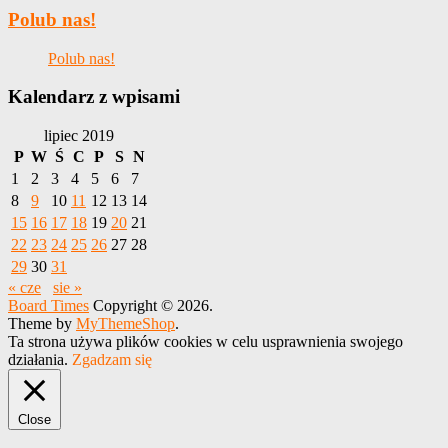
Polub nas!
Polub nas!
Kalendarz z wpisami
lipiec 2019
P
W
Ś
C
P
S
N
1
2
3
4
5
6
7
8
9
10
11
12
13
14
15
16
17
18
19
20
21
22
23
24
25
26
27
28
29
30
31
« cze
sie »
Board Times
Copyright © 2026.
Theme by
MyThemeShop
.
Ta strona używa plików cookies w celu usprawnienia swojego
działania.
Zgadzam się
Close