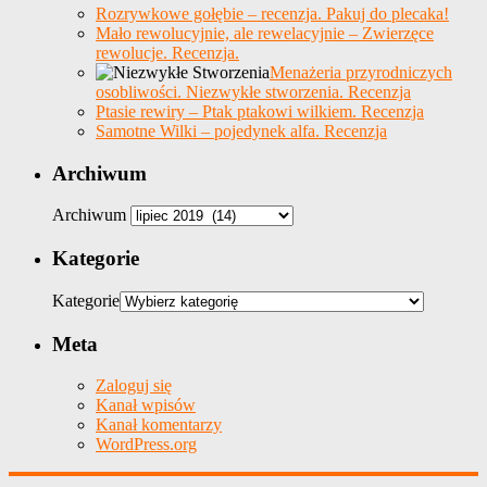
Rozrywkowe gołębie – recenzja. Pakuj do plecaka!
Mało rewolucyjnie, ale rewelacyjnie – Zwierzęce
rewolucje. Recenzja.
Menażeria przyrodniczych
osobliwości. Niezwykłe stworzenia. Recenzja
Ptasie rewiry – Ptak ptakowi wilkiem. Recenzja
Samotne Wilki – pojedynek alfa. Recenzja
Archiwum
Archiwum
Kategorie
Kategorie
Meta
Zaloguj się
Kanał wpisów
Kanał komentarzy
WordPress.org