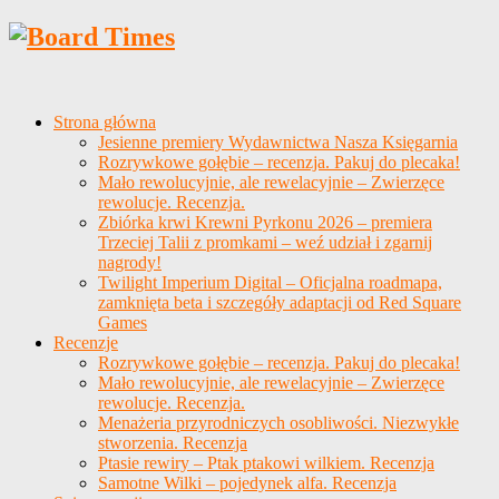
Strona główna
Jesienne premiery Wydawnictwa Nasza Księgarnia
Rozrywkowe gołębie – recenzja. Pakuj do plecaka!
Mało rewolucyjnie, ale rewelacyjnie – Zwierzęce
rewolucje. Recenzja.
Zbiórka krwi Krewni Pyrkonu 2026 – premiera
Trzeciej Talii z promkami – weź udział i zgarnij
nagrody!
Twilight Imperium Digital – Oficjalna roadmapa,
zamknięta beta i szczegóły adaptacji od Red Square
Games
Recenzje
Rozrywkowe gołębie – recenzja. Pakuj do plecaka!
Mało rewolucyjnie, ale rewelacyjnie – Zwierzęce
rewolucje. Recenzja.
Menażeria przyrodniczych osobliwości. Niezwykłe
stworzenia. Recenzja
Ptasie rewiry – Ptak ptakowi wilkiem. Recenzja
Samotne Wilki – pojedynek alfa. Recenzja