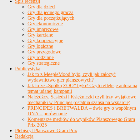
Spis recenzji
Gry dla dzieci
Gry dla jednego gracza
Gry dla początkujących
Gry ekonomiczne
Gry imprezowe
Gry karciane
Gry kooperacyjne
Gry logiczne
Gry przygodowe
Gry rodzinne
Gry strategiczne
Publicystyka
Jak to z MeepleMood było, czyli jak założyć
wydawnictwo gier planszowych?
Jak to ze „Spółką ZOO” było? Czyli refleksje autora na
temat udanej kampanii
Najeźdźcy, Sąsiedzi i Księżniczki czyli trzy wyjątkowe
mechaniki w Principes (ostatnia szansa na wsparcie)
PRINCIPES i BRETWALDA – dwie gry o wspólnym
DNA – porównanie
Komentarze mediów do wyników Planszowego Gram
Prix 2025
Plebiscyt Planszowe Gram Prix
Redakcja