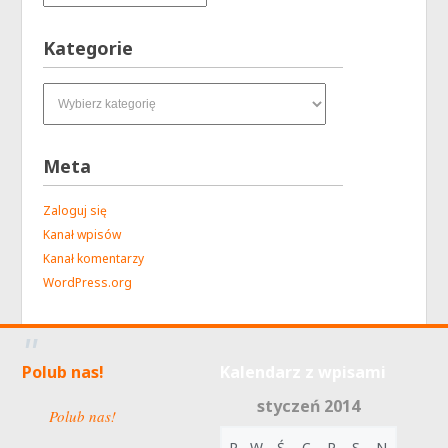
Kategorie
Kategorie
Meta
Zaloguj się
Kanał wpisów
Kanał komentarzy
WordPress.org
Polub nas!
Kalendarz z wpisami
styczeń 2014
Polub nas!
P
W
Ś
C
P
S
N