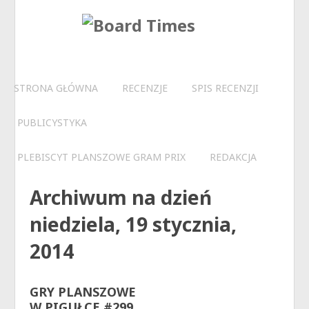
STRONA GŁÓWNA
RECENZJE
SPIS RECENZJI
PUBLICYSTYKA
PLEBISCYT PLANSZOWE GRAM PRIX
REDAKCJA
Archiwum na dzień
niedziela, 19 stycznia,
2014
GRY PLANSZOWE
W PIGUŁCE #299