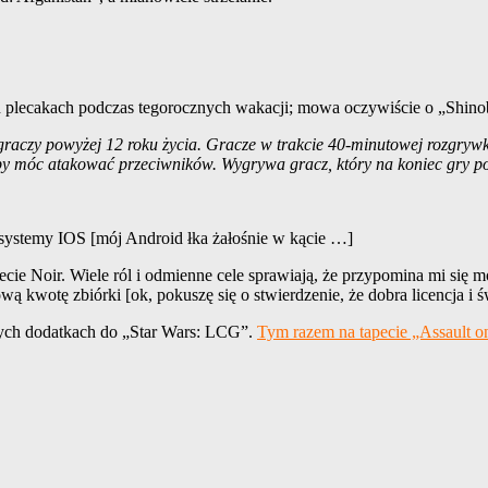
 plecakach podczas tegorocznych wakacji; mowa oczywiście o „Shinob
5 graczy powyżej 12 roku życia. Gracze w trakcie 40-minutowej rozgryw
ę, by móc atakować przeciwników. Wygrywa gracz, który na koniec gry p
 systemy IOS [mój Android łka żałośnie w kącie …]
e Noir. Wiele ról i odmienne cele sprawiają, że przypomina mi się mój
ową kwotę zbiórki [ok, pokuszę się o stwierdzenie, że dobra licencja
jnych dodatkach do „Star Wars: LCG”.
Tym razem na tapecie „Assault 