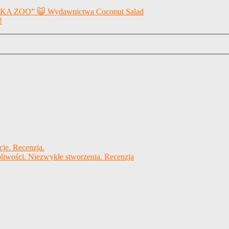
 ZOO” 😺 Wydawnictwa Coconut Salad
!
cje. Recenzja.
liwości. Niezwykłe stworzenia. Recenzja