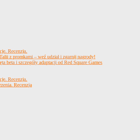
cje. Recenzja.
alii z promkami – weź udział i zgarnij nagrody!
ęta beta i szczegóły adaptacji od Red Square Games
cje. Recenzja.
rzenia. Recenzja