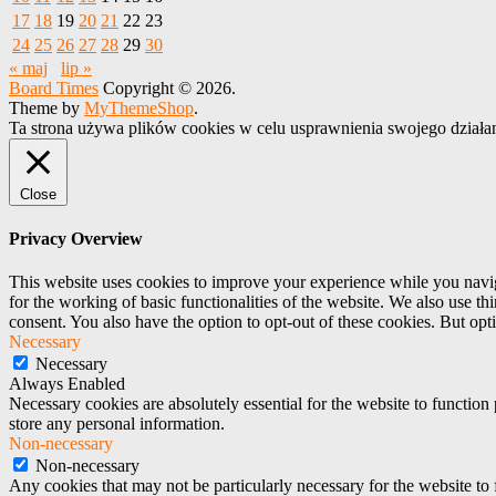
17
18
19
20
21
22
23
24
25
26
27
28
29
30
« maj
lip »
Board Times
Copyright © 2026.
Theme by
MyThemeShop
.
Ta strona używa plików cookies w celu usprawnienia swojego działa
Close
Privacy Overview
This website uses cookies to improve your experience while you naviga
for the working of basic functionalities of the website. We also use t
consent. You also have the option to opt-out of these cookies. But op
Necessary
Necessary
Always Enabled
Necessary cookies are absolutely essential for the website to function 
store any personal information.
Non-necessary
Non-necessary
Any cookies that may not be particularly necessary for the website to 