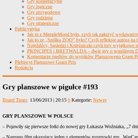
Gry kooperacyjne
Gry logiczne
Gry przygodowe
Gry rodzinne
Gry strategiczne
Publicystyka
Jak to z MeepleMood było, czyli jak założyć wydawnic
Jak to ze „Spółką ZOO” było? Czyli refleksje autora na 
Najeźdźcy, Sąsiedzi i Księżniczki czyli trzy wyjątkowe m
PRINCIPES i BRETWALDA – dwie gry o wspólnym D
Komentarze mediów do wyników Planszowego Gram Pr
Plebiscyt Planszowe Gram Prix
Redakcja
Gry planszowe w pigułce #193
Board Times
13/06/2013 | 20:15
0
Kategorie:
Newsy
GRY PLANSZOWE W POLSCE
– Pojawiły się pierwsze fotki do nowej gry Łukasza Woźniaka, „7 dni
– Nagrano film ukazujący jeden z elementów rozgrywki gry „WarCard: