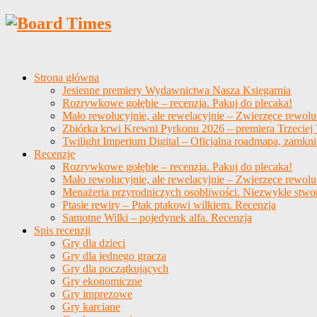
Strona główna
Jesienne premiery Wydawnictwa Nasza Księgarnia
Rozrywkowe gołębie – recenzja. Pakuj do plecaka!
Mało rewolucyjnie, ale rewelacyjnie – Zwierzęce rewolu
Zbiórka krwi Krewni Pyrkonu 2026 – premiera Trzeciej T
Twilight Imperium Digital – Oficjalna roadmapa, zamkni
Recenzje
Rozrywkowe gołębie – recenzja. Pakuj do plecaka!
Mało rewolucyjnie, ale rewelacyjnie – Zwierzęce rewolu
Menażeria przyrodniczych osobliwości. Niezwykłe stwo
Ptasie rewiry – Ptak ptakowi wilkiem. Recenzja
Samotne Wilki – pojedynek alfa. Recenzja
Spis recenzji
Gry dla dzieci
Gry dla jednego gracza
Gry dla początkujących
Gry ekonomiczne
Gry imprezowe
Gry karciane