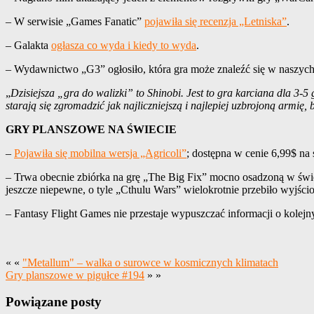
– W serwisie „Games Fanatic”
pojawiła się recenzja „Letniska”
.
– Galakta
ogłasza co wyda i kiedy to wyda
.
– Wydawnictwo „G3” ogłosiło, która gra może znaleźć się w naszych
„
Dzisiejsza „gra do walizki” to Shinobi. Jest to gra karciana dla 3-
starają się zgromadzić jak najliczniejszą i najlepiej uzbrojoną armi
GRY PLANSZOWE NA ŚWIECIE
–
Pojawiła się mobilna wersja „Agricoli”
; dostępna w cenie 6,99$ na
– Trwa obecnie zbiórka na grę „The Big Fix” mocno osadzoną w świeci
jeszcze niepewne, o tyle „Cthulu Wars” wielokrotnie przebiło wyjści
– Fantasy Flight Games nie przestaje wypuszczać informacji o kole
« «
"Metallum" – walka o surowce w kosmicznych klimatach
Gry planszowe w pigułce #194
» »
Powiązane posty