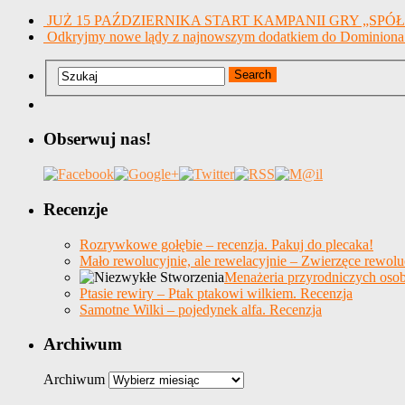
JUŻ 15 PAŹDZIERNIKA START KAMPANII GRY „SPÓŁKA
Odkryjmy nowe lądy z najnowszym dodatkiem do Dominiona
Obserwuj nas!
Recenzje
Rozrywkowe gołębie – recenzja. Pakuj do plecaka!
Mało rewolucyjnie, ale rewelacyjnie – Zwierzęce rewolu
Menażeria przyrodniczych osob
Ptasie rewiry – Ptak ptakowi wilkiem. Recenzja
Samotne Wilki – pojedynek alfa. Recenzja
Archiwum
Archiwum