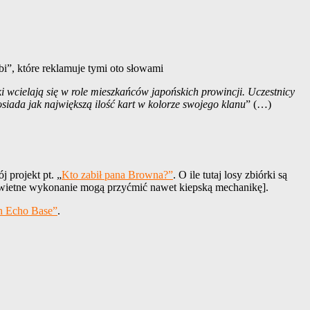
i”, które reklamuje tymi oto słowami
ki wcielają się w role mieszkańców japońskich prowincji. Uczestnicy
osiada jak największą ilość kart w kolorze swojego klanu
” (…)
 projekt pt. „
Kto zabił pana Browna?”
. O ile tutaj losy zbiórki są
 i świetne wykonanie mogą przyćmić nawet kiepską mechanikę].
on Echo Base”
.