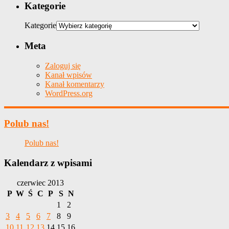
Kategorie
Kategorie
Meta
Zaloguj się
Kanał wpisów
Kanał komentarzy
WordPress.org
Polub nas!
Polub nas!
Kalendarz z wpisami
czerwiec 2013
P
W
Ś
C
P
S
N
1
2
3
4
5
6
7
8
9
10
11
12
13
14
15
16