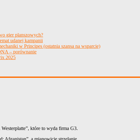
two gier planszowych?
temat udanej kampanii
echaniki w Principes (ostatnia szansa na wsparcie)
NA – porównanie
ix 2025
 Westerplatte”, które to wyda firma G3.
 Afganistan”, a mianowicie strzelanie.