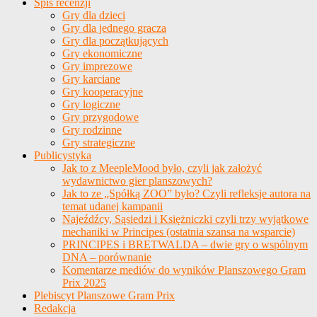
Spis recenzji
Gry dla dzieci
Gry dla jednego gracza
Gry dla początkujących
Gry ekonomiczne
Gry imprezowe
Gry karciane
Gry kooperacyjne
Gry logiczne
Gry przygodowe
Gry rodzinne
Gry strategiczne
Publicystyka
Jak to z MeepleMood było, czyli jak założyć
wydawnictwo gier planszowych?
Jak to ze „Spółką ZOO” było? Czyli refleksje autora na
temat udanej kampanii
Najeźdźcy, Sąsiedzi i Księżniczki czyli trzy wyjątkowe
mechaniki w Principes (ostatnia szansa na wsparcie)
PRINCIPES i BRETWALDA – dwie gry o wspólnym
DNA – porównanie
Komentarze mediów do wyników Planszowego Gram
Prix 2025
Plebiscyt Planszowe Gram Prix
Redakcja