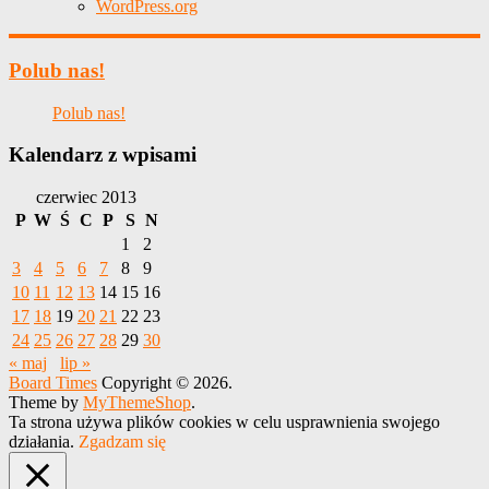
WordPress.org
Polub nas!
Polub nas!
Kalendarz z wpisami
czerwiec 2013
P
W
Ś
C
P
S
N
1
2
3
4
5
6
7
8
9
10
11
12
13
14
15
16
17
18
19
20
21
22
23
24
25
26
27
28
29
30
« maj
lip »
Board Times
Copyright © 2026.
Theme by
MyThemeShop
.
Ta strona używa plików cookies w celu usprawnienia swojego
działania.
Zgadzam się