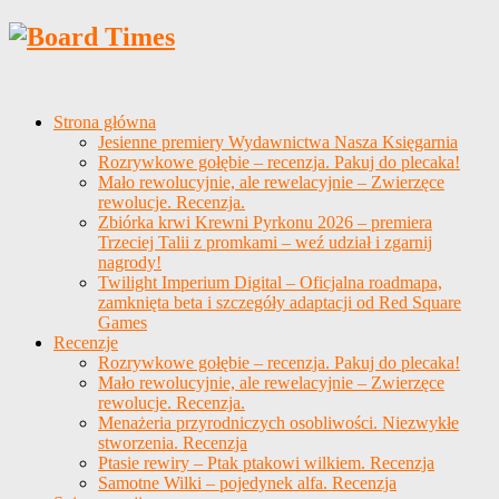
Strona główna
Jesienne premiery Wydawnictwa Nasza Księgarnia
Rozrywkowe gołębie – recenzja. Pakuj do plecaka!
Mało rewolucyjnie, ale rewelacyjnie – Zwierzęce
rewolucje. Recenzja.
Zbiórka krwi Krewni Pyrkonu 2026 – premiera
Trzeciej Talii z promkami – weź udział i zgarnij
nagrody!
Twilight Imperium Digital – Oficjalna roadmapa,
zamknięta beta i szczegóły adaptacji od Red Square
Games
Recenzje
Rozrywkowe gołębie – recenzja. Pakuj do plecaka!
Mało rewolucyjnie, ale rewelacyjnie – Zwierzęce
rewolucje. Recenzja.
Menażeria przyrodniczych osobliwości. Niezwykłe
stworzenia. Recenzja
Ptasie rewiry – Ptak ptakowi wilkiem. Recenzja
Samotne Wilki – pojedynek alfa. Recenzja