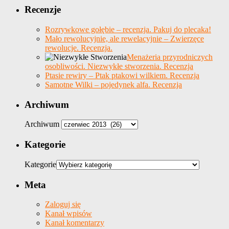
Recenzje
Rozrywkowe gołębie – recenzja. Pakuj do plecaka!
Mało rewolucyjnie, ale rewelacyjnie – Zwierzęce
rewolucje. Recenzja.
Menażeria przyrodniczych
osobliwości. Niezwykłe stworzenia. Recenzja
Ptasie rewiry – Ptak ptakowi wilkiem. Recenzja
Samotne Wilki – pojedynek alfa. Recenzja
Archiwum
Archiwum
Kategorie
Kategorie
Meta
Zaloguj się
Kanał wpisów
Kanał komentarzy