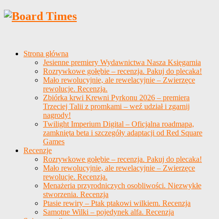
Strona główna
Jesienne premiery Wydawnictwa Nasza Księgarnia
Rozrywkowe gołębie – recenzja. Pakuj do plecaka!
Mało rewolucyjnie, ale rewelacyjnie – Zwierzęce
rewolucje. Recenzja.
Zbiórka krwi Krewni Pyrkonu 2026 – premiera
Trzeciej Talii z promkami – weź udział i zgarnij
nagrody!
Twilight Imperium Digital – Oficjalna roadmapa,
zamknięta beta i szczegóły adaptacji od Red Square
Games
Recenzje
Rozrywkowe gołębie – recenzja. Pakuj do plecaka!
Mało rewolucyjnie, ale rewelacyjnie – Zwierzęce
rewolucje. Recenzja.
Menażeria przyrodniczych osobliwości. Niezwykłe
stworzenia. Recenzja
Ptasie rewiry – Ptak ptakowi wilkiem. Recenzja
Samotne Wilki – pojedynek alfa. Recenzja