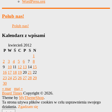
WordPress.org
Polub nas!
Polub nas!
Kalendarz z wpisami
kwiecień 2012
P
W
Ś
C
P
S
N
1
2
3
4
5
6
7
8
9
10
11
12
13
14
15
16
17
18
19
20
21
22
23
24
25
26
27
28
29
30
« mar
maj »
Board Times
Copyright © 2026.
Theme by
MyThemeShop
.
Ta strona używa plików cookies w celu usprawnienia swojego
działania.
Zgadzam się