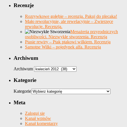
Recenzje
Rozrywkowe gołębie – recenzja. Pakuj do plecaka!
Mało rewolucyjnie, ale rewelacyjnie – Zwierzęce
rewolucje. Recenzja.
Menażeria przyrodniczych
osobliwości. Niezwykłe stworzenia. Recenzja
Ptasie rewiry – Ptak ptakowi wilkiem. Recenzja
Samotne Wilki – pojedynek alfa. Recenzja
Archiwum
Archiwum
Kategorie
Kategorie
Meta
Zaloguj się
Kanał wpisów
Kanał komentarzy