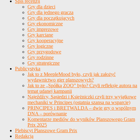
Spis recenzji
Gry dla dzieci
Gry dla jednego gracza
Gry dla początkujących
Gry ekonomiczne
Gry imprezowe
Gry karciane
Gry kooperacyjne
Gry logiczne
Gry przygodowe
Gry rodzinne
Gry strategiczne
Publicystyka
Jak to z MeepleMood było, czyli jak założyć
wydawnictwo gier planszowych?
Jak to ze „Spółką ZOO” było? Czyli refleksje autora na
temat udanej kampanii
Najeźdźcy, Sąsiedzi i Księżniczki czyli trzy wyjątkowe
mechaniki w Principes (ostatnia szansa na wsparcie)
PRINCIPES i BRETWALDA – dwie gry o wspólnym
DNA – porównanie
Komentarze mediów do wyników Planszowego Gram
Prix 2025
Plebiscyt Planszowe Gram Prix
Redakcja