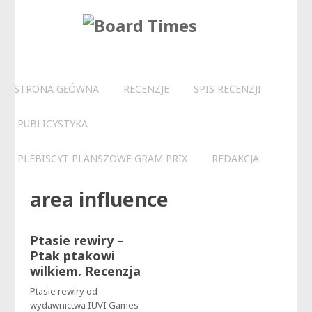
STRONA GŁÓWNA
RECENZJE
SPIS RECENZJI
PUBLICYSTYKA
PLEBISCYT PLANSZOWE GRAM PRIX
REDAKCJA
area influence
Ptasie rewiry –
Ptak ptakowi
wilkiem. Recenzja
Ptasie rewiry od
wydawnictwa IUVI Games