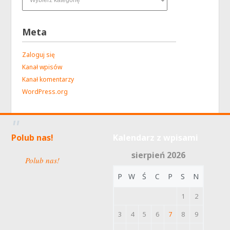
Meta
Zaloguj się
Kanał wpisów
Kanał komentarzy
WordPress.org
Polub nas!
Kalendarz z wpisami
sierpień 2026
Polub nas!
P
W
Ś
C
P
S
N
1
2
3
4
5
6
7
8
9