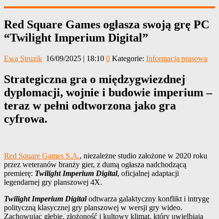
Red Square Games ogłasza swoją grę PC
“Twilight Imperium Digital”
Ewa Struzik
16/09/2025 | 18:10
0
Kategorie:
Informacja prasowa
Strategiczna gra o międzygwiezdnej
dyplomacji, wojnie i budowie imperium –
teraz w pełni odtworzona jako gra
cyfrowa.
Red Square Games S.A.
, niezależne studio założone w 2020 roku
przez weteranów branży gier, z dumą ogłasza nadchodzącą
premierę:
Twilight Imperium Digital
, oficjalnej adaptacji
legendarnej gry planszowej 4X.
Twilight Imperium Digital
odtwarza galaktyczny konflikt i intrygę
polityczną klasycznej gry planszowej w wersji gry wideo.
Zachowując głębię, złożoność i kultowy klimat, który uwielbiają