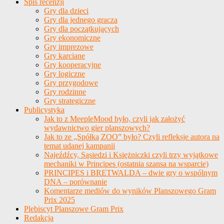
Spis recenzji
Gry dla dzieci
Gry dla jednego gracza
Gry dla początkujących
Gry ekonomiczne
Gry imprezowe
Gry karciane
Gry kooperacyjne
Gry logiczne
Gry przygodowe
Gry rodzinne
Gry strategiczne
Publicystyka
Jak to z MeepleMood było, czyli jak założyć
wydawnictwo gier planszowych?
Jak to ze „Spółką ZOO” było? Czyli refleksje autora na
temat udanej kampanii
Najeźdźcy, Sąsiedzi i Księżniczki czyli trzy wyjątkowe
mechaniki w Principes (ostatnia szansa na wsparcie)
PRINCIPES i BRETWALDA – dwie gry o wspólnym
DNA – porównanie
Komentarze mediów do wyników Planszowego Gram
Prix 2025
Plebiscyt Planszowe Gram Prix
Redakcja