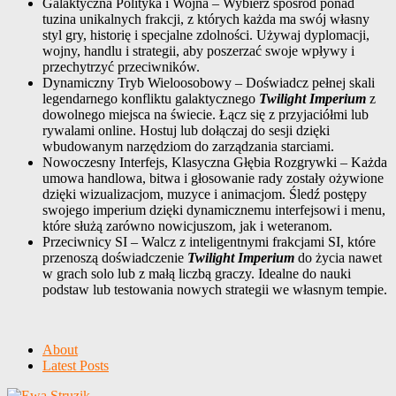
Galaktyczna Polityka i Wojna – Wybierz spośród ponad
tuzina unikalnych frakcji, z których każda ma swój własny
styl gry, historię i specjalne zdolności. Używaj dyplomacji,
wojny, handlu i strategii, aby poszerzać swoje wpływy i
przechytrzyć przeciwników.
Dynamiczny Tryb Wieloosobowy – Doświadcz pełnej skali
legendarnego konfliktu galaktycznego
Twilight Imperium
z
dowolnego miejsca na świecie. Łącz się z przyjaciółmi lub
rywalami online. Hostuj lub dołączaj do sesji dzięki
wbudowanym narzędziom do zarządzania starciami.
Nowoczesny Interfejs, Klasyczna Głębia Rozgrywki – Każda
umowa handlowa, bitwa i głosowanie rady zostały ożywione
dzięki wizualizacjom, muzyce i animacjom. Śledź postępy
swojego imperium dzięki dynamicznemu interfejsowi i menu,
które służą zarówno nowicjuszom, jak i weteranom.
Przeciwnicy SI – Walcz z inteligentnymi frakcjami SI, które
przenoszą doświadczenie
Twilight Imperium
do życia nawet
w grach solo lub z małą liczbą graczy. Idealne do nauki
podstaw lub testowania nowych strategii we własnym tempie.
About
Latest Posts