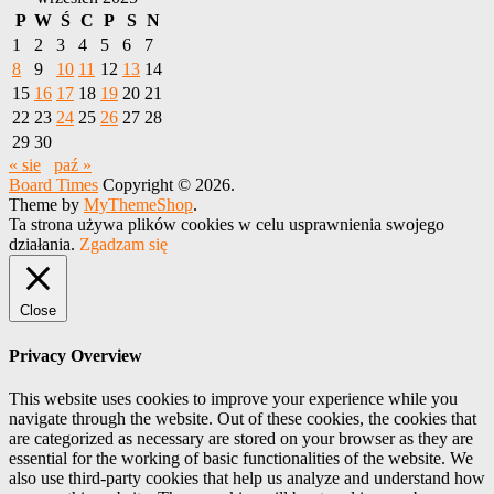
P
W
Ś
C
P
S
N
1
2
3
4
5
6
7
8
9
10
11
12
13
14
15
16
17
18
19
20
21
22
23
24
25
26
27
28
29
30
« sie
paź »
Board Times
Copyright © 2026.
Theme by
MyThemeShop
.
Ta strona używa plików cookies w celu usprawnienia swojego
działania.
Zgadzam się
Close
Privacy Overview
This website uses cookies to improve your experience while you
navigate through the website. Out of these cookies, the cookies that
are categorized as necessary are stored on your browser as they are
essential for the working of basic functionalities of the website. We
also use third-party cookies that help us analyze and understand how