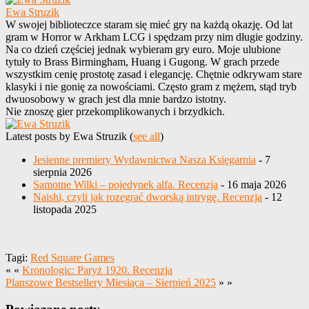
Ewa Struzik
W swojej biblioteczce staram się mieć gry na każdą okazję. Od lat
gram w Horror w Arkham LCG i spędzam przy nim długie godziny.
Na co dzień częściej jednak wybieram gry euro. Moje ulubione
tytuły to Brass Birmingham, Huang i Gugong. W grach przede
wszystkim cenię prostotę zasad i elegancję. Chętnie odkrywam stare
klasyki i nie gonię za nowościami. Często gram z mężem, stąd tryb
dwuosobowy w grach jest dla mnie bardzo istotny.
Nie znoszę gier przekomplikowanych i brzydkich.
Latest posts by Ewa Struzik
(
see all
)
Jesienne premiery Wydawnictwa Nasza Księgarnia
- 7
sierpnia 2026
Samotne Wilki – pojedynek alfa. Recenzja
- 16 maja 2026
Naishi, czyli jak rozegrać dworską intrygę. Recenzja
- 12
listopada 2025
Tagi:
Red Square Games
« «
Kronologic: Paryż 1920. Recenzja
Planszowe Bestsellery Miesiąca – Sierpień 2025
» »