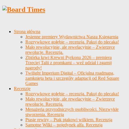
Strona główna
Jesienne premiery Wydawnictwa Nasza Księgarnia
Rozrywkowe gołębie – recenzja. Pakuj do plecaka!
Mało rewolucyjnie, ale rewelacyjnie – Zwierzęce
rewolucje. Recenzja.
Zbiórka krwi Krewni Pyrkonu 2026 – premiera
Trzeciej Talii z promkami – weź udział i zgarnij
nagrody!
Twilight Imperium Digital – Oficjalna roadmapa,
zamknięta beta i szczegóły adaptacji od Red Square
Games
Recenzje
Rozrywkowe gołębie – recenzja. Pakuj do plecaka!
Mało rewolucyjnie, ale rewelacyjnie – Zwierzęce
rewolucje. Recenzja.
Menażeria przyrodniczych osobliwości. Niezwykłe
stworzenia. Recenzja
Ptasie rewiry – Ptak ptakowi wilkiem. Recenzja
Samotne Wilki – pojedynek alfa. Recenzja