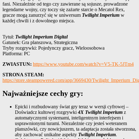
fani. Niezależnie od tego czy zawierane są sojusze, prowadzone
legendarne wojny, czy toczy się zażarte starcie o Mecatol Rex,
gracze mogą zanurzyć się w uniwersum
Twilight Imperium
w
każdej chwili i z dowolnego miejsca.
Tytuł:
Twilight Imperium Digital
Gatunek: Gra planszowa, Strategiczna
Tryby rozgrywki: Pojedynczy gracz, Wieloosobowa
Platforma: PC
ZWIASTUN:
https://www.youtube.com/watch?v=V5-TK-5JTm4
STRONA STEAM:
https://store.steampowered.com/app/3669430/Twilight_Imperium_Digi
Najważniejsze cechy gry:
Epicki i rozbudowany świat gry teraz w wersji cyfrowej –
Doświadcz kultowej rozgrywki
4X Twilight Imperium
z
automatycznymi systemami, inteligentnym interfejsem i
usprawnionymi turami. Niezależnie czy jesteś weteranem
planszówki, czy nowicjuszem, ta adaptacja została stworzona,
aby zachować unikalne aspekty
Twilight Imperium
.