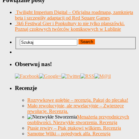
Powiązane posty
Twilight Imperium Digital – Oficjalna roadmapa, zamknięta
beta i szczegóły adaptacji od Red Square Games
3k6 Festiwal Gier i Popkultury to nie tylko planszówki.
Poznaj czołowych twórców komiksowych w Lublinie
Obserwuj nas!
Recenzje
Rozrywkowe gołębie – recenzja. Pakuj do plecaka!
Mało rewolucyjnie, ale rewelacyjnie – Zwierzęce
rewolucje. Recenzja.
Menażeria przyrodniczych
osobliwości. Niezwykłe stworzenia. Recenzja
Ptasie rewiry – Ptak ptakowi wilkiem. Recenzja
Samotne Wilki – pojedynek alfa. Recenzja