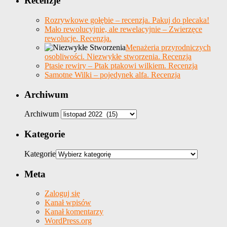
Recenzje
Rozrywkowe gołębie – recenzja. Pakuj do plecaka!
Mało rewolucyjnie, ale rewelacyjnie – Zwierzęce
rewolucje. Recenzja.
Menażeria przyrodniczych
osobliwości. Niezwykłe stworzenia. Recenzja
Ptasie rewiry – Ptak ptakowi wilkiem. Recenzja
Samotne Wilki – pojedynek alfa. Recenzja
Archiwum
Archiwum
Kategorie
Kategorie
Meta
Zaloguj się
Kanał wpisów
Kanał komentarzy
WordPress.org