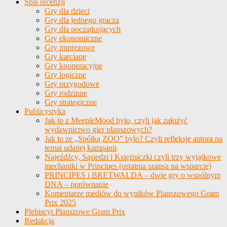
Spis recenzji
Gry dla dzieci
Gry dla jednego gracza
Gry dla początkujących
Gry ekonomiczne
Gry imprezowe
Gry karciane
Gry kooperacyjne
Gry logiczne
Gry przygodowe
Gry rodzinne
Gry strategiczne
Publicystyka
Jak to z MeepleMood było, czyli jak założyć
wydawnictwo gier planszowych?
Jak to ze „Spółką ZOO” było? Czyli refleksje autora na
temat udanej kampanii
Najeźdźcy, Sąsiedzi i Księżniczki czyli trzy wyjątkowe
mechaniki w Principes (ostatnia szansa na wsparcie)
PRINCIPES i BRETWALDA – dwie gry o wspólnym
DNA – porównanie
Komentarze mediów do wyników Planszowego Gram
Prix 2025
Plebiscyt Planszowe Gram Prix
Redakcja