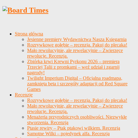
Strona główna
Jesienne premiery Wydawnictwa Nasza Księgarnia
Rozrywkowe gołębie – recenzja. Pakuj do plecaka!
Mało rewolucyjnie, ale rewelacyjnie – Zwierzęce
rewolucje. Recenzja.
Zbiórka krwi Krewni Pyrkonu 2026 – premiera
Trzeciej Talii z promkami – weź udział i zgarnij
nagrody!
Twilight Imperium Digital – Oficjalna roadmapa,
zamknięta beta i szczegóły adaptacji od Red Square
Games
Recenzje
Rozrywkowe gołębie – recenzja. Pakuj do plecaka!
Mało rewolucyjnie, ale rewelacyjnie – Zwierzęce
rewolucje. Recenzja.
Menażeria przyrodniczych osobliwości. Niezwykłe
stworzenia. Recenzja
Ptasie rewiry – Ptak ptakowi wilkiem. Recenzja
Samotne Wilki – pojedynek alfa. Recenzja