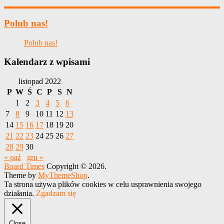
Polub nas!
Polub nas!
Kalendarz z wpisami
listopad 2022
P
W
Ś
C
P
S
N
1
2
3
4
5
6
7
8
9
10
11
12
13
14
15
16
17
18
19
20
21
22
23
24
25
26
27
28
29
30
« paź
gru »
Board Times
Copyright © 2026.
Theme by
MyThemeShop
.
Ta strona używa plików cookies w celu usprawnienia swojego
działania.
Zgadzam się
Close