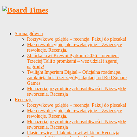
Strona główna
Rozrywkowe gołębie – recenzja. Pakuj do plecaka!
Mało rewolucyjnie, ale rewelacyjnie – Zwierzęce
rewolucje. Recenzja.
Zbiórka krwi Krewni Pyrkonu 2026 – premiera
Trzeciej Talii z promkami – weź udział i zgarnij
nagrody!
Twilight Imperium Digital – Oficjalna roadmapa,
zamknięta beta i szczegóły adaptacji od Red Square
Games
Menażeria przyrodniczych osobliwości. Niezwykłe
stworzenia. Recenzja
Recenzje
Rozrywkowe gołębie – recenzja. Pakuj do plecaka!
Mało rewolucyjnie, ale rewelacyjnie – Zwierzęce
rewolucje. Recenzja.
Menażeria przyrodniczych osobliwości. Niezwykłe
stworzenia. Recenzja
Ptasie rewiry – Ptak ptakowi wilkiem. Recenzja