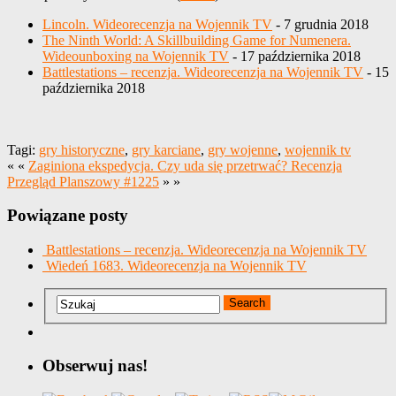
Lincoln. Wideorecenzja na Wojennik TV
- 7 grudnia 2018
The Ninth World: A Skillbuilding Game for Numenera.
Wideounboxing na Wojennik TV
- 17 października 2018
Battlestations – recenzja. Wideorecenzja na Wojennik TV
- 15
października 2018
Tagi:
gry historyczne
,
gry karciane
,
gry wojenne
,
wojennik tv
« «
Zaginiona ekspedycja. Czy uda się przetrwać? Recenzja
Przegląd Planszowy #1225
» »
Powiązane posty
Battlestations – recenzja. Wideorecenzja na Wojennik TV
Wiedeń 1683. Wideorecenzja na Wojennik TV
Obserwuj nas!