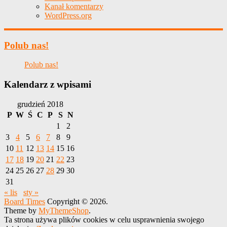
Kanał komentarzy
WordPress.org
Polub nas!
Polub nas!
Kalendarz z wpisami
grudzień 2018
P
W
Ś
C
P
S
N
1
2
3
4
5
6
7
8
9
10
11
12
13
14
15
16
17
18
19
20
21
22
23
24
25
26
27
28
29
30
31
« lis
sty »
Board Times
Copyright © 2026.
Theme by
MyThemeShop
.
Ta strona używa plików cookies w celu usprawnienia swojego