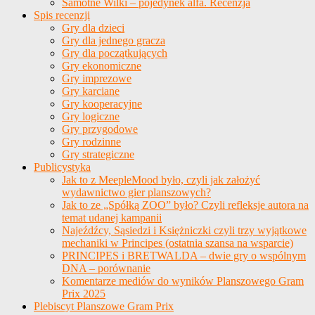
Samotne Wilki – pojedynek alfa. Recenzja
Spis recenzji
Gry dla dzieci
Gry dla jednego gracza
Gry dla początkujących
Gry ekonomiczne
Gry imprezowe
Gry karciane
Gry kooperacyjne
Gry logiczne
Gry przygodowe
Gry rodzinne
Gry strategiczne
Publicystyka
Jak to z MeepleMood było, czyli jak założyć
wydawnictwo gier planszowych?
Jak to ze „Spółką ZOO” było? Czyli refleksje autora na
temat udanej kampanii
Najeźdźcy, Sąsiedzi i Księżniczki czyli trzy wyjątkowe
mechaniki w Principes (ostatnia szansa na wsparcie)
PRINCIPES i BRETWALDA – dwie gry o wspólnym
DNA – porównanie
Komentarze mediów do wyników Planszowego Gram
Prix 2025
Plebiscyt Planszowe Gram Prix