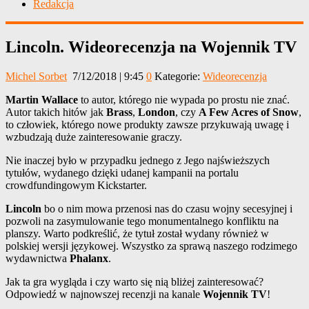
Redakcja
Lincoln. Wideorecenzja na Wojennik TV
Michel Sorbet
7/12/2018 | 9:45
0
Kategorie:
Wideorecenzja
Martin Wallace
to autor, którego nie wypada po prostu nie znać.
Autor takich hitów jak
Brass
,
London
, czy
A Few Acres of Snow
,
to człowiek, którego nowe produkty zawsze przykuwają uwagę i
wzbudzają duże zainteresowanie graczy.
Nie inaczej było w przypadku jednego z Jego najświeższych
tytułów, wydanego dzięki udanej kampanii na portalu
crowdfundingowym Kickstarter.
Lincoln
bo o nim mowa przenosi nas do czasu wojny secesyjnej i
pozwoli na zasymulowanie tego monumentalnego konfliktu na
planszy. Warto podkreślić, że tytuł został wydany również w
polskiej wersji językowej. Wszystko za sprawą naszego rodzimego
wydawnictwa
Phalanx
.
Jak ta gra wygląda i czy warto się nią bliżej zainteresować?
Odpowiedź w najnowszej recenzji na kanale
Wojennik TV
!