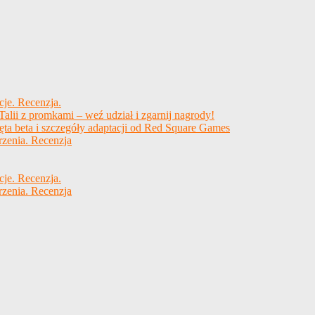
cje. Recenzja.
alii z promkami – weź udział i zgarnij nagrody!
ęta beta i szczegóły adaptacji od Red Square Games
rzenia. Recenzja
cje. Recenzja.
rzenia. Recenzja