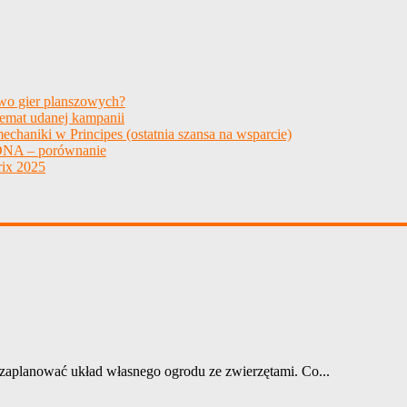
two gier planszowych?
temat udanej kampanii
echaniki w Principes (ostatnia szansa na wsparcie)
NA – porównanie
ix 2025
zaplanować układ własnego ogrodu ze zwierzętami. Co...