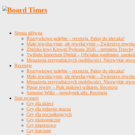
Strona główna
Rozrywkowe gołębie – recenzja. Pakuj do plecaka!
Mało rewolucyjnie, ale rewelacyjnie – Zwierzęce rewolu
Zbiórka krwi Krewni Pyrkonu 2026 – premiera Trzeciej T
Twilight Imperium Digital – Oficjalna roadmapa, zamkni
Menażeria przyrodniczych osobliwości. Niezwykłe stwo
Recenzje
Rozrywkowe gołębie – recenzja. Pakuj do plecaka!
Mało rewolucyjnie, ale rewelacyjnie – Zwierzęce rewolu
Menażeria przyrodniczych osobliwości. Niezwykłe stwo
Ptasie rewiry – Ptak ptakowi wilkiem. Recenzja
Samotne Wilki – pojedynek alfa. Recenzja
Spis recenzji
Gry dla dzieci
Gry dla jednego gracza
Gry dla początkujących
Gry ekonomiczne
Gry imprezowe
Gry karciane