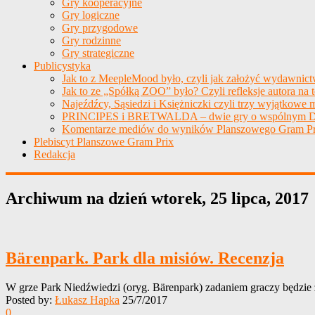
Gry kooperacyjne
Gry logiczne
Gry przygodowe
Gry rodzinne
Gry strategiczne
Publicystyka
Jak to z MeepleMood było, czyli jak założyć wydawnic
Jak to ze „Spółką ZOO” było? Czyli refleksje autora na 
Najeźdźcy, Sąsiedzi i Księżniczki czyli trzy wyjątkowe m
PRINCIPES i BRETWALDA – dwie gry o wspólnym D
Komentarze mediów do wyników Planszowego Gram Pr
Plebiscyt Planszowe Gram Prix
Redakcja
Archiwum na dzień
wtorek, 25 lipca, 2017
Bärenpark. Park dla misiów. Recenzja
W grze Park Niedźwiedzi (oryg. Bärenpark) zadaniem graczy będzie 
Posted by:
Łukasz Hapka
25/7/2017
0