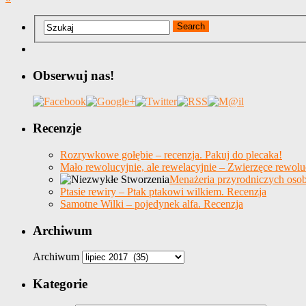
Obserwuj nas!
Recenzje
Rozrywkowe gołębie – recenzja. Pakuj do plecaka!
Mało rewolucyjnie, ale rewelacyjnie – Zwierzęce rewolu
Menażeria przyrodniczych osob
Ptasie rewiry – Ptak ptakowi wilkiem. Recenzja
Samotne Wilki – pojedynek alfa. Recenzja
Archiwum
Archiwum
Kategorie