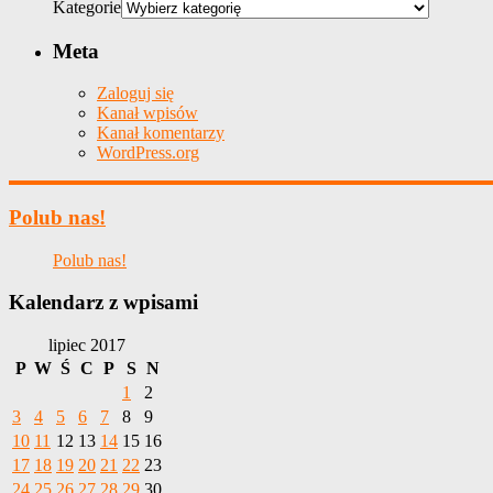
Kategorie
Meta
Zaloguj się
Kanał wpisów
Kanał komentarzy
WordPress.org
Polub nas!
Polub nas!
Kalendarz z wpisami
lipiec 2017
P
W
Ś
C
P
S
N
1
2
3
4
5
6
7
8
9
10
11
12
13
14
15
16
17
18
19
20
21
22
23
24
25
26
27
28
29
30