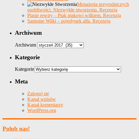
Menażeria przyrodniczych
osobliwości. Niezwykłe stworzenia. Recenzja
Ptasie rewiry – Ptak ptakowi wilkiem. Recenzja
Samotne Wilki – pojedynek alfa. Recenzja
Archiwum
Archiwum
Kategorie
Kategorie
Meta
Zaloguj się
Kanał wpisów
Kanał komentarzy
WordPress.org
Polub nas!