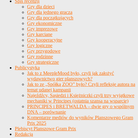
Spis recenzji
Gry dla dzieci
Gry dla jednego gracza
Gry dla początkujących
Gry ekonomiczne
Gry imprezowe
Gry karciane
Gry kooperacyjne
Gry logiczne
Gry przygodowe
Gry rodzinne
Gry strategiczne
Publicystyka
Jak to z MeepleMood było, czyli jak założyć
wydawnictwo gier planszowych?
Jak to ze „Spółką ZOO” było? Czyli refleksje autora na
temat udanej kampanii
Najeźdźcy, Sąsiedzi i Księżniczki czyli trzy wyjątkowe
mechaniki w Principes (ostatnia szansa na wsparcie)
PRINCIPES i BRETWALDA – dwie gry o wspólnym
DNA – porównanie
Komentarze mediów do wyników Planszowego Gram
Prix 2025
Plebiscyt Planszowe Gram Prix
Redakcja