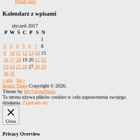
Polub nas!
Kalendarz z wpisami
styczeń 2017
P
W
Ś
C
P
S
N
1
2
3
4
5
6
7
8
9
10
11
12
13
14
15
16
17
18
19
20
21
22
23
24
25
26
27
28
29
30
31
« gru
lut »
Board Times
Copyright © 2026.
Theme by
MyThemeShop
.
Ta strona używa plików cookies w celu usprawnienia swojego
działania.
Zgadzam się
Close
Privacy Overview