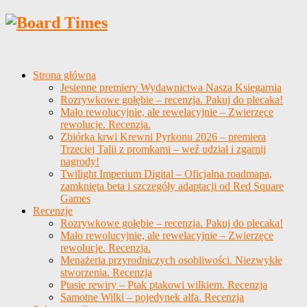
Strona główna
Jesienne premiery Wydawnictwa Nasza Księgarnia
Rozrywkowe gołębie – recenzja. Pakuj do plecaka!
Mało rewolucyjnie, ale rewelacyjnie – Zwierzęce
rewolucje. Recenzja.
Zbiórka krwi Krewni Pyrkonu 2026 – premiera
Trzeciej Talii z promkami – weź udział i zgarnij
nagrody!
Twilight Imperium Digital – Oficjalna roadmapa,
zamknięta beta i szczegóły adaptacji od Red Square
Games
Recenzje
Rozrywkowe gołębie – recenzja. Pakuj do plecaka!
Mało rewolucyjnie, ale rewelacyjnie – Zwierzęce
rewolucje. Recenzja.
Menażeria przyrodniczych osobliwości. Niezwykłe
stworzenia. Recenzja
Ptasie rewiry – Ptak ptakowi wilkiem. Recenzja
Samotne Wilki – pojedynek alfa. Recenzja