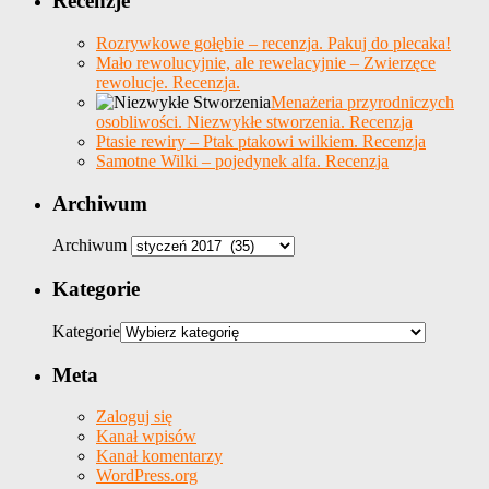
Recenzje
Rozrywkowe gołębie – recenzja. Pakuj do plecaka!
Mało rewolucyjnie, ale rewelacyjnie – Zwierzęce
rewolucje. Recenzja.
Menażeria przyrodniczych
osobliwości. Niezwykłe stworzenia. Recenzja
Ptasie rewiry – Ptak ptakowi wilkiem. Recenzja
Samotne Wilki – pojedynek alfa. Recenzja
Archiwum
Archiwum
Kategorie
Kategorie
Meta
Zaloguj się
Kanał wpisów
Kanał komentarzy
WordPress.org