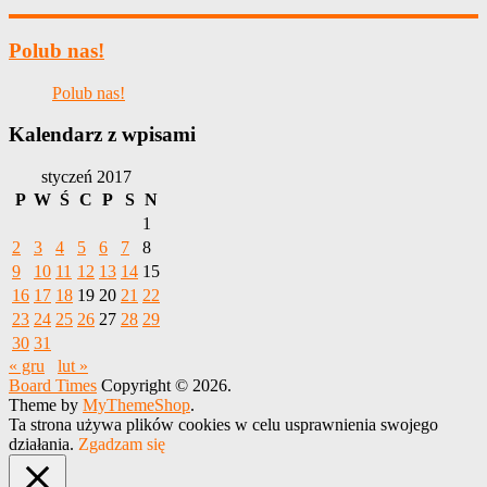
Polub nas!
Polub nas!
Kalendarz z wpisami
styczeń 2017
P
W
Ś
C
P
S
N
1
2
3
4
5
6
7
8
9
10
11
12
13
14
15
16
17
18
19
20
21
22
23
24
25
26
27
28
29
30
31
« gru
lut »
Board Times
Copyright © 2026.
Theme by
MyThemeShop
.
Ta strona używa plików cookies w celu usprawnienia swojego
działania.
Zgadzam się