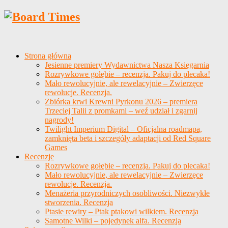
Strona główna
Jesienne premiery Wydawnictwa Nasza Księgarnia
Rozrywkowe gołębie – recenzja. Pakuj do plecaka!
Mało rewolucyjnie, ale rewelacyjnie – Zwierzęce
rewolucje. Recenzja.
Zbiórka krwi Krewni Pyrkonu 2026 – premiera
Trzeciej Talii z promkami – weź udział i zgarnij
nagrody!
Twilight Imperium Digital – Oficjalna roadmapa,
zamknięta beta i szczegóły adaptacji od Red Square
Games
Recenzje
Rozrywkowe gołębie – recenzja. Pakuj do plecaka!
Mało rewolucyjnie, ale rewelacyjnie – Zwierzęce
rewolucje. Recenzja.
Menażeria przyrodniczych osobliwości. Niezwykłe
stworzenia. Recenzja
Ptasie rewiry – Ptak ptakowi wilkiem. Recenzja
Samotne Wilki – pojedynek alfa. Recenzja