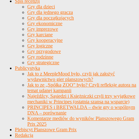
Spis recenzji
Gry dla dzieci
Gry dla jednego gracza
Gry dla początkujących
Gry ekonomiczne
Gry imprezowe
Gry karciane
Gry kooperacyjne
Gry logiczne
Gry przygodowe
Gry rodzinne
Gry strategiczne
Publicystyka
Jak to z MeepleMood było, czyli jak założyć
wydawnictwo gier planszowych?
Jak to ze „Spółką ZOO” było? Czyli refleksje autora na
temat udanej kampanii
Najeźdźcy, Sąsiedzi i Księżniczki czyli trzy wyjątkowe
mechaniki w Principes (ostatnia szansa na wsparcie)
PRINCIPES i BRETWALDA – dwie gry o wspólnym
DNA – porównanie
Komentarze mediów do wyników Planszowego Gram
Prix 2025
Plebiscyt Planszowe Gram Prix
Redakcja