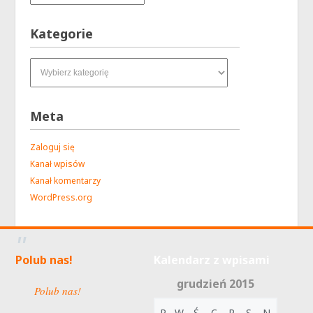
Kategorie
Kategorie
Meta
Zaloguj się
Kanał wpisów
Kanał komentarzy
WordPress.org
Polub nas!
Kalendarz z wpisami
grudzień 2015
Polub nas!
P
W
Ś
C
P
S
N