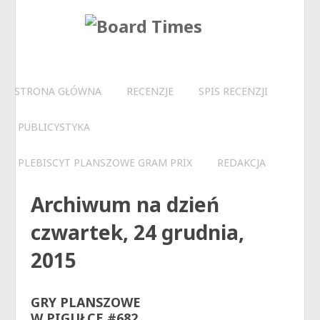
STRONA GŁÓWNA
RECENZJE
SPIS RECENZJI
PUBLICYSTYKA
PLEBISCYT PLANSZOWE GRAM PRIX
REDAKCJA
Archiwum na dzień
czwartek, 24 grudnia,
2015
GRY PLANSZOWE
W PIGUŁCE #682