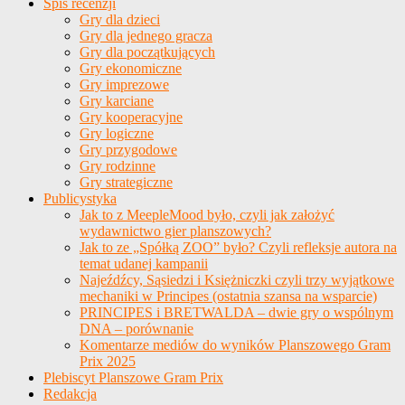
Spis recenzji
Gry dla dzieci
Gry dla jednego gracza
Gry dla początkujących
Gry ekonomiczne
Gry imprezowe
Gry karciane
Gry kooperacyjne
Gry logiczne
Gry przygodowe
Gry rodzinne
Gry strategiczne
Publicystyka
Jak to z MeepleMood było, czyli jak założyć
wydawnictwo gier planszowych?
Jak to ze „Spółką ZOO” było? Czyli refleksje autora na
temat udanej kampanii
Najeźdźcy, Sąsiedzi i Księżniczki czyli trzy wyjątkowe
mechaniki w Principes (ostatnia szansa na wsparcie)
PRINCIPES i BRETWALDA – dwie gry o wspólnym
DNA – porównanie
Komentarze mediów do wyników Planszowego Gram
Prix 2025
Plebiscyt Planszowe Gram Prix
Redakcja