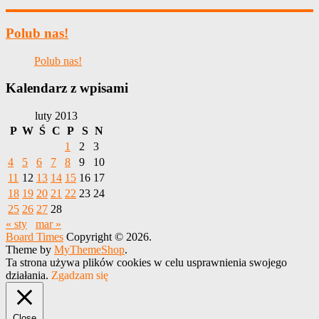
Polub nas!
Polub nas!
Kalendarz z wpisami
luty 2013
P
W
Ś
C
P
S
N
1
2
3
4
5
6
7
8
9
10
11
12
13
14
15
16
17
18
19
20
21
22
23
24
25
26
27
28
« sty
mar »
Board Times
Copyright © 2026.
Theme by
MyThemeShop
.
Ta strona używa plików cookies w celu usprawnienia swojego
działania.
Zgadzam się
Close