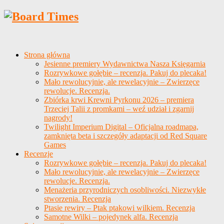
Strona główna
Jesienne premiery Wydawnictwa Nasza Księgarnia
Rozrywkowe gołębie – recenzja. Pakuj do plecaka!
Mało rewolucyjnie, ale rewelacyjnie – Zwierzęce
rewolucje. Recenzja.
Zbiórka krwi Krewni Pyrkonu 2026 – premiera
Trzeciej Talii z promkami – weź udział i zgarnij
nagrody!
Twilight Imperium Digital – Oficjalna roadmapa,
zamknięta beta i szczegóły adaptacji od Red Square
Games
Recenzje
Rozrywkowe gołębie – recenzja. Pakuj do plecaka!
Mało rewolucyjnie, ale rewelacyjnie – Zwierzęce
rewolucje. Recenzja.
Menażeria przyrodniczych osobliwości. Niezwykłe
stworzenia. Recenzja
Ptasie rewiry – Ptak ptakowi wilkiem. Recenzja
Samotne Wilki – pojedynek alfa. Recenzja