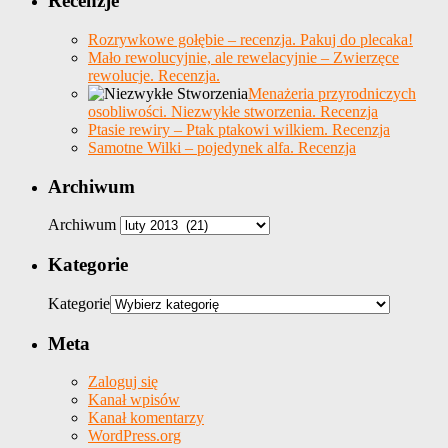
Recenzje
Rozrywkowe gołębie – recenzja. Pakuj do plecaka!
Mało rewolucyjnie, ale rewelacyjnie – Zwierzęce
rewolucje. Recenzja.
Menażeria przyrodniczych
osobliwości. Niezwykłe stworzenia. Recenzja
Ptasie rewiry – Ptak ptakowi wilkiem. Recenzja
Samotne Wilki – pojedynek alfa. Recenzja
Archiwum
Archiwum
Kategorie
Kategorie
Meta
Zaloguj się
Kanał wpisów
Kanał komentarzy
WordPress.org