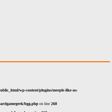
blic_html/wp-content/plugins/meeple-like-us-
boardgamegeek/bgg.php
on line
268