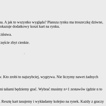
ana. A jak to wszystko wygląda? Plansza rynku ma troszeczkę dziwne,
e pokazuje dodatkowy koszt kart na rynku.
eciństwa.
częście zbyt cienkie.
ów. Kto zrobi to najszybciej, wygrywa. Nie liczymy nawet żadnych
ymi taliami będziemy grać. Wybrać musimy n+1 zestawów (gdzie n to
). Resztę kart tasujemy i wykładamy kolejno na rynek. Każdy z graczy