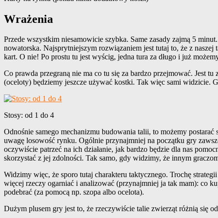
Wrażenia
Przede wszystkim niesamowicie szybka. Same zasady zajmą 5 minut. M
nowatorska. Najsprytniejszym rozwiązaniem jest tutaj to, że z naszej
kart. O nie! Po prostu tu jest wyścig, jedna tura za długo i już możem
Co prawda przegraną nie ma co tu się za bardzo przejmować. Jest tu z
(oceloty) będziemy jeszcze używać kostki. Tak więc sami widzicie. Gra
Stosy: od 1 do 4
Odnośnie samego mechanizmu budowania talii, to możemy postarać się
uwagę losowość rynku. Ogólnie przynajmniej na początku gry zawsze w
oczywiście patrzeć na ich działanie, jak bardzo będzie dla nas pomocn
skorzystać z jej zdolności. Tak samo, gdy widzimy, że innym graczom 
Widzimy więc, że sporo tutaj charakteru taktycznego. Trochę strateg
więcej rzeczy ogarniać i analizować (przynajmniej ja tak mam): co k
podebrać (za pomocą np. szopa albo ocelota).
Dużym plusem gry jest to, że rzeczywiście talie zwierząt różnią się 