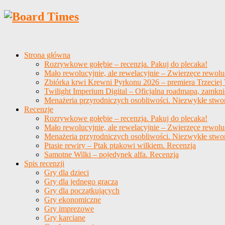
Strona główna
Rozrywkowe gołębie – recenzja. Pakuj do plecaka!
Mało rewolucyjnie, ale rewelacyjnie – Zwierzęce rewolu
Zbiórka krwi Krewni Pyrkonu 2026 – premiera Trzeciej T
Twilight Imperium Digital – Oficjalna roadmapa, zamkni
Menażeria przyrodniczych osobliwości. Niezwykłe stwo
Recenzje
Rozrywkowe gołębie – recenzja. Pakuj do plecaka!
Mało rewolucyjnie, ale rewelacyjnie – Zwierzęce rewolu
Menażeria przyrodniczych osobliwości. Niezwykłe stwo
Ptasie rewiry – Ptak ptakowi wilkiem. Recenzja
Samotne Wilki – pojedynek alfa. Recenzja
Spis recenzji
Gry dla dzieci
Gry dla jednego gracza
Gry dla początkujących
Gry ekonomiczne
Gry imprezowe
Gry karciane