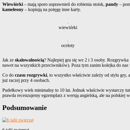
Wiewiórki
– mają sporo usprawnień do robienia stoisk,
pandy
– pom
kameleony
– kopiują na potęgę inne karty.
wiewiórki
oceloty
Jak ze
skalowalnością
? Najlepiej gra się we 2 i 3 osoby. Rozgrywka 
nawet na wszystkich przeciwników). Poza tym zanim kolejka do nas w
Co do
czasu rozgrywki
, to wszystko właściwie zależy od stylu gry,
już raczej przy 4 osobach.
Pudełkowy wiek minimalny to 10 lat. Jednak właściwie wystarczy tuta
prawda recenzujemy egzemplarz z wersją angielską, ale na polskiej 
Podsumowanie
6 talii zwierząt