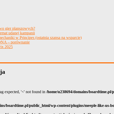
two gier planszowych?
temat udanej kampanii
echaniki w Principes (ostatnia szansa na wsparcie)
NA – porównanie
ix 2025
ja
 tag expected, '<' not found in
/home/u238694/domains/boardtime.pl/pu
ns/boardtime.pl/public_html/wp-content/plugins/meeple-like-us-