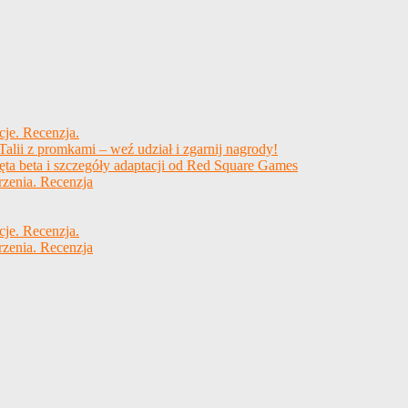
cje. Recenzja.
alii z promkami – weź udział i zgarnij nagrody!
ęta beta i szczegóły adaptacji od Red Square Games
rzenia. Recenzja
cje. Recenzja.
rzenia. Recenzja