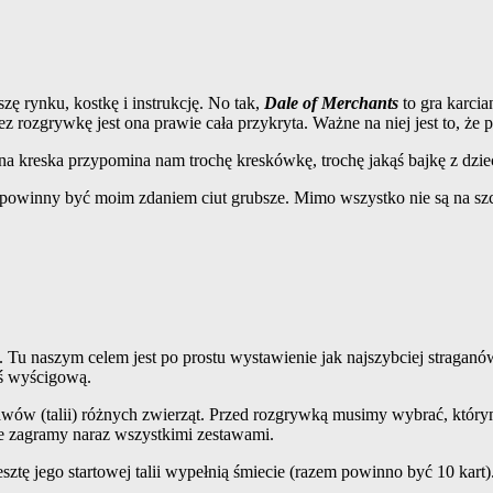
 rynku, kostkę i instrukcję. No tak,
Dale of Merchants
to gra karci
zez rozgrywkę jest ona prawie cała przykryta. Ważne na niej jest to, ż
na kreska przypomina nam trochę kreskówkę, trochę jakąś bajkę z dzi
ing powinny być moim zdaniem ciut grubsze. Mimo wszystko nie są na sz
. Tu naszym celem jest po prostu wystawienie jak najszybciej stragan
oś wyścigową.
awów (talii) różnych zwierząt. Przed rozgrywką musimy wybrać, któr
e zagramy naraz wszystkimi zestawami.
sztę jego startowej talii wypełnią śmiecie (razem powinno być 10 kart