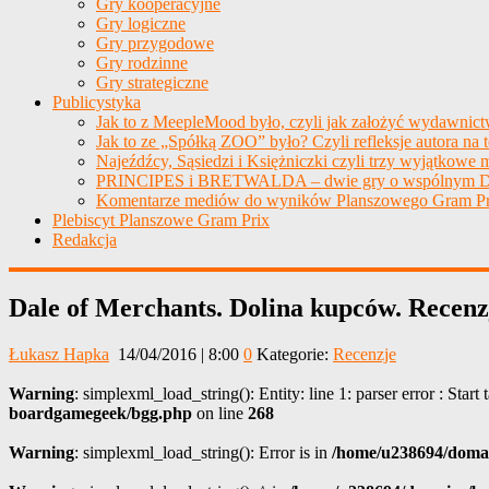
Gry kooperacyjne
Gry logiczne
Gry przygodowe
Gry rodzinne
Gry strategiczne
Publicystyka
Jak to z MeepleMood było, czyli jak założyć wydawnic
Jak to ze „Spółką ZOO” było? Czyli refleksje autora na 
Najeźdźcy, Sąsiedzi i Księżniczki czyli trzy wyjątkowe m
PRINCIPES i BRETWALDA – dwie gry o wspólnym D
Komentarze mediów do wyników Planszowego Gram Pr
Plebiscyt Planszowe Gram Prix
Redakcja
Dale of Merchants. Dolina kupców. Recenz
Łukasz Hapka
14/04/2016 | 8:00
0
Kategorie:
Recenzje
Warning
: simplexml_load_string(): Entity: line 1: parser error : Start
boardgamegeek/bgg.php
on line
268
Warning
: simplexml_load_string(): Error is in
/home/u238694/domai