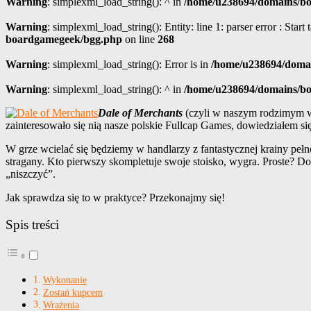
Warning
: simplexml_load_string(): ^ in
/home/u238694/domains/boa
Warning
: simplexml_load_string(): Entity: line 1: parser error : Start
boardgamegeek/bgg.php
on line
268
Warning
: simplexml_load_string(): Error is in
/home/u238694/domai
Warning
: simplexml_load_string(): ^ in
/home/u238694/domains/boa
Dale of Merchants
(czyli w naszym rodzimym
zainteresowało się nią nasze polskie Fullcap Games, dowiedziałem się 
W grze wcielać się będziemy w handlarzy z fantastycznej krainy pe
stragany. Kto pierwszy skompletuje swoje stoisko, wygra. Proste? D
„niszczyć”.
Jak sprawdza się to w praktyce? Przekonajmy się!
Spis treści
Wykonanie
Zostań kupcem
Wrażenia