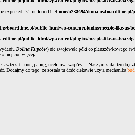
rdtime.pl/public_html/wp-content/plugins/meeple-like-us-board
 tag expected, '<' not found in
/home/u238694/domains/boardtime.pl/pu
ns/boardtime.pl/public_html/wp-content/plugins/meeple-like-us-
rdtime.pl/public_html/wp-content/plugins/meeple-like-us-board
 wydaniu
Dolina Kupców
) nie zwojowała póki co planszówkowego świa
o niej ciut więcej.
łnej zwierząt: pand, papug, ocelotów, szopów… Naszym zadaniem będzi
ość. Dodajmy do tego, że została tu dość ciekawie użyta mechanika
bud