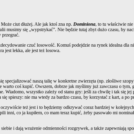
oże ciut dłużej. Ale jak ktoś zna np.
Dominiona
, to tu właściwie ni
 talii musimy się „wypstrykać”. Nie będzie tutaj zbyt dużo czasu, by n
y przegrać.
decydowanie czuć losowość. Komuś podejdzie na rynek idealna dla niego
 jest lekka, ale jest też losowa.
 specjalizować naszą talię w konkretne zwierzęta (np. złośliwe szopy
arto coś kupić. Owszem, dobrze jak myślimy już zawczasu o tym, gdzie 
e. Wiadomo, wszystko zależy od stanu gry: jeśli za chwilę i tak się je
się spieszy: nie ma wtedy za bardzo czasu, by korzystać z kart, a po 
ii oczywiście też jest i to będziemy odkrywać coraz bardziej w kolejn
upili inni, co ja kupiłem, co mam teraz kupić, żeby pasowało mi nomina
od siebie i dają wrażenie odmienności rozgrywek, a także zapewniają sp