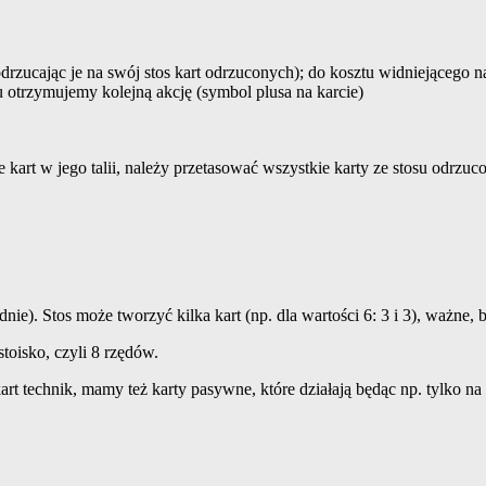
 (odrzucając je na swój stos kart odrzuconych); do kosztu widniejącego 
u otrzymujemy kolejną akcję (symbol plusa na karcie)
e kart w jego talii, należy przetasować wszystkie karty ze stosu odrzuc
e). Stos może tworzyć kilka kart (np. dla wartości 6: 3 i 3), ważne, by
toisko, czyli 8 rzędów.
kart technik, mamy też karty pasywne, które działają będąc np. tylko n