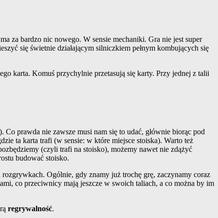
e ma za bardzo nic nowego. W sensie mechaniki. Gra nie jest super
acieszyć się świetnie działającym silniczkiem pełnym kombujących się
 karta. Komuś przychylnie przetasują się karty. Przy jednej z talii
). Co prawda nie zawsze musi nam się to udać, głównie biorąc pod
ta karta trafi (w sensie: w które miejsce stoiska). Warto też
j pozbędziemy (czyli trafi na stoisko), możemy nawet nie zdążyć
prostu budować stoisko.
ych rozgrywkach. Ogólnie, gdy znamy już trochę grę, zaczynamy coraz
łami, co przeciwnicy mają jeszcze w swoich taliach, a co można by im
orą
regrywalność
.