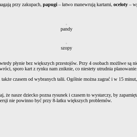
agają przy zakupach,
papugi
– łatwo manewrują kartami,
oceloty
– wp
pandy
szopy
wtedy płynie bez większych przestojów. Przy 4 osobach możliwe są nies
róci, sporo kart z rynku nam zniknie, co niestety utrudnia planowanie
 a także czasem od wybranych talii. Ogólnie można zagrać i w 15 minut
j, że nasze dziecko pozna rysunek i czasem to wystarczy, by zapamięta
wersji nie powinno być przy 8-latku większych problemów.