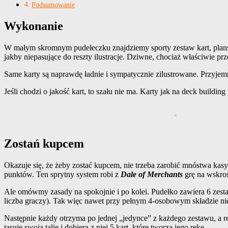
Podsumowanie
Wykonanie
W małym skromnym pudełeczku znajdziemy sporty zestaw kart, planszę
jakby niepasujące do reszty ilustracje. Dziwne, chociaż właściwie pr
Same karty są naprawdę ładnie i sympatycznie zilustrowane. Przyjem
Jeśli chodzi o jakość kart, to szału nie ma. Karty jak na deck build
Zostań kupcem
Okazuje się, że żeby zostać kupcem, nie trzeba zarobić mnóstwa kasy
punktów. Ten sprytny system robi z
Dale of Merchants
grę na wskr
Ale omówmy zasady na spokojnie i po kolei. Pudełko zawiera 6 zest
liczba graczy). Tak więc nawet przy pełnym 4-osobowym składzie ni
Następnie każdy otrzyma po jednej „jedynce” z każdego zestawu, a re
tasuje swoją talię i dobiera z niej 5 kart, które tworzą jego rękę.