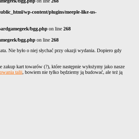
gamegeek/bgg.php
on line
268
blic_html/wp-content/plugins/meeple-like-us-
boardgamegeek/bgg.php
on line
268
gamegeek/bgg.php
on line
268
ta. Nie było o niej słychać przy okazji wydania. Dopiero gdy
e zakup kart towarów (?), które następnie wyłożymy jako nasze
owania talii
, bowiem nie tylko będziemy ją budować, ale też ją