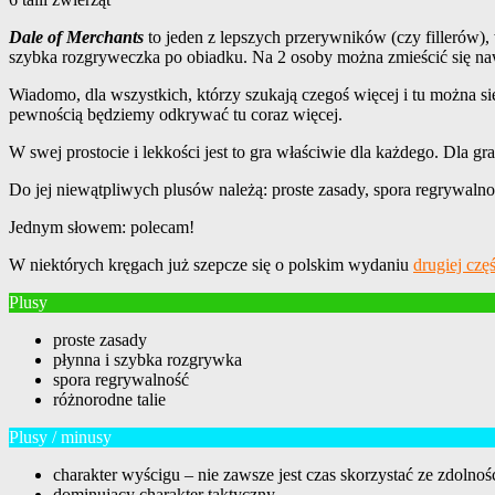
Dale of Merchants
to jeden z lepszych przerywników (czy fillerów), 
szybka rozgryweczka po obiadku. Na 2 osoby można zmieścić się na
Wiadomo, dla wszystkich, którzy szukają czegoś więcej i tu można 
pewnością będziemy odkrywać tu coraz więcej.
W swej prostocie i lekkości jest to gra właściwie dla każdego. Dla g
Do jej niewątpliwych plusów należą: proste zasady, spora regrywalno
Jednym słowem: polecam!
W niektórych kręgach już szepcze się o polskim wydaniu
drugiej częś
Plusy
proste zasady
płynna i szybka rozgrywka
spora regrywalność
różnorodne talie
Plusy / minusy
charakter wyścigu – nie zawsze jest czas skorzystać ze zdolnośc
dominujący charakter taktyczny