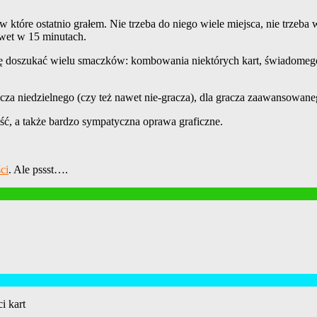
w które ostatnio grałem. Nie trzeba do niego wiele miejsca, nie trzeba
wet w 15 minutach.
się doszukać wielu smaczków: kombowania niektórych kart, świadomego
racza niedzielnego (czy też nawet nie-gracza), dla gracza zaawansowan
ść, a także bardzo sympatyczna oprawa graficzne.
ci
. Ale pssst….
i kart