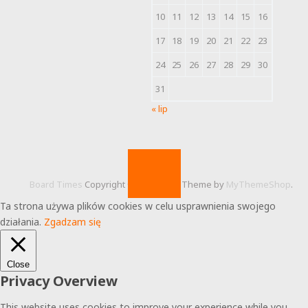
10
11
12
13
14
15
16
17
18
19
20
21
22
23
24
25
26
27
28
29
30
31
« lip
Board Times
Copyright © 2026.
Theme by
MyThemeShop
.
Ta strona używa plików cookies w celu usprawnienia swojego
działania.
Zgadzam się
Close
Privacy Overview
This website uses cookies to improve your experience while you