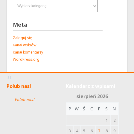
Meta
Zaloguj się
Kanał wpisów
Kanał komentarzy
WordPress.org
Polub nas!
Kalendarz z wpisami
sierpień 2026
Polub nas!
P
W
Ś
C
P
S
N
1
2
3
4
5
6
7
8
9