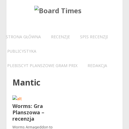
STRONA GŁÓWNA
RECENZJE
SPIS RECENZJI
PUBLICYSTYKA
PLEBISCYT PLANSZOWE GRAM PRIX
REDAKCJA
Mantic
Worms: Gra
Planszowa –
recenzja
Worms Armageddon to