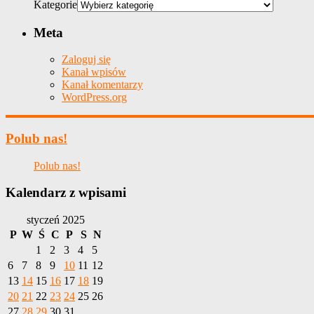
Kategorie
Meta
Zaloguj się
Kanał wpisów
Kanał komentarzy
WordPress.org
Polub nas!
Polub nas!
Kalendarz z wpisami
styczeń 2025
P
W
Ś
C
P
S
N
1
2
3
4
5
6
7
8
9
10
11
12
13
14
15
16
17
18
19
20
21
22
23
24
25
26
27
28
29
30
31