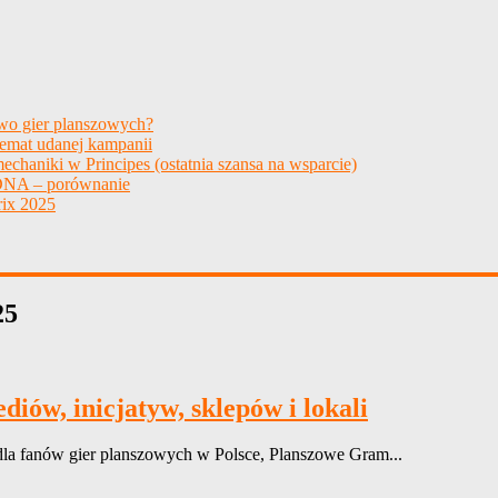
two gier planszowych?
temat udanej kampanii
echaniki w Principes (ostatnia szansa na wsparcie)
NA – porównanie
ix 2025
25
iów, inicjatyw, sklepów i lokali
la fanów gier planszowych w Polsce, Planszowe Gram...