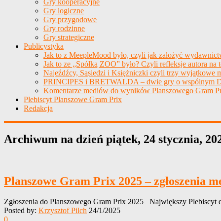
Gry kooperacyjne
Gry logiczne
Gry przygodowe
Gry rodzinne
Gry strategiczne
Publicystyka
Jak to z MeepleMood było, czyli jak założyć wydawnic
Jak to ze „Spółką ZOO” było? Czyli refleksje autora na 
Najeźdźcy, Sąsiedzi i Księżniczki czyli trzy wyjątkowe m
PRINCIPES i BRETWALDA – dwie gry o wspólnym D
Komentarze mediów do wyników Planszowego Gram Pr
Plebiscyt Planszowe Gram Prix
Redakcja
Archiwum na dzień
piątek, 24 stycznia, 20
Planszowe Gram Prix 2025 – zgłoszenia med
Zgłoszenia do Planszowego Gram Prix 2025 Największy Plebiscyt d
Posted by:
Krzysztof Pilch
24/1/2025
0