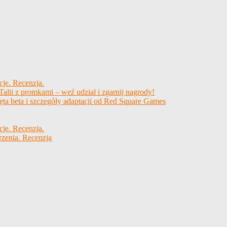
cje. Recenzja.
alii z promkami – weź udział i zgarnij nagrody!
ęta beta i szczegóły adaptacji od Red Square Games
cje. Recenzja.
rzenia. Recenzja