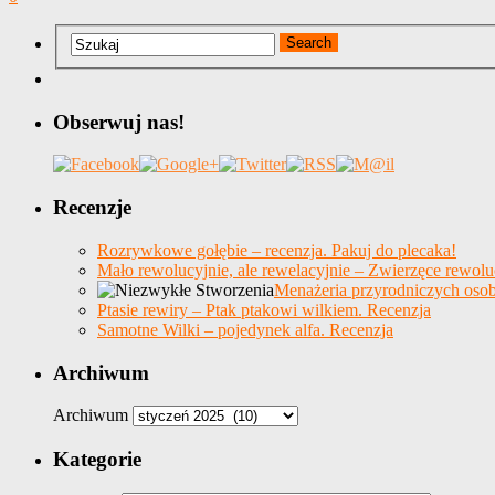
Obserwuj nas!
Recenzje
Rozrywkowe gołębie – recenzja. Pakuj do plecaka!
Mało rewolucyjnie, ale rewelacyjnie – Zwierzęce rewolu
Menażeria przyrodniczych osob
Ptasie rewiry – Ptak ptakowi wilkiem. Recenzja
Samotne Wilki – pojedynek alfa. Recenzja
Archiwum
Archiwum
Kategorie