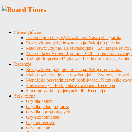
Strona główna
Jesienne premiery Wydawnictwa Nasza Księgarnia
Rozrywkowe gołębie – recenzja. Pakuj do plecaka!
Mało rewolucyjnie, ale rewelacyjnie – Zwierzęce rewolu
Zbiórka krwi Krewni Pyrkonu 2026 – premiera Trzeciej T
Twilight Imperium Digital – Oficjalna roadmapa, zamkni
Recenzje
Rozrywkowe gołębie – recenzja. Pakuj do plecaka!
Mało rewolucyjnie, ale rewelacyjnie – Zwierzęce rewolu
Menażeria przyrodniczych osobliwości. Niezwykłe stwo
Ptasie rewiry – Ptak ptakowi wilkiem. Recenzja
Samotne Wilki – pojedynek alfa. Recenzja
Spis recenzji
Gry dla dzieci
Gry dla jednego gracza
Gry dla początkujących
Gry ekonomiczne
Gry imprezowe
Gry karciane