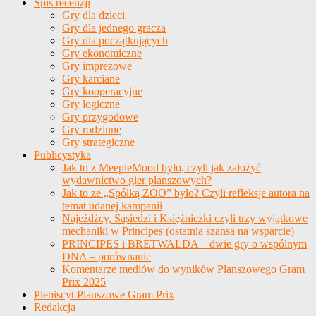
Spis recenzji
Gry dla dzieci
Gry dla jednego gracza
Gry dla początkujących
Gry ekonomiczne
Gry imprezowe
Gry karciane
Gry kooperacyjne
Gry logiczne
Gry przygodowe
Gry rodzinne
Gry strategiczne
Publicystyka
Jak to z MeepleMood było, czyli jak założyć
wydawnictwo gier planszowych?
Jak to ze „Spółką ZOO” było? Czyli refleksje autora na
temat udanej kampanii
Najeźdźcy, Sąsiedzi i Księżniczki czyli trzy wyjątkowe
mechaniki w Principes (ostatnia szansa na wsparcie)
PRINCIPES i BRETWALDA – dwie gry o wspólnym
DNA – porównanie
Komentarze mediów do wyników Planszowego Gram
Prix 2025
Plebiscyt Planszowe Gram Prix
Redakcja