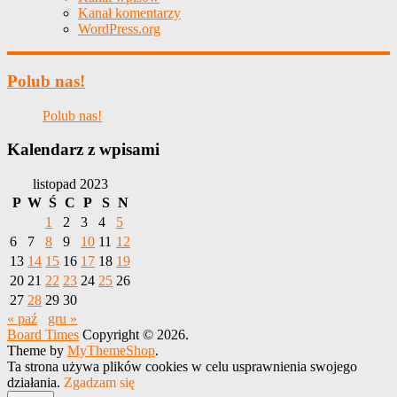
Kanał komentarzy
WordPress.org
Polub nas!
Polub nas!
Kalendarz z wpisami
listopad 2023
P
W
Ś
C
P
S
N
1
2
3
4
5
6
7
8
9
10
11
12
13
14
15
16
17
18
19
20
21
22
23
24
25
26
27
28
29
30
« paź
gru »
Board Times
Copyright © 2026.
Theme by
MyThemeShop
.
Ta strona używa plików cookies w celu usprawnienia swojego
działania.
Zgadzam się