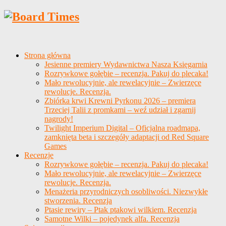
Strona główna
Jesienne premiery Wydawnictwa Nasza Księgarnia
Rozrywkowe gołębie – recenzja. Pakuj do plecaka!
Mało rewolucyjnie, ale rewelacyjnie – Zwierzęce
rewolucje. Recenzja.
Zbiórka krwi Krewni Pyrkonu 2026 – premiera
Trzeciej Talii z promkami – weź udział i zgarnij
nagrody!
Twilight Imperium Digital – Oficjalna roadmapa,
zamknięta beta i szczegóły adaptacji od Red Square
Games
Recenzje
Rozrywkowe gołębie – recenzja. Pakuj do plecaka!
Mało rewolucyjnie, ale rewelacyjnie – Zwierzęce
rewolucje. Recenzja.
Menażeria przyrodniczych osobliwości. Niezwykłe
stworzenia. Recenzja
Ptasie rewiry – Ptak ptakowi wilkiem. Recenzja
Samotne Wilki – pojedynek alfa. Recenzja