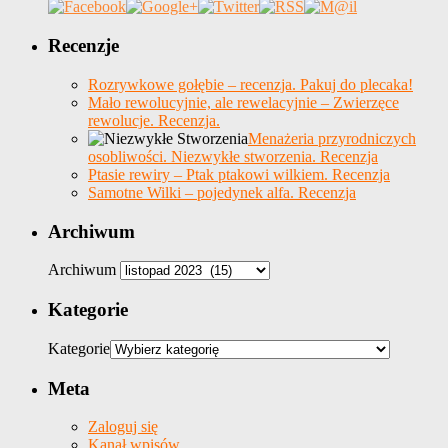
Recenzje
Rozrywkowe gołębie – recenzja. Pakuj do plecaka!
Mało rewolucyjnie, ale rewelacyjnie – Zwierzęce
rewolucje. Recenzja.
Menażeria przyrodniczych
osobliwości. Niezwykłe stworzenia. Recenzja
Ptasie rewiry – Ptak ptakowi wilkiem. Recenzja
Samotne Wilki – pojedynek alfa. Recenzja
Archiwum
Archiwum
Kategorie
Kategorie
Meta
Zaloguj się
Kanał wpisów