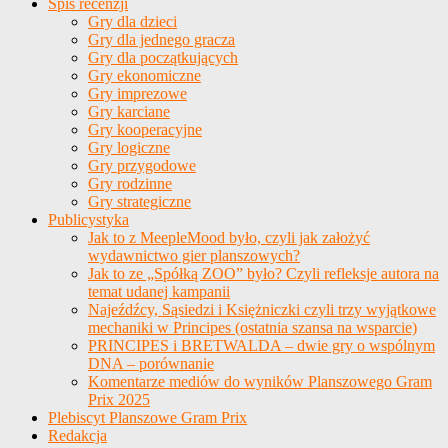
Spis recenzji
Gry dla dzieci
Gry dla jednego gracza
Gry dla początkujących
Gry ekonomiczne
Gry imprezowe
Gry karciane
Gry kooperacyjne
Gry logiczne
Gry przygodowe
Gry rodzinne
Gry strategiczne
Publicystyka
Jak to z MeepleMood było, czyli jak założyć
wydawnictwo gier planszowych?
Jak to ze „Spółką ZOO” było? Czyli refleksje autora na
temat udanej kampanii
Najeźdźcy, Sąsiedzi i Księżniczki czyli trzy wyjątkowe
mechaniki w Principes (ostatnia szansa na wsparcie)
PRINCIPES i BRETWALDA – dwie gry o wspólnym
DNA – porównanie
Komentarze mediów do wyników Planszowego Gram
Prix 2025
Plebiscyt Planszowe Gram Prix
Redakcja