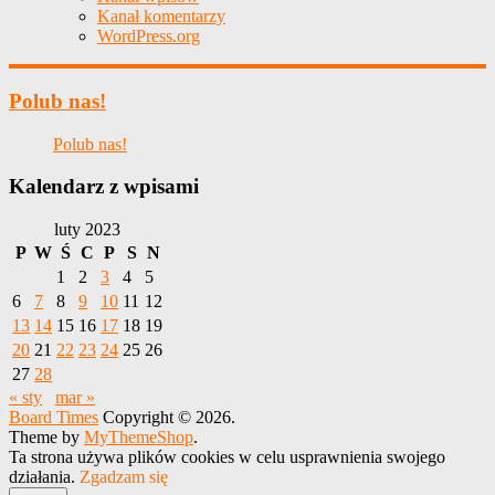
Kanał komentarzy
WordPress.org
Polub nas!
Polub nas!
Kalendarz z wpisami
luty 2023
P
W
Ś
C
P
S
N
1
2
3
4
5
6
7
8
9
10
11
12
13
14
15
16
17
18
19
20
21
22
23
24
25
26
27
28
« sty
mar »
Board Times
Copyright © 2026.
Theme by
MyThemeShop
.
Ta strona używa plików cookies w celu usprawnienia swojego
działania.
Zgadzam się