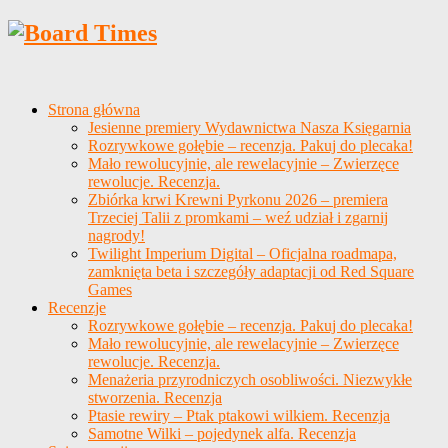
Strona główna
Jesienne premiery Wydawnictwa Nasza Księgarnia
Rozrywkowe gołębie – recenzja. Pakuj do plecaka!
Mało rewolucyjnie, ale rewelacyjnie – Zwierzęce
rewolucje. Recenzja.
Zbiórka krwi Krewni Pyrkonu 2026 – premiera
Trzeciej Talii z promkami – weź udział i zgarnij
nagrody!
Twilight Imperium Digital – Oficjalna roadmapa,
zamknięta beta i szczegóły adaptacji od Red Square
Games
Recenzje
Rozrywkowe gołębie – recenzja. Pakuj do plecaka!
Mało rewolucyjnie, ale rewelacyjnie – Zwierzęce
rewolucje. Recenzja.
Menażeria przyrodniczych osobliwości. Niezwykłe
stworzenia. Recenzja
Ptasie rewiry – Ptak ptakowi wilkiem. Recenzja
Samotne Wilki – pojedynek alfa. Recenzja