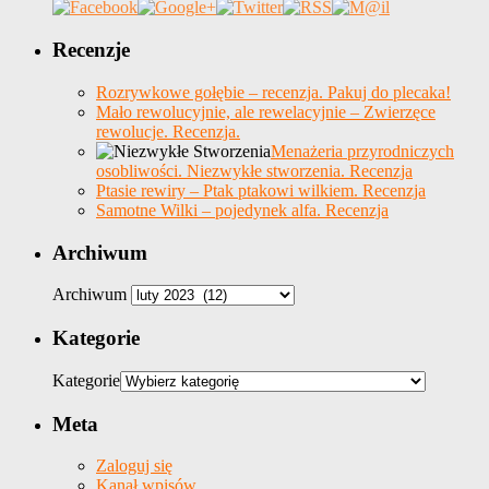
Recenzje
Rozrywkowe gołębie – recenzja. Pakuj do plecaka!
Mało rewolucyjnie, ale rewelacyjnie – Zwierzęce
rewolucje. Recenzja.
Menażeria przyrodniczych
osobliwości. Niezwykłe stworzenia. Recenzja
Ptasie rewiry – Ptak ptakowi wilkiem. Recenzja
Samotne Wilki – pojedynek alfa. Recenzja
Archiwum
Archiwum
Kategorie
Kategorie
Meta
Zaloguj się
Kanał wpisów