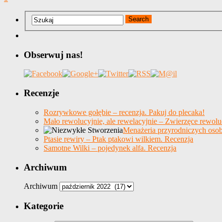
Obserwuj nas!
Recenzje
Rozrywkowe gołębie – recenzja. Pakuj do plecaka!
Mało rewolucyjnie, ale rewelacyjnie – Zwierzęce rewolu
Menażeria przyrodniczych osob
Ptasie rewiry – Ptak ptakowi wilkiem. Recenzja
Samotne Wilki – pojedynek alfa. Recenzja
Archiwum
Archiwum
Kategorie