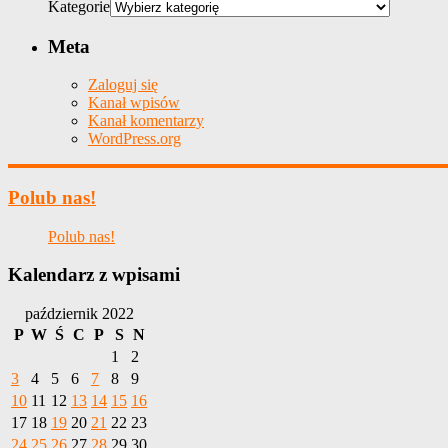
Kategorie
Meta
Zaloguj się
Kanał wpisów
Kanał komentarzy
WordPress.org
Polub nas!
Polub nas!
Kalendarz z wpisami
październik 2022
P
W
Ś
C
P
S
N
1
2
3
4
5
6
7
8
9
10
11
12
13
14
15
16
17
18
19
20
21
22
23
24
25
26
27
28
29
30