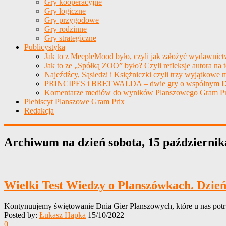
Gry kooperacyjne
Gry logiczne
Gry przygodowe
Gry rodzinne
Gry strategiczne
Publicystyka
Jak to z MeepleMood było, czyli jak założyć wydawnic
Jak to ze „Spółką ZOO” było? Czyli refleksje autora na 
Najeźdźcy, Sąsiedzi i Księżniczki czyli trzy wyjątkowe m
PRINCIPES i BRETWALDA – dwie gry o wspólnym D
Komentarze mediów do wyników Planszowego Gram Pr
Plebiscyt Planszowe Gram Prix
Redakcja
Archiwum na dzień
sobota, 15 październik
Wielki Test Wiedzy o Planszówkach. Dzi
Kontynuujemy świętowanie Dnia Gier Planszowych, które u nas potr
Posted by:
Łukasz Hapka
15/10/2022
0