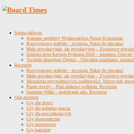
Strona główna
Jesienne premiery Wydawnictwa Nasza Księgarnia
Rozrywkowe gołębie – recenzja. Pakuj do plecaka!
Mało rewolucyjnie, ale rewelacyjnie – Zwierzęce rewolu
Zbiórka krwi Krewni Pyrkonu 2026 – premiera Trzeciej T
Twilight Imperium Digital – Oficjalna roadmapa, zamkni
Recenzje
Rozrywkowe gołębie – recenzja. Pakuj do plecaka!
Mało rewolucyjnie, ale rewelacyjnie – Zwierzęce rewolu
Menażeria przyrodniczych osobliwości. Niezwykłe stwo
Ptasie rewiry – Ptak ptakowi wilkiem. Recenzja
Samotne Wilki – pojedynek alfa. Recenzja
Spis recenzji
Gry dla dzieci
Gry dla jednego gracza
Gry dla początkujących
Gry ekonomiczne
Gry imprezowe
Gry karciane