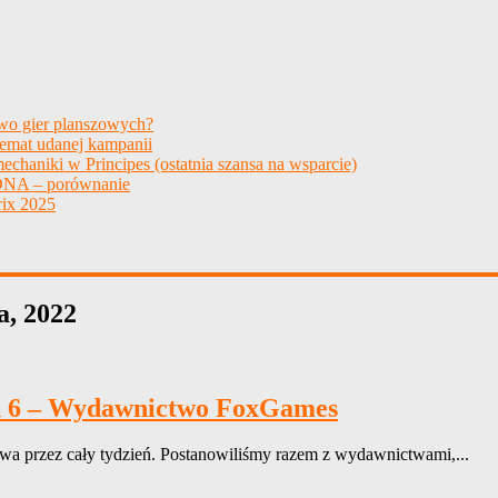
two gier planszowych?
temat udanej kampanii
echaniki w Principes (ostatnia szansa na wsparcie)
NA – porównanie
ix 2025
a, 2022
eń 6 – Wydawnictwo FoxGames
wa przez cały tydzień. Postanowiliśmy razem z wydawnictwami,...