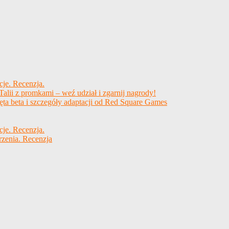
cje. Recenzja.
alii z promkami – weź udział i zgarnij nagrody!
ęta beta i szczegóły adaptacji od Red Square Games
cje. Recenzja.
rzenia. Recenzja